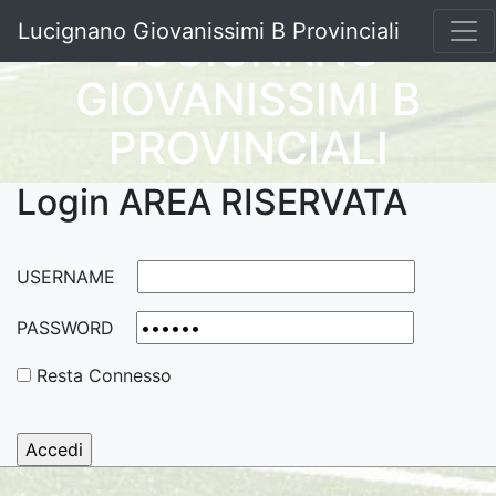
Lucignano Giovanissimi B Provinciali
LUCIGNANO
GIOVANISSIMI B
PROVINCIALI
Login AREA RISERVATA
USERNAME
PASSWORD
Resta Connesso