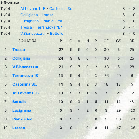
9 Giornata
11/04
At.Levane L. B
-
Castellina Sc.
3
-
3
11/04
Colligiana
-
Lorese
6
-
0
11/04
Lucignano
-
Pian di Sco
5
-
0
11/04
Tressa
-
Terranuova "B"
6
-
1
11/04
V.Biancoazzur.
-
Bettolle
3
-
0
SQUADRA
P
G
V
N
P
GF
GS
DR
1
Tressa
27
9
9
0
0
30
5
25
2
Colligiana
24
9
8
0
1
30
5
25
3
V.Biancoazzur.
21
9
7
0
2
33
5
28
4
Terranuova "B"
14
9
4
2
3
26
20
6
5
Castellina Sc.
14
9
4
2
3
18
13
5
6
At.Levane L. B
10
9
3
1
5
19
21
-2
7
Bettolle
10
9
3
1
5
11
14
-3
8
Lucignano
5
9
1
2
6
9
29
-20
9
Pian di Sco
3
9
1
0
8
5
33
-28
10
Lorese
3
9
1
0
8
11
47
-36