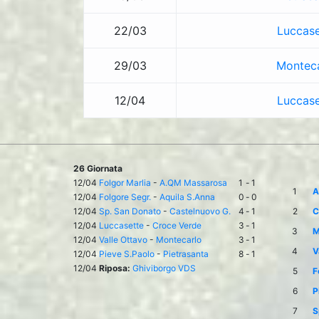
22/03
Luccase
29/03
Monteca
12/04
Luccase
26 Giornata
12/04
Folgor Marlia
-
A.QM Massarosa
1
-
1
1
A
12/04
Folgore Segr.
-
Aquila S.Anna
0
-
0
12/04
Sp. San Donato
-
Castelnuovo G.
4
-
1
2
C
12/04
Luccasette
-
Croce Verde
3
-
1
3
M
12/04
Valle Ottavo
-
Montecarlo
3
-
1
4
V
12/04
Pieve S.Paolo
-
Pietrasanta
8
-
1
12/04
Riposa:
Ghiviborgo VDS
5
F
6
P
7
S