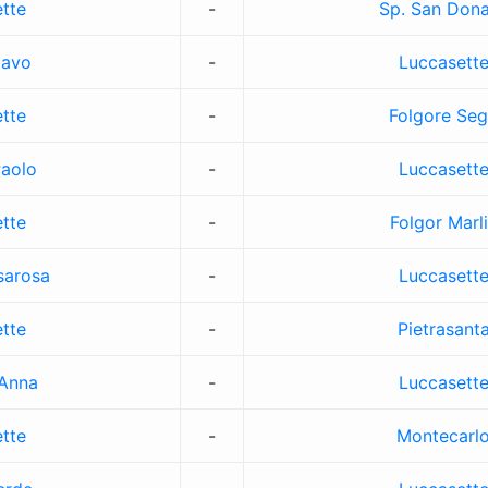
tte
-
Sp. San Don
tavo
-
Luccasett
tte
-
Folgore Seg
Paolo
-
Luccasett
tte
-
Folgor Marl
sarosa
-
Luccasett
tte
-
Pietrasant
.Anna
-
Luccasett
tte
-
Montecarl