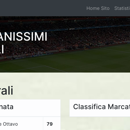
i
Home Sito
Statist
NISSIMI
I
ali
rnata
Classifica Marcat
e Ottavo
79