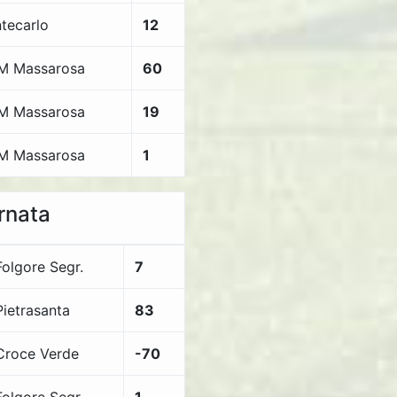
tecarlo
12
M Massarosa
60
M Massarosa
19
M Massarosa
1
ornata
Folgore Segr.
7
Pietrasanta
83
Croce Verde
-70