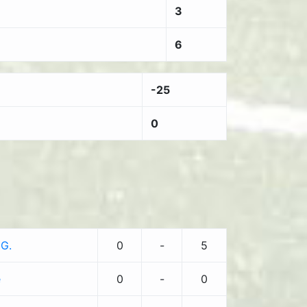
3
6
-25
0
 G.
0
-
5
e
0
-
0