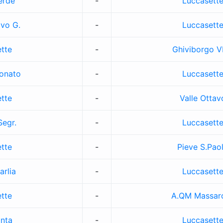
erde
-
Luccasett
vo G.
-
Luccasett
tte
-
Ghiviborgo 
onato
-
Luccasett
tte
-
Valle Ottav
Segr.
-
Luccasett
tte
-
Pieve S.Pao
arlia
-
Luccasett
tte
-
A.QM Massar
anta
-
Luccasett