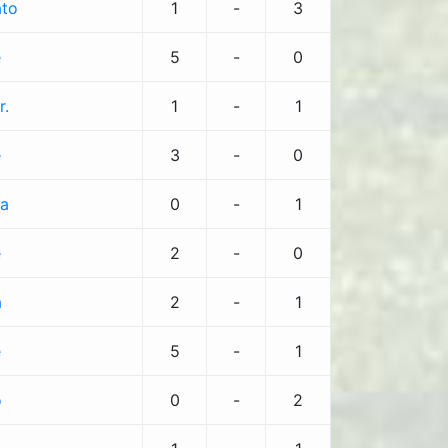
ato
1
-
3
e
5
-
0
r.
1
-
1
e
3
-
0
ia
0
-
1
e
2
-
0
a
2
-
1
e
5
-
1
o
0
-
2