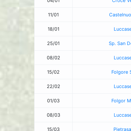
04/01
Croce V
11/01
Castelnuo
18/01
Luccase
25/01
Sp. San D
08/02
Luccase
15/02
Folgore 
22/02
Luccase
01/03
Folgor M
08/03
Luccase
15/03
Pietras