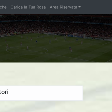
iche
Carica la Tua Rosa
Area Riservata
ori