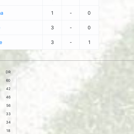
na
1
-
0
e
3
-
0
e
3
-
1
DR
60
42
46
56
33
34
18