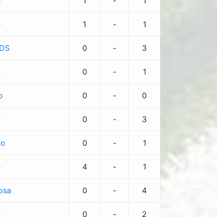
e
1
-
1
e
1
-
1
VDS
0
-
3
e
0
-
1
o
0
-
0
e
0
-
3
lo
0
-
1
e
4
-
1
osa
0
-
4
e
0
-
2