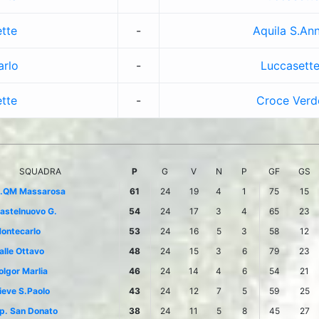
tte
-
Aquila S.An
rlo
-
Luccasett
tte
-
Croce Verd
SQUADRA
P
G
V
N
P
GF
GS
.QM Massarosa
61
24
19
4
1
75
15
astelnuovo G.
54
24
17
3
4
65
23
ontecarlo
53
24
16
5
3
58
12
alle Ottavo
48
24
15
3
6
79
23
olgor Marlia
46
24
14
4
6
54
21
ieve S.Paolo
43
24
12
7
5
59
25
p. San Donato
38
24
11
5
8
45
27