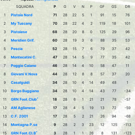
SQUADRA
P
G
V
N
P
GF
GS
DR
1
Pistoia Nord
71
28
22
5
1
91
15
76
2
My Tuscany
70
28
22
4
2
119
18
101
3
Pistoiese
68
28
20
8
0
125
29
96
4
Meridien Grif.
60
28
19
3
6
88
35
53
5
Pescia
52
28
15
7
6
79
37
42
6
Montecatini C.
47
28
14
5
9
77
35
42
7
Poggio Caiano
46
28
14
4
10
58
47
11
8
Giovani V.Nova
44
28
12
8
8
57
37
20
9
Casalguidi
34
28
10
4
14
49
48
1
10
Borgo Buggiano
34
28
10
4
14
43
77
-34
*
11
GRN Foot.Club
18
28
6
1
21
21
78
-57
12
AM Aglianese
17
28
4
5
19
13
72
-59
13
C.F. 2001
17
28
5
2
21
26
94
-68
14
Montagna P.se
9
28
2
3
23
12
125
-113
*
15
GRN Foot.Cl.B
3
28
1
1
26
8
131
-123