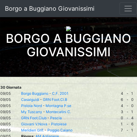
Borgo a Buggiano Giovanissimi
BORGO A BUGGIANO
GIOVANISSIMI
30 Giornata
09/05
Borgo Buggiano
-
C.F. 2001
4
-
1
09/05
Casalguidi
-
GRN Foot.Cl.B
6
-
0
09/05
Pistoia Nord
-
Montagna P.se
4
-
0
09/05
My Tuscany
-
Montecatini C.
3
-
1
09/05
GRN Foot.Club
-
Pescia
0
-
4
09/05
Giovani V.Nova
-
Pistoiese
1
-
6
09/05
Meridien Grif.
-
Poggio Caiano
7
-
1
09/05
Riposa:
AM Aglianese