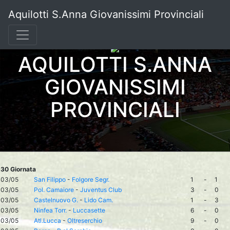
Aquilotti S.Anna Giovanissimi Provinciali
AQUILOTTI S.ANNA
GIOVANISSIMI
PROVINCIALI
30 Giornata
03/05
San Filippo
-
Folgore Segr.
1
-
1
03/05
Pol. Camaiore
-
Juventus Club
3
-
0
03/05
Castelnuovo G.
-
Lido Cam.
1
-
3
03/05
Ninfea Torr.
-
Luccasette
6
-
0
03/05
Atl.Lucca
-
Oltreserchio
9
-
0