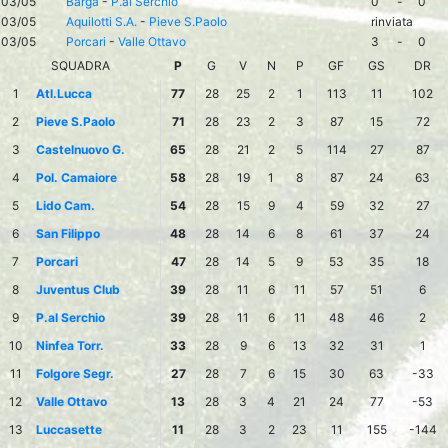
03/05
Barga
-
P.al Serchio
0
-
0
03/05
Aquilotti S.A.
-
Pieve S.Paolo
rinviata
03/05
Porcari
-
Valle Ottavo
3
-
0
SQUADRA
P
G
V
N
P
GF
GS
DR
1
Atl.Lucca
77
28
25
2
1
113
11
102
2
Pieve S.Paolo
71
28
23
2
3
87
15
72
3
Castelnuovo G.
65
28
21
2
5
114
27
87
4
Pol. Camaiore
58
28
19
1
8
87
24
63
5
Lido Cam.
54
28
15
9
4
59
32
27
6
San Filippo
48
28
14
6
8
61
37
24
7
Porcari
47
28
14
5
9
53
35
18
8
Juventus Club
39
28
11
6
11
57
51
6
9
P.al Serchio
39
28
11
6
11
48
46
2
10
Ninfea Torr.
33
28
9
6
13
32
31
1
11
Folgore Segr.
27
28
7
6
15
30
63
-33
12
Valle Ottavo
13
28
3
4
21
24
77
-53
13
Luccasette
11
28
3
2
23
11
155
-144