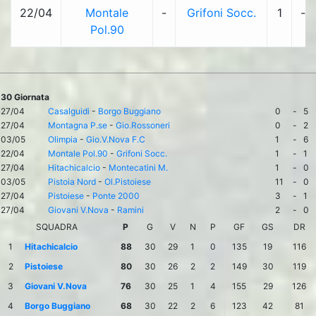
22/04
Montale
-
Grifoni Socc.
1
-
Pol.90
30 Giornata
27/04
Casalguidi
-
Borgo Buggiano
0
-
5
27/04
Montagna P.se
-
Gio.Rossoneri
0
-
2
03/05
Olimpia
-
Gio.V.Nova F.C
1
-
6
22/04
Montale Pol.90
-
Grifoni Socc.
1
-
1
27/04
Hitachicalcio
-
Montecatini M.
1
-
0
03/05
Pistoia Nord
-
Ol.Pistoiese
11
-
0
27/04
Pistoiese
-
Ponte 2000
3
-
1
27/04
Giovani V.Nova
-
Ramini
2
-
0
SQUADRA
P
G
V
N
P
GF
GS
DR
1
Hitachicalcio
88
30
29
1
0
135
19
116
2
Pistoiese
80
30
26
2
2
149
30
119
3
Giovani V.Nova
76
30
25
1
4
155
29
126
4
Borgo Buggiano
68
30
22
2
6
123
42
81