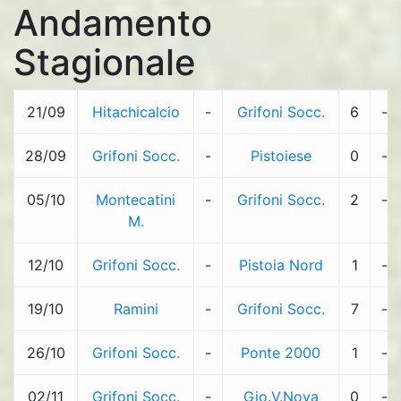
Andamento
Stagionale
21/09
Hitachicalcio
-
Grifoni Socc.
6
-
28/09
Grifoni Socc.
-
Pistoiese
0
-
05/10
Montecatini
-
Grifoni Socc.
2
-
M.
12/10
Grifoni Socc.
-
Pistoia Nord
1
-
19/10
Ramini
-
Grifoni Socc.
7
-
26/10
Grifoni Socc.
-
Ponte 2000
1
-
02/11
Grifoni Socc.
-
Gio.V.Nova
0
-