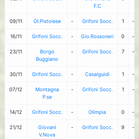
F.C
09/11
Ol.Pistoiese
-
Grifoni Socc.
1
-
16/11
Grifoni Socc.
-
Gio.Rossoneri
0
-
23/11
Borgo
-
Grifoni Socc.
7
-
Buggiano
30/11
Grifoni Socc.
-
Casalguidi
1
-
07/12
Montagna
-
Grifoni Socc.
1
-
P.se
14/12
Grifoni Socc.
-
Olimpia
0
-
21/12
Giovani
-
Grifoni Socc.
9
-
V.Nova