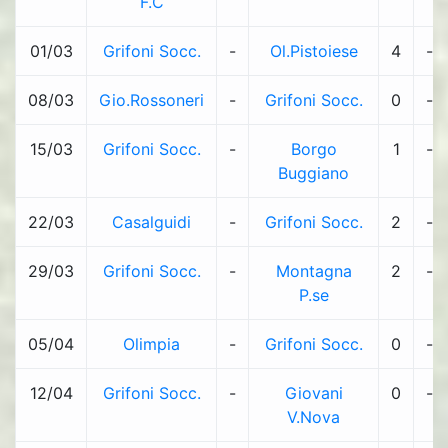
F.C
01/03
Grifoni Socc.
-
Ol.Pistoiese
4
-
08/03
Gio.Rossoneri
-
Grifoni Socc.
0
-
15/03
Grifoni Socc.
-
Borgo
1
-
Buggiano
22/03
Casalguidi
-
Grifoni Socc.
2
-
29/03
Grifoni Socc.
-
Montagna
2
-
P.se
05/04
Olimpia
-
Grifoni Socc.
0
-
12/04
Grifoni Socc.
-
Giovani
0
-
V.Nova