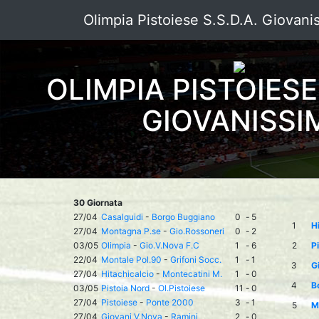
Olimpia Pistoiese S.S.D.A. Giovani
OLIMPIA PISTOIESE 
GIOVANISSI
30 Giornata
27/04
Casalguidi
-
Borgo Buggiano
0
-
5
1
H
27/04
Montagna P.se
-
Gio.Rossoneri
0
-
2
03/05
Olimpia
-
Gio.V.Nova F.C
1
-
6
2
P
22/04
Montale Pol.90
-
Grifoni Socc.
1
-
1
3
G
27/04
Hitachicalcio
-
Montecatini M.
1
-
0
4
B
03/05
Pistoia Nord
-
Ol.Pistoiese
11
-
0
27/04
Pistoiese
-
Ponte 2000
3
-
1
5
M
27/04
Giovani V.Nova
-
Ramini
2
-
0