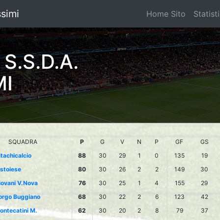
ssimi
Home Sito
Statist
S.S.D.A.
MI
SQUADRA
P
G
V
N
P
GF
GS
itachicalcio
88
30
29
1
0
135
19
istoiese
80
30
26
2
2
149
30
iovani V.Nova
76
30
25
1
4
155
29
orgo Buggiano
68
30
22
2
6
123
42
ontecatini M.
62
30
20
2
8
79
37