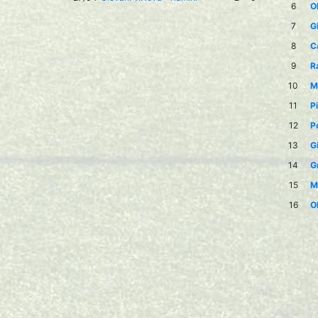
6
O
7
G
8
C
9
R
10
M
11
P
12
P
13
G
14
G
15
M
16
O