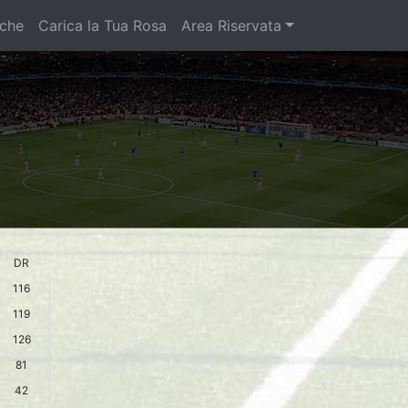
iche
Carica la Tua Rosa
Area Riservata
DR
116
119
126
81
42