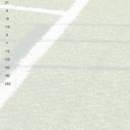
21
4
-9
-19
0
1
-12
-53
-50
-85
-282