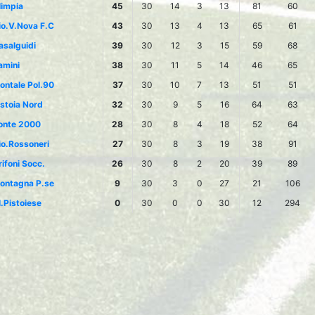
limpia
45
30
14
3
13
81
60
io.V.Nova F.C
43
30
13
4
13
65
61
asalguidi
39
30
12
3
15
59
68
amini
38
30
11
5
14
46
65
ontale Pol.90
37
30
10
7
13
51
51
istoia Nord
32
30
9
5
16
64
63
onte 2000
28
30
8
4
18
52
64
io.Rossoneri
27
30
8
3
19
38
91
rifoni Socc.
26
30
8
2
20
39
89
ontagna P.se
9
30
3
0
27
21
106
l.Pistoiese
0
30
0
0
30
12
294