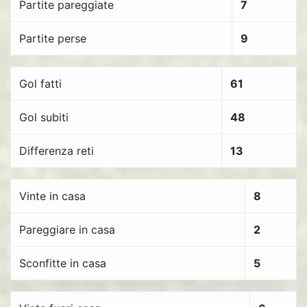
Partite pareggiate
7
Partite perse
9
Gol fatti
61
Gol subiti
48
Differenza reti
13
Vinte in casa
8
Pareggiare in casa
2
Sconfitte in casa
5