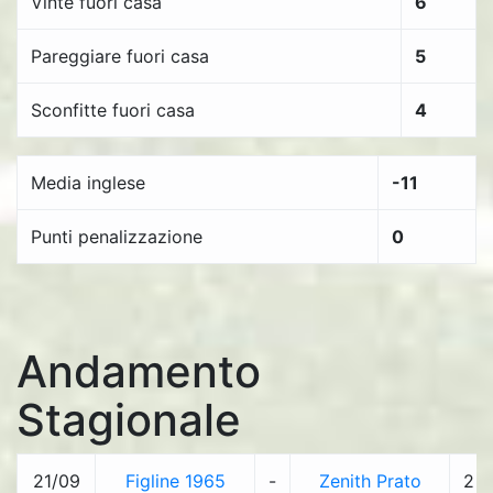
Vinte fuori casa
6
Pareggiare fuori casa
5
Sconfitte fuori casa
4
Media inglese
-11
Punti penalizzazione
0
Andamento
Stagionale
21/09
Figline 1965
-
Zenith Prato
2