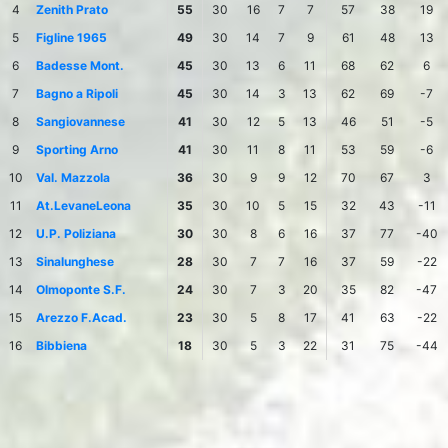
4
Zenith Prato
55
30
16
7
7
57
38
19
5
Figline 1965
49
30
14
7
9
61
48
13
6
Badesse Mont.
45
30
13
6
11
68
62
6
7
Bagno a Ripoli
45
30
14
3
13
62
69
-7
8
Sangiovannese
41
30
12
5
13
46
51
-5
9
Sporting Arno
41
30
11
8
11
53
59
-6
10
Val. Mazzola
36
30
9
9
12
70
67
3
11
At.LevaneLeona
35
30
10
5
15
32
43
-11
12
U.P. Poliziana
30
30
8
6
16
37
77
-40
13
Sinalunghese
28
30
7
7
16
37
59
-22
14
Olmoponte S.F.
24
30
7
3
20
35
82
-47
15
Arezzo F.Acad.
23
30
5
8
17
41
63
-22
16
Bibbiena
18
30
5
3
22
31
75
-44