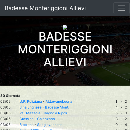
Badesse Monteriggioni Allievi
BADESSE
MONTERIGGIONI
ALLIEVI
30 Giornata
03/05
U.P. Poliziana
-
At.LevaneLeona
1
-
2
03/05
Sinalunghese
-
Badesse Mont.
4
-
2
03/05
Val. Mazzola
-
Bagno a Ripoli
5
-
3
03/05
Grassina
-
Calenzano
3
-
2
03/05
Bibbiena
-
Sangiovannese
0
-
4