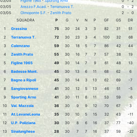
03/05
Figline 1965
-
Sporting Arno
0
-
2
03/05
Arezzo F.Acad.
-
Terranuova T.
0
-
2
03/05
Olmoponte S.F.
-
Zenith Prato
2
-
0
SQUADRA
P
G
V
N
P
GF
GS
DR
1
Grassina
75
30
24
3
3
82
31
51
2
Terranuova T.
72
30
23
3
4
100
32
68
3
Calenzano
59
30
18
5
7
86
42
44
4
Zenith Prato
55
30
16
7
7
57
38
19
5
Figline 1965
49
30
14
7
9
61
48
13
6
Badesse Mont.
45
30
13
6
11
68
62
6
7
Bagno a Ripoli
45
30
14
3
13
62
69
-7
8
Sangiovannese
41
30
12
5
13
46
51
-5
9
Sporting Arno
41
30
11
8
11
53
59
-6
10
Val. Mazzola
36
30
9
9
12
70
67
3
11
At.LevaneLeona
35
30
10
5
15
32
43
-11
12
U.P. Poliziana
30
30
8
6
16
37
77
-40
13
Sinalunghese
28
30
7
7
16
37
59
-22