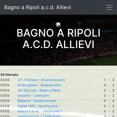
Bagno a Ripoli a.c.d. Allievi
BAGNO A RIPOLI
A.C.D. ALLIEVI
30 Giornata
03/05
U.P. Poliziana
-
At.LevaneLeona
1
-
2
03/05
Sinalunghese
-
Badesse Mont.
4
-
2
03/05
Val. Mazzola
-
Bagno a Ripoli
5
-
3
03/05
Grassina
-
Calenzano
3
-
2
03/05
Bibbiena
-
Sangiovannese
0
-
4
03/05
Figline 1965
-
Sporting Arno
0
-
2
03/05
Arezzo F.Acad.
-
Terranuova T.
0
-
2
03/05
Olmoponte S.F.
-
Zenith Prato
2
-
0