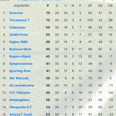
SQUADRA
P
G
V
N
P
GF
GS
DR
1
Grassina
75
30
24
3
3
82
31
51
2
Terranuova T.
72
30
23
3
4
100
32
68
3
Calenzano
59
30
18
5
7
86
42
44
4
Zenith Prato
55
30
16
7
7
57
38
19
5
Figline 1965
49
30
14
7
9
61
48
13
6
Badesse Mont.
45
30
13
6
11
68
62
6
7
Bagno a Ripoli
45
30
14
3
13
62
69
-7
8
Sangiovannese
41
30
12
5
13
46
51
-5
9
Sporting Arno
41
30
11
8
11
53
59
-6
10
Val. Mazzola
36
30
9
9
12
70
67
3
11
At.LevaneLeona
35
30
10
5
15
32
43
-11
12
U.P. Poliziana
30
30
8
6
16
37
77
-40
13
Sinalunghese
28
30
7
7
16
37
59
-22
14
Olmoponte S.F.
24
30
7
3
20
35
82
-47
15
Arezzo F.Acad.
23
30
5
8
17
41
63
-22