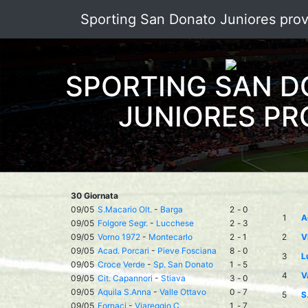
Sporting San Donato Juniores prov
SPORTING SAN 
JUNIORES PR
30 Giornata
09/05
S.Macario Olt.
-
Barga
2
-
0
1
A
09/05
Folgore Segr.
-
Lucchese
2
-
3
09/05
Vorno 1972
-
Montecarlo
2
-
1
2
V
09/05
Acad. Porcari
-
Pieve Fosciana
8
-
0
3
L
09/05
Croce Verde
-
Sp. San Donato
1
-
5
4
V
09/05
Cit. Capannori
-
Stiava
3
-
0
09/05
Aquila S.Anna
-
Valle Ottavo
0
-
7
5
S
09/05
Fornaci
-
Viareggio C.
1
-
7