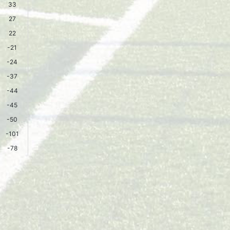
33
27
22
-21
-24
-37
-44
-45
-50
-101
-78