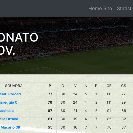
.
Home Sito
Statist
DONATO
OV.
SQUADRA
P
G
V
N
P
GF
GS
cad. Porcari
77
30
24
5
1
111
22
iareggio C.
76
30
24
4
2
111
29
ucchese
67
30
21
4
5
91
36
alle Ottavo
61
30
19
4
7
85
32
.Macario Olt.
55
30
16
7
7
76
37