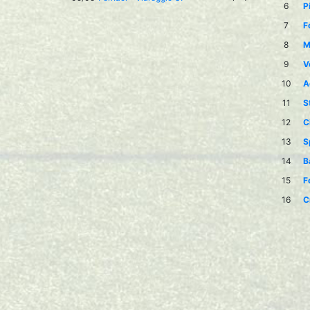
6
P
7
F
8
M
9
V
10
A
11
S
12
C
13
S
14
B
15
F
16
C