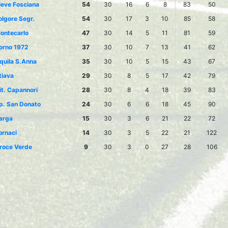
ieve Fosciana
54
30
16
6
8
83
50
olgore Segr.
54
30
17
3
10
85
58
ontecarlo
47
30
14
5
11
81
59
orno 1972
37
30
10
7
13
41
62
quila S.Anna
35
30
10
5
15
43
67
tiava
29
30
8
5
17
42
79
it. Capannori
28
30
8
4
18
39
83
p. San Donato
24
30
6
6
18
45
90
arga
15
30
3
6
21
22
72
ornaci
14
30
3
5
22
21
122
roce Verde
9
30
3
0
27
28
106