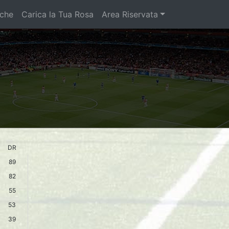
iche
Carica la Tua Rosa
Area Riservata
DR
89
82
55
53
39