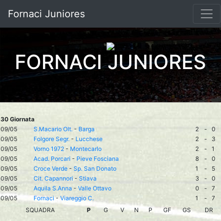
Fornaci Juniores
FORNACI JUNIORES
30 Giornata
09/05
S.Macario Olt.
-
Barga
2
-
0
09/05
Folgore Segr.
-
Lucchese
2
-
3
09/05
Vorno 1972
-
Montecarlo
2
-
1
09/05
Acad. Porcari
-
Pieve Fosciana
8
-
0
09/05
Croce Verde
-
Sp. San Donato
1
-
5
09/05
Cit. Capannori
-
Stiava
3
-
0
09/05
Aquila S.Anna
-
Valle Ottavo
0
-
7
09/05
Fornaci
-
Viareggio C.
1
-
7
SQUADRA
P
G
V
N
P
GF
GS
DR