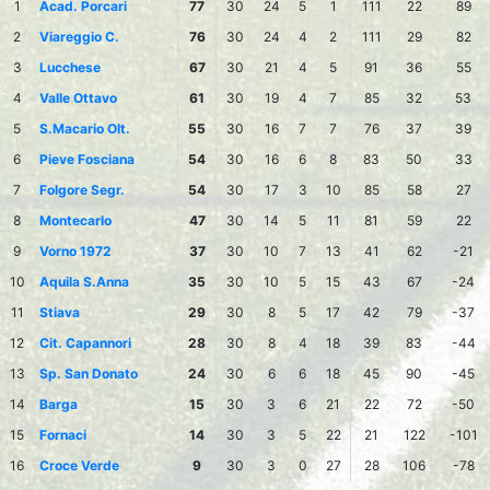
1
Acad. Porcari
77
30
24
5
1
111
22
89
2
Viareggio C.
76
30
24
4
2
111
29
82
3
Lucchese
67
30
21
4
5
91
36
55
4
Valle Ottavo
61
30
19
4
7
85
32
53
5
S.Macario Olt.
55
30
16
7
7
76
37
39
6
Pieve Fosciana
54
30
16
6
8
83
50
33
7
Folgore Segr.
54
30
17
3
10
85
58
27
8
Montecarlo
47
30
14
5
11
81
59
22
9
Vorno 1972
37
30
10
7
13
41
62
-21
10
Aquila S.Anna
35
30
10
5
15
43
67
-24
11
Stiava
29
30
8
5
17
42
79
-37
12
Cit. Capannori
28
30
8
4
18
39
83
-44
13
Sp. San Donato
24
30
6
6
18
45
90
-45
14
Barga
15
30
3
6
21
22
72
-50
15
Fornaci
14
30
3
5
22
21
122
-101
16
Croce Verde
9
30
3
0
27
28
106
-78