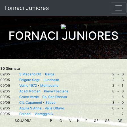
Fornaci Juniores
FORNACI JUNIORES
30 Giornata
09/05
S.Macario Olt.
-
Barga
2
-
0
09/05
Folgore Segr.
-
Lucchese
2
-
3
09/05
Vorno 1972
-
Montecarlo
2
-
1
09/05
Acad. Porcari
-
Pieve Fosciana
8
-
0
09/05
Croce Verde
-
Sp. San Donato
1
-
5
09/05
Cit. Capannori
-
Stiava
3
-
0
09/05
Aquila S.Anna
-
Valle Ottavo
0
-
7
09/05
Fornaci
-
Viareggio C.
1
-
7
SQUADRA
P
G
V
N
P
GF
GS
DR