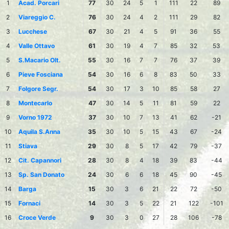
1
Acad. Porcari
77
30
24
5
1
111
22
89
2
Viareggio C.
76
30
24
4
2
111
29
82
3
Lucchese
67
30
21
4
5
91
36
55
4
Valle Ottavo
61
30
19
4
7
85
32
53
5
S.Macario Olt.
55
30
16
7
7
76
37
39
6
Pieve Fosciana
54
30
16
6
8
83
50
33
7
Folgore Segr.
54
30
17
3
10
85
58
27
8
Montecarlo
47
30
14
5
11
81
59
22
9
Vorno 1972
37
30
10
7
13
41
62
-21
10
Aquila S.Anna
35
30
10
5
15
43
67
-24
11
Stiava
29
30
8
5
17
42
79
-37
12
Cit. Capannori
28
30
8
4
18
39
83
-44
13
Sp. San Donato
24
30
6
6
18
45
90
-45
14
Barga
15
30
3
6
21
22
72
-50
15
Fornaci
14
30
3
5
22
21
122
-101
16
Croce Verde
9
30
3
0
27
28
106
-78