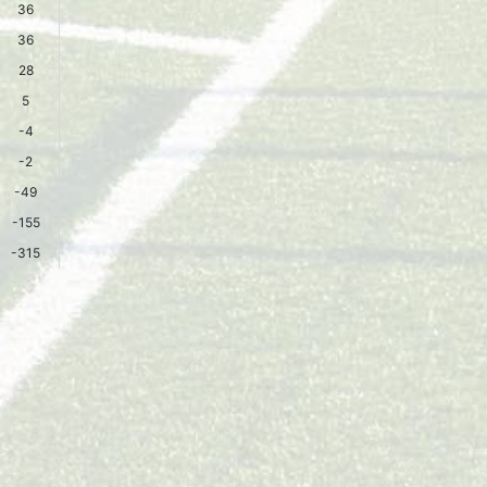
36
36
28
5
-4
-2
-49
-155
-315