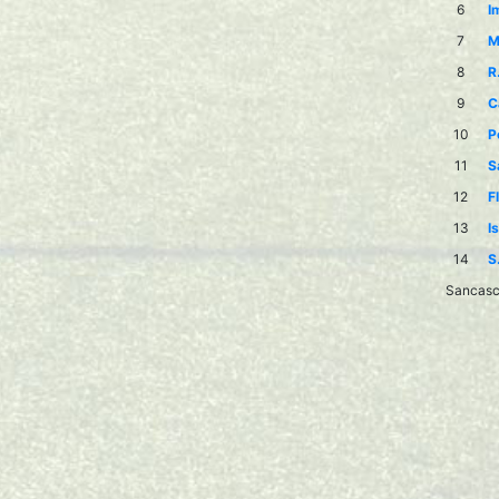
6
I
7
M
8
R
9
C
10
P
11
S
12
F
13
I
14
S
Sancasci