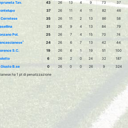
mpruneta Tav.
43
26
13
4
9
73
37
ontelupo
37
26
11
4
11
82
46
.Cerretese
35
26
11
2
13
86
58
asellina
31
26
9
4
13
84
79
onzano Pol.
25
26
7
4
15
70
74
*
ancascianese
24
26
6
7
13
42
44
lorence S.C.
19
26
6
1
19
51
100
solotto
6
26
2
0
24
32
187
.Giusto B.se
0
26
0
0
26
9
324
anese ha 1 pt di penalizzazione