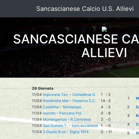
Sancascianese Calcio U.S. Allievi
SANCASCIANESE CAL
ALLIEVI
26 Giornata
11/04
Impruneta Tav.
-
Certaldese G.
1
-
2
1
M
11/04
Rondinella Mar
-
Florence S.C.
14
-
3
11/04
Casellina
-
Montelupo
4
-
5
2
S
11/04
Isolotto
-
Ponzano Pol.
0
-
8
3
R
11/04
Montespertoli
-
R.Cerretese
3
-
0
4
C
11/04
San Donato T.
-
Sancascianese
1
-
0
11/04
S.Giusto B.se
-
Signa 1914
0
-
11
5
S