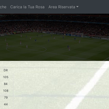
iche
Carica la Tua Rosa
Area Riservata
DR
105
84
108
79
44