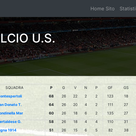
Home Sito
Statist
CIO U.S.
SQUADRA
P
G
V
N
P
GF
GS
ontespertoli
68
26
22
2
2
123
18
an Donato T.
64
26
20
4
2
111
27
ondinella Mar
60
26
18
6
2
135
27
ertaldese G.
58
26
18
4
4
110
31
igna 1914
51
26
15
6
5
82
38