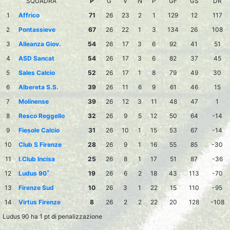
SQUADRA
P
G
V
N
P
GF
GS
DR
1
Affrico
71
26
23
2
1
129
12
117
2
Pontassieve
67
26
22
1
3
134
26
108
3
Alleanza Giov.
54
26
17
3
6
92
41
51
4
ASD Sancat
54
26
17
3
6
82
37
45
5
Sales Calcio
52
26
17
1
8
79
49
30
6
Albereta S.S.
39
26
11
6
9
61
46
15
7
Molinense
39
26
12
3
11
48
47
1
8
Resco Reggello
32
26
9
5
12
50
64
-14
9
Fiesole Calcio
31
26
10
1
15
53
67
-14
10
Club S Firenze
28
26
9
1
16
55
85
-30
11
I.Club Incisa
25
26
8
1
17
51
87
-36
*
12
Ludus 90
19
26
6
2
18
43
113
-70
13
Firenze Sud
10
26
3
1
22
15
110
-95
14
Virtus Firenze
8
26
2
2
22
20
128
-108
Ludus 90 ha 1 pt di penalizzazione