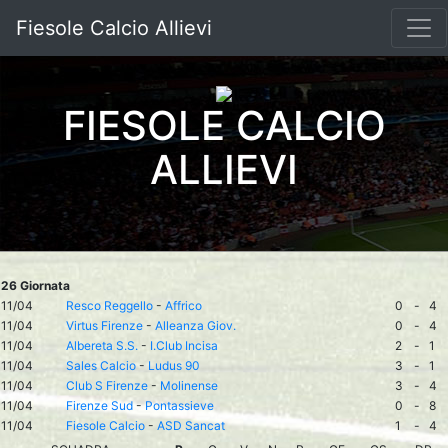
Fiesole Calcio Allievi
FIESOLE CALCIO
ALLIEVI
26 Giornata
11/04
Resco Reggello
-
Affrico
0
-
4
11/04
Virtus Firenze
-
Alleanza Giov.
0
-
4
11/04
Albereta S.S.
-
I.Club Incisa
2
-
1
11/04
Sales Calcio
-
Ludus 90
3
-
1
11/04
Club S Firenze
-
Molinense
3
-
4
11/04
Firenze Sud
-
Pontassieve
0
-
8
11/04
Fiesole Calcio
-
ASD Sancat
1
-
4