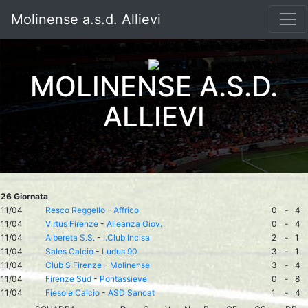
Molinense a.s.d. Allievi
MOLINENSE A.S.D.
ALLIEVI
26 Giornata
11/04
Resco Reggello
-
Affrico
0
-
4
11/04
Virtus Firenze
-
Alleanza Giov.
0
-
4
11/04
Albereta S.S.
-
I.Club Incisa
2
-
1
11/04
Sales Calcio
-
Ludus 90
3
-
1
11/04
Club S Firenze
-
Molinense
3
-
4
11/04
Firenze Sud
-
Pontassieve
0
-
8
11/04
Fiesole Calcio
-
ASD Sancat
1
-
4