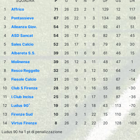
SQUADRA
P
G
V
N
P
GF
GS
DR
1
Affrico
71
26
23
2
1
129
12
117
2
Pontassieve
67
26
22
1
3
134
26
108
3
Alleanza Giov.
54
26
17
3
6
92
41
51
4
ASD Sancat
54
26
17
3
6
82
37
45
5
Sales Calcio
52
26
17
1
8
79
49
30
6
Albereta S.S.
39
26
11
6
9
61
46
15
7
Molinense
39
26
12
3
11
48
47
1
8
Resco Reggello
32
26
9
5
12
50
64
-14
9
Fiesole Calcio
31
26
10
1
15
53
67
-14
10
Club S Firenze
28
26
9
1
16
55
85
-30
11
I.Club Incisa
25
26
8
1
17
51
87
-36
*
12
Ludus 90
19
26
6
2
18
43
113
-70
13
Firenze Sud
10
26
3
1
22
15
110
-95
14
Virtus Firenze
8
26
2
2
22
20
128
-108
Ludus 90 ha 1 pt di penalizzazione