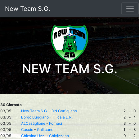
New Team S.G.
NEW TEAM S.G.
30 Giornata
03/05
New Team S.G.
-
DN.Gorfigliano
2
-
0
03/05
Borgo Buggiano
-
Filicaia D.R.
2
-
4
03/05
At.Castiglione
-
Fornaci
3
-
0
03/05
Cascio
-
Gallicano
1
-
3
03/05
Chiesina Uzz.
-
Ghivizzano
0
-
2