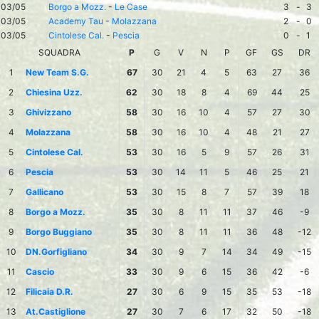
03/05
Borgo a Mozz.
-
Le Case
3
-
3
03/05
Academy Tau
-
Molazzana
2
-
0
03/05
Cintolese Cal.
-
Pescia
0
-
1
SQUADRA
P
G
V
N
P
GF
GS
DR
1
New Team S.G.
67
30
21
4
5
63
27
36
2
Chiesina Uzz.
62
30
18
8
4
69
44
25
3
Ghivizzano
58
30
16
10
4
57
27
30
4
Molazzana
58
30
16
10
4
48
21
27
5
Cintolese Cal.
53
30
16
5
9
57
26
31
6
Pescia
53
30
14
11
5
46
25
21
7
Gallicano
53
30
15
8
7
57
39
18
8
Borgo a Mozz.
35
30
8
11
11
37
46
-9
9
Borgo Buggiano
35
30
8
11
11
36
48
-12
10
DN.Gorfigliano
34
30
9
7
14
34
49
-15
11
Cascio
33
30
9
6
15
36
42
-6
12
Filicaia D.R.
27
30
6
9
15
35
53
-18
13
At.Castiglione
27
30
7
6
17
32
50
-18