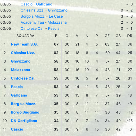
03/05
Cascio
-
Gallicano
1
-
3
03/05
Chiesina Uzz.
-
Ghivizzano
0
-
2
03/05
Borgo a Mozz.
-
Le Case
3
-
3
03/05
Academy Tau
-
Molazzana
2
-
0
03/05
Cintolese Cal.
-
Pescia
0
-
1
SQUADRA
P
G
V
N
P
GF
GS
DR
1
New Team S.G.
67
30
21
4
5
63
27
36
2
Chiesina Uzz.
62
30
18
8
4
69
44
25
3
Ghivizzano
58
30
16
10
4
57
27
30
4
Molazzana
58
30
16
10
4
48
21
27
5
Cintolese Cal.
53
30
16
5
9
57
26
31
6
Pescia
53
30
14
11
5
46
25
21
7
Gallicano
53
30
15
8
7
57
39
18
8
Borgo a Mozz.
35
30
8
11
11
37
46
-9
9
Borgo Buggiano
35
30
8
11
11
36
48
-12
10
DN.Gorfigliano
34
30
9
7
14
34
49
-15
11
Cascio
33
30
9
6
15
36
42
-6