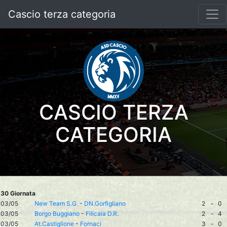
Cascio terza categoria
CASCIO TERZA
CATEGORIA
30 Giornata
03/05
New Team S.G.
-
DN.Gorfigliano
2
-
0
03/05
Borgo Buggiano
-
Filicaia D.R.
2
-
4
03/05
At.Castiglione
-
Fornaci
3
-
0