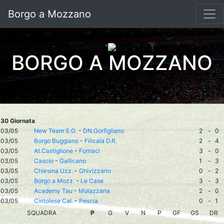
Borgo a Mozzano
BORGO A MOZZANO
30 Giornata
03/05
New Team S.G.
-
DN.Gorfigliano
2
-
0
03/05
Borgo Buggiano
-
Filicaia D.R.
2
-
4
03/05
At.Castiglione
-
Fornaci
3
-
0
03/05
Cascio
-
Gallicano
1
-
3
03/05
Chiesina Uzz.
-
Ghivizzano
0
-
2
03/05
Borgo a Mozz.
-
Le Case
3
-
3
03/05
Academy Tau
-
Molazzana
2
-
0
03/05
Cintolese Cal.
-
Pescia
0
-
1
SQUADRA
P
G
V
N
P
GF
GS
DR