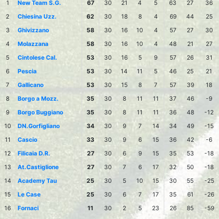
1
New Team S.G.
67
30
21
4
5
63
27
36
2
Chiesina Uzz.
62
30
18
8
4
69
44
25
3
Ghivizzano
58
30
16
10
4
57
27
30
4
Molazzana
58
30
16
10
4
48
21
27
5
Cintolese Cal.
53
30
16
5
9
57
26
31
6
Pescia
53
30
14
11
5
46
25
21
7
Gallicano
53
30
15
8
7
57
39
18
8
Borgo a Mozz.
35
30
8
11
11
37
46
-9
9
Borgo Buggiano
35
30
8
11
11
36
48
-12
10
DN.Gorfigliano
34
30
9
7
14
34
49
-15
11
Cascio
33
30
9
6
15
36
42
-6
12
Filicaia D.R.
27
30
6
9
15
35
53
-18
13
At.Castiglione
27
30
7
6
17
32
50
-18
14
Academy Tau
25
30
5
10
15
30
55
-25
15
Le Case
25
30
6
7
17
35
61
-26
16
Fornaci
11
30
2
5
23
26
85
-59