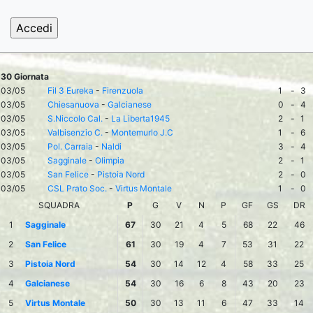
30 Giornata
03/05
Fil 3 Eureka
-
Firenzuola
1
-
3
03/05
Chiesanuova
-
Galcianese
0
-
4
03/05
S.Niccolo Cal.
-
La Liberta1945
2
-
1
03/05
Valbisenzio C.
-
Montemurlo J.C
1
-
6
03/05
Pol. Carraia
-
Naldi
3
-
4
03/05
Sagginale
-
Olimpia
2
-
1
03/05
San Felice
-
Pistoia Nord
2
-
0
03/05
CSL Prato Soc.
-
Virtus Montale
1
-
0
SQUADRA
P
G
V
N
P
GF
GS
DR
1
Sagginale
67
30
21
4
5
68
22
46
2
San Felice
61
30
19
4
7
53
31
22
3
Pistoia Nord
54
30
14
12
4
58
33
25
4
Galcianese
54
30
16
6
8
43
20
23
5
Virtus Montale
50
30
13
11
6
47
33
14