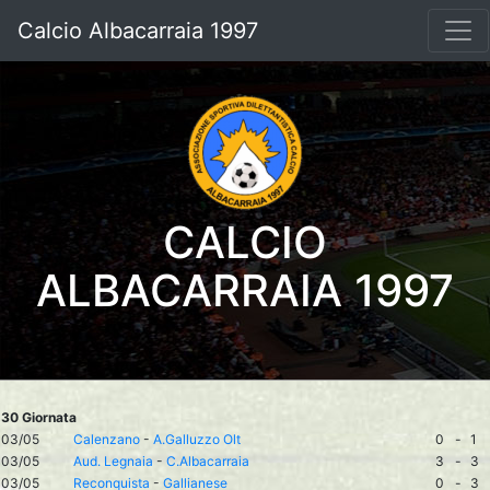
Calcio Albacarraia 1997
CALCIO
ALBACARRAIA 1997
30 Giornata
03/05
Calenzano
-
A.Galluzzo Olt
0
-
1
03/05
Aud. Legnaia
-
C.Albacarraia
3
-
3
03/05
Reconquista
-
Gallianese
0
-
3