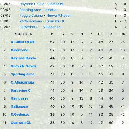
03/05
Daytona Calcio
-
Gambassi
5
-
4
03/05
Sporting Arno
-
Isolotto
0
-
0
03/05
Poggio Caiano
-
Nuova P.Novoli
3
-
0
03/05
Porta Romana
-
Quarrata Ol.
1
-
0
03/05
Barberino C.
-
S.Godenzo
4
-
0
SQUADRA
P
G
V
N
P
GF
GS
DR
1
A.Galluzzo Olt
57
30
15
12
3
48
23
25
2
Calenzano
57
30
17
6
7
48
32
16
3
Daytona Calcio
44
30
12
8
10
52
49
3
4
Nuova P.Novoli
42
30
10
12
8
52
59
-7
5
Sporting Arno
41
30
11
8
11
45
37
8
6
C.Albacarraia
41
30
9
14
7
42
35
7
7
Barberino C.
41
30
9
14
7
39
34
5
8
Gambassi
40
30
9
13
8
44
44
0
9
Gallianese
40
30
10
10
10
45
49
-4
10
S.Godenzo
39
30
10
9
11
33
35
-2
11
Quarrata Ol.
38
30
10
8
12
42
40
2