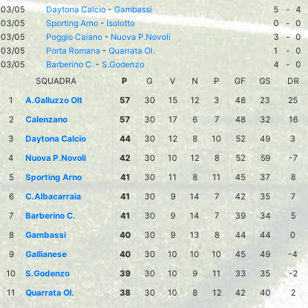
03/05
Daytona Calcio
-
Gambassi
5
-
4
03/05
Sporting Arno
-
Isolotto
0
-
0
03/05
Poggio Caiano
-
Nuova P.Novoli
3
-
0
03/05
Porta Romana
-
Quarrata Ol.
1
-
0
03/05
Barberino C.
-
S.Godenzo
4
-
0
SQUADRA
P
G
V
N
P
GF
GS
DR
1
A.Galluzzo Olt
57
30
15
12
3
48
23
25
2
Calenzano
57
30
17
6
7
48
32
16
3
Daytona Calcio
44
30
12
8
10
52
49
3
4
Nuova P.Novoli
42
30
10
12
8
52
59
-7
5
Sporting Arno
41
30
11
8
11
45
37
8
6
C.Albacarraia
41
30
9
14
7
42
35
7
7
Barberino C.
41
30
9
14
7
39
34
5
8
Gambassi
40
30
9
13
8
44
44
0
9
Gallianese
40
30
10
10
10
45
49
-4
10
S.Godenzo
39
30
10
9
11
33
35
-2
11
Quarrata Ol.
38
30
10
8
12
42
40
2