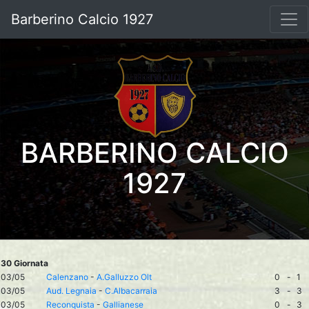
Barberino Calcio 1927
BARBERINO CALCIO
1927
30 Giornata
03/05
Calenzano
-
A.Galluzzo Olt
0
-
1
03/05
Aud. Legnaia
-
C.Albacarraia
3
-
3
03/05
Reconquista
-
Gallianese
0
-
3