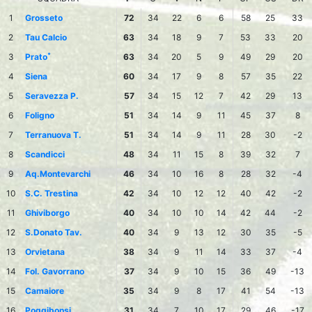
1
Grosseto
72
34
22
6
6
58
25
33
2
Tau Calcio
63
34
18
9
7
53
33
20
*
3
Prato
63
34
20
5
9
49
29
20
4
Siena
60
34
17
9
8
57
35
22
5
Seravezza P.
57
34
15
12
7
42
29
13
6
Foligno
51
34
14
9
11
45
37
8
7
Terranuova T.
51
34
14
9
11
28
30
-2
8
Scandicci
48
34
11
15
8
39
32
7
9
Aq.Montevarchi
46
34
10
16
8
28
32
-4
10
S.C. Trestina
42
34
10
12
12
40
42
-2
11
Ghiviborgo
40
34
10
10
14
42
44
-2
12
S.Donato Tav.
40
34
9
13
12
30
35
-5
13
Orvietana
38
34
9
11
14
33
37
-4
14
Fol. Gavorrano
37
34
9
10
15
36
49
-13
15
Camaiore
35
34
9
8
17
41
54
-13
16
Poggibonsi
31
34
7
10
17
29
46
-17