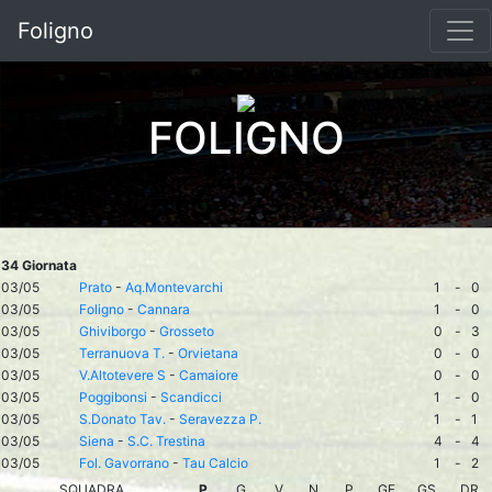
Foligno
FOLIGNO
34 Giornata
03/05
Prato
-
Aq.Montevarchi
1
-
0
03/05
Foligno
-
Cannara
1
-
0
03/05
Ghiviborgo
-
Grosseto
0
-
3
03/05
Terranuova T.
-
Orvietana
0
-
0
03/05
V.Altotevere S
-
Camaiore
0
-
0
03/05
Poggibonsi
-
Scandicci
1
-
0
03/05
S.Donato Tav.
-
Seravezza P.
1
-
1
03/05
Siena
-
S.C. Trestina
4
-
4
03/05
Fol. Gavorrano
-
Tau Calcio
1
-
2
SQUADRA
P
G
V
N
P
GF
GS
DR