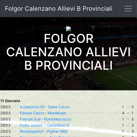
Folgor Calenzano Allievi B Provinciali
FOLGOR
CALENZANO ALLIEVI
B PROVINCIALI
11 Giornata
29/03
A.Galluzzo Olt
-
Sales Calcio
1
-
0
29/03
Fiesole Calcio
-
Montelupo
4
-
1
29/03
Firenze Sud
-
Rond.Marzocco
1
-
5
29/03
Fortis Juvent.
-
Certaldese G.
1
-
3
29/03
Montespertoli
-
Figline 1965
1
-
3