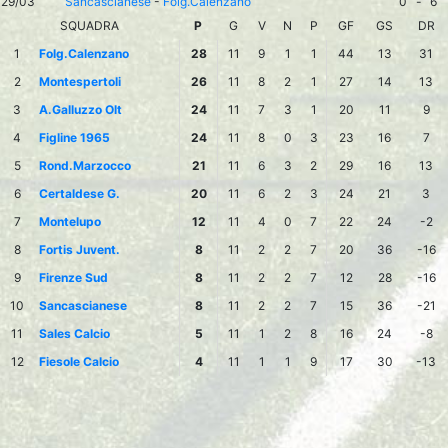
29/03
Sancascianese
-
Folg.Calenzano
0
-
6
SQUADRA
P
G
V
N
P
GF
GS
DR
1
Folg.Calenzano
28
11
9
1
1
44
13
31
2
Montespertoli
26
11
8
2
1
27
14
13
3
A.Galluzzo Olt
24
11
7
3
1
20
11
9
4
Figline 1965
24
11
8
0
3
23
16
7
5
Rond.Marzocco
21
11
6
3
2
29
16
13
6
Certaldese G.
20
11
6
2
3
24
21
3
7
Montelupo
12
11
4
0
7
22
24
-2
8
Fortis Juvent.
8
11
2
2
7
20
36
-16
9
Firenze Sud
8
11
2
2
7
12
28
-16
10
Sancascianese
8
11
2
2
7
15
36
-21
11
Sales Calcio
5
11
1
2
8
16
24
-8
12
Fiesole Calcio
4
11
1
1
9
17
30
-13