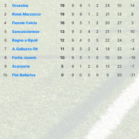
2
Grassina
19
9
6
1
2
24
10
14
3
Rond.Marzocco
19
9
6
1
2
21
13
8
4
Fiesole Calcio
16
9
5
1
3
30
27
3
5
Sancascianese
13
9
3
4
2
21
11
10
6
Bagno a Ripoli
12
9
4
0
5
22
24
-2
7
A.Galluzzo Olt
11
9
3
2
4
18
22
-4
8
Fortis Juvent.
10
9
3
1
5
10
26
-16
9
Scarperia
5
9
1
2
6
15
22
-7
10
Flor.Bellariva
0
9
0
0
9
9
30
-21