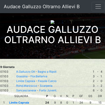
Audace Galluzzo Oltrarno Allievi B
AUDACE GALLUZZO
OLTRARNO ALLIEVI B
9 Giornata
07/03
A.Galluzzo Olt
-
Bagno a Ripoli
1
-
4
07/03
Grassina
-
Flor.Bellariva
3
-
1
07/03
Limite Capraia
-
Fiesole Calcio
2
-
0
07/03
Rond.Marzocco
-
Scarperia
3
-
2
07/03
Sancascianese
-
Fortis Juvent.
6
-
0
SQUADRA
P
G
V
N
P
GF
GS
DR
1
Limite Capraia
24
9
8
0
1
24
9
15