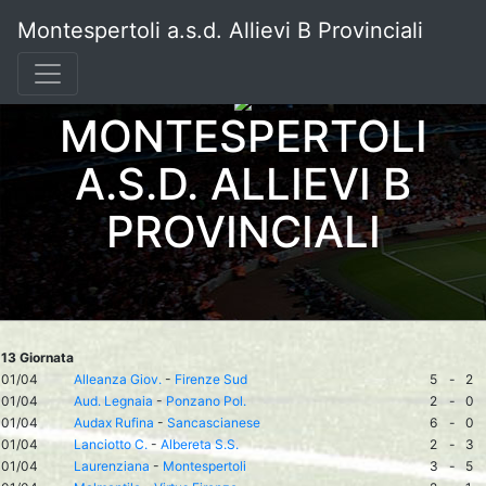
Montespertoli a.s.d. Allievi B Provinciali
MONTESPERTOLI
A.S.D. ALLIEVI B
PROVINCIALI
13 Giornata
01/04
Alleanza Giov.
-
Firenze Sud
5
-
2
01/04
Aud. Legnaia
-
Ponzano Pol.
2
-
0
01/04
Audax Rufina
-
Sancascianese
6
-
0
01/04
Lanciotto C.
-
Albereta S.S.
2
-
3
01/04
Laurenziana
-
Montespertoli
3
-
5