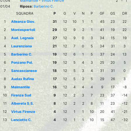
01/04
Malmantile
-
Virtus Firenze
2
-
1
01/04
Riposa:
Barberino C.
SQUADRA
P
G
V
N
P
GF
GS
DR
1
Alleanza Giov.
31
12
10
1
1
45
23
22
2
Montespertoli
29
12
9
2
1
41
19
22
3
Aud. Legnaia
27
12
9
0
3
34
15
19
4
Laurenziana
21
12
7
0
5
34
31
3
5
Barberino C.
19
12
6
1
5
37
24
13
6
Ponzano Pol.
19
12
5
4
3
25
20
5
7
Sancascianese
18
12
5
3
4
31
31
0
8
Audax Rufina
17
12
5
2
5
29
26
3
9
Malmantile
16
12
4
4
4
9
17
-8
10
Firenze Sud
9
12
2
3
7
23
37
-14
11
Albereta S.S.
8
12
2
2
8
11
23
-12
12
Virtus Firenze
4
12
1
1
10
20
41
-21
13
Lanciotto C.
4
12
1
1
10
15
47
-32