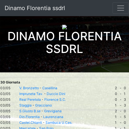
Dinamo Florentia ssdrl
DINAMO FLORENTIA
SSDRL
30 Giornata
03/05
V. Bronzetto
-
Casellina
2
-
0
03/05
Impruneta Tav.
-
Duccio Dini
0
-
1
03/05
Real Peretola
-
Florence S.C.
0
-
3
03/05
Staggia
-
Gracciano
1
-
3
03/05
S.Giusto B.se
-
Grevigiana
2
-
0
03/05
Din.Florentia
-
Laurenziana
1
-
5
03/05
Castel.Chianti
-
Sambuca U.Cas.
1
-
0
03/05
Mercatale
-
San Polo
1
-
1