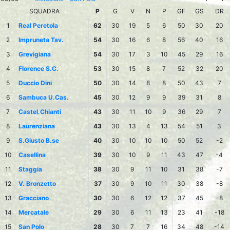
SQUADRA
P
G
V
N
P
GF
GS
DR
1
Real Peretola
62
30
19
5
6
50
30
20
2
Impruneta Tav.
54
30
16
6
8
56
40
16
3
Grevigiana
54
30
17
3
10
45
29
16
4
Florence S.C.
53
30
15
8
7
52
32
20
5
Duccio Dini
50
30
14
8
8
50
43
7
6
Sambuca U.Cas.
45
30
12
9
9
39
31
8
7
Castel.Chianti
43
30
11
10
9
36
29
7
8
Laurenziana
43
30
13
4
13
54
51
3
9
S.Giusto B.se
40
30
10
10
10
50
52
-2
10
Casellina
39
30
10
9
11
43
47
-4
11
Staggia
38
30
9
11
10
31
38
-7
12
V. Bronzetto
37
30
9
10
11
30
38
-8
13
Gracciano
30
30
6
12
12
37
45
-8
14
Mercatale
29
30
6
11
13
23
41
-18
15
San Polo
28
30
7
7
16
34
48
-14