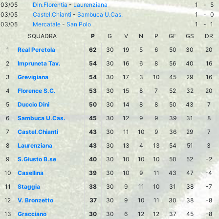
03/05
Din.Florentia
-
Laurenziana
1
-
5
03/05
Castel.Chianti
-
Sambuca U.Cas.
1
-
0
03/05
Mercatale
-
San Polo
1
-
1
SQUADRA
P
G
V
N
P
GF
GS
DR
1
Real Peretola
62
30
19
5
6
50
30
20
2
Impruneta Tav.
54
30
16
6
8
56
40
16
3
Grevigiana
54
30
17
3
10
45
29
16
4
Florence S.C.
53
30
15
8
7
52
32
20
5
Duccio Dini
50
30
14
8
8
50
43
7
6
Sambuca U.Cas.
45
30
12
9
9
39
31
8
7
Castel.Chianti
43
30
11
10
9
36
29
7
8
Laurenziana
43
30
13
4
13
54
51
3
9
S.Giusto B.se
40
30
10
10
10
50
52
-2
10
Casellina
39
30
10
9
11
43
47
-4
11
Staggia
38
30
9
11
10
31
38
-7
12
V. Bronzetto
37
30
9
10
11
30
38
-8
13
Gracciano
30
30
6
12
12
37
45
-8