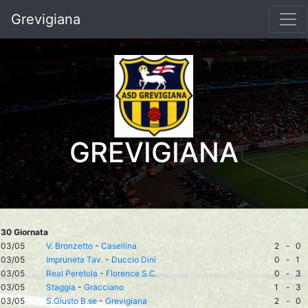
Grevigiana
GREVIGIANA
30 Giornata
03/05
V. Bronzetto
-
Casellina
2
-
0
03/05
Impruneta Tav.
-
Duccio Dini
0
-
1
03/05
Real Peretola
-
Florence S.C.
0
-
3
03/05
Staggia
-
Gracciano
1
-
3
03/05
S.Giusto B.se
-
Grevigiana
2
-
0