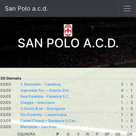
San Polo a.c.d.
SAN POLO A.C.D.
30 Giornata
03/05
V. Bronzetto
-
Casellina
2
-
0
03/05
Impruneta Tav.
-
Duccio Dini
0
-
1
03/05
Real Peretola
-
Florence S.C.
0
-
3
03/05
Staggia
-
Gracciano
1
-
3
03/05
S.Giusto B.se
-
Grevigiana
2
-
0
03/05
Din.Florentia
-
Laurenziana
1
-
5
03/05
Castel.Chianti
-
Sambuca U.Cas.
1
-
0
03/05
Mercatale
-
San Polo
1
-
1
SQUADRA
P
G
V
N
P
GF
GS
DR