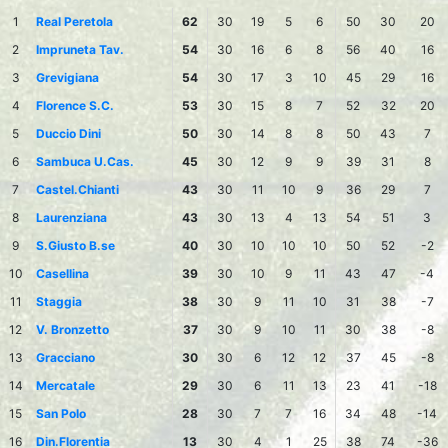
1
Real Peretola
62
30
19
5
6
50
30
20
2
Impruneta Tav.
54
30
16
6
8
56
40
16
3
Grevigiana
54
30
17
3
10
45
29
16
4
Florence S.C.
53
30
15
8
7
52
32
20
5
Duccio Dini
50
30
14
8
8
50
43
7
6
Sambuca U.Cas.
45
30
12
9
9
39
31
8
7
Castel.Chianti
43
30
11
10
9
36
29
7
8
Laurenziana
43
30
13
4
13
54
51
3
9
S.Giusto B.se
40
30
10
10
10
50
52
-2
10
Casellina
39
30
10
9
11
43
47
-4
11
Staggia
38
30
9
11
10
31
38
-7
12
V. Bronzetto
37
30
9
10
11
30
38
-8
13
Gracciano
30
30
6
12
12
37
45
-8
14
Mercatale
29
30
6
11
13
23
41
-18
15
San Polo
28
30
7
7
16
34
48
-14
16
Din.Florentia
13
30
4
1
25
38
74
-36