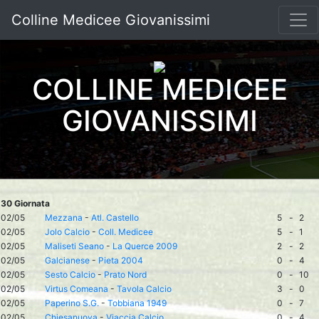
Colline Medicee Giovanissimi
COLLINE MEDICEE
GIOVANISSIMI
30 Giornata
02/05
Mezzana
-
Atl. Castello
5
-
2
02/05
Jolo Calcio
-
Coll. Medicee
5
-
1
02/05
Maliseti Seano
-
La Querce 2009
2
-
2
02/05
Galcianese
-
Pieta 2004
0
-
4
02/05
Sesto Calcio
-
Prato Nord
0
-
10
02/05
Virtus Comeana
-
Tavola Calcio
3
-
0
02/05
Paperino S.G.
-
Tobbiana 1949
0
-
7
02/05
Chiesanuova
-
Viaccia Calcio
0
-
4