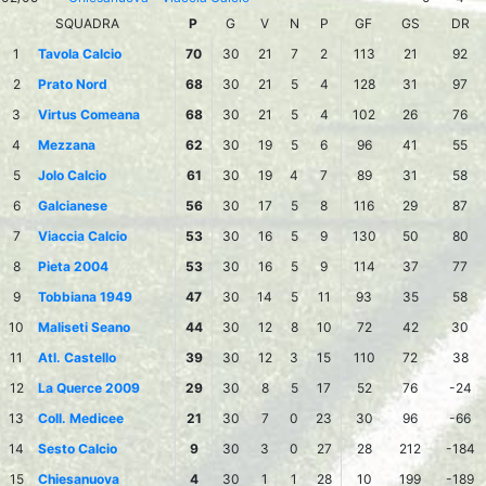
SQUADRA
P
G
V
N
P
GF
GS
DR
1
Tavola Calcio
70
30
21
7
2
113
21
92
2
Prato Nord
68
30
21
5
4
128
31
97
3
Virtus Comeana
68
30
21
5
4
102
26
76
4
Mezzana
62
30
19
5
6
96
41
55
5
Jolo Calcio
61
30
19
4
7
89
31
58
6
Galcianese
56
30
17
5
8
116
29
87
7
Viaccia Calcio
53
30
16
5
9
130
50
80
8
Pieta 2004
53
30
16
5
9
114
37
77
9
Tobbiana 1949
47
30
14
5
11
93
35
58
10
Maliseti Seano
44
30
12
8
10
72
42
30
11
Atl. Castello
39
30
12
3
15
110
72
38
12
La Querce 2009
29
30
8
5
17
52
76
-24
13
Coll. Medicee
21
30
7
0
23
30
96
-66
14
Sesto Calcio
9
30
3
0
27
28
212
-184
15
Chiesanuova
4
30
1
1
28
10
199
-189