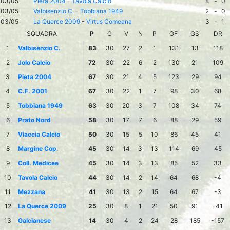
03/05
Pieta 2004
-
Tavola Calcio
4
-
0
03/05
Valbisenzio C.
-
Tobbiana 1949
2
-
0
03/05
La Querce 2009
-
Virtus Comeana
3
-
1
SQUADRA
P
G
V
N
P
GF
GS
DR
1
Valbisenzio C.
83
30
27
2
1
131
13
118
2
Jolo Calcio
72
30
22
6
2
130
21
109
3
Pieta 2004
67
30
21
4
5
123
29
94
4
C.F. 2001
67
30
22
1
7
98
30
68
5
Tobbiana 1949
63
30
20
3
7
108
34
74
6
Prato Nord
58
30
17
7
6
88
29
59
7
Viaccia Calcio
50
30
15
5
10
86
45
41
8
Margine Cop.
45
30
14
3
13
114
69
45
9
Coll. Medicee
45
30
14
3
13
85
52
33
10
Tavola Calcio
44
30
14
2
14
64
68
-4
11
Mezzana
41
30
13
2
15
64
67
-3
12
La Querce 2009
25
30
8
1
21
50
91
-41
13
Galcianese
14
30
4
2
24
28
185
-157