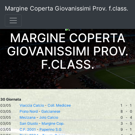
Margine Coperta Giovanissimi Prov. f.class.
MARGINE COPERTA
GIOVANISSIMI PROV.
F.CLASS.
30 Giornata
03/05
Viaccia Calcio
-
Coll. Medicee
1
-
1
03/05
Prato Nord
-
Galcianese
8
-
0
03/05
Mezzana
-
Jolo Calcio
0
-
4
03/05
San Giusto
-
Margine Cop.
3
-
5
03/05
C.F. 2001
-
Paperino S.G.
9
-
1