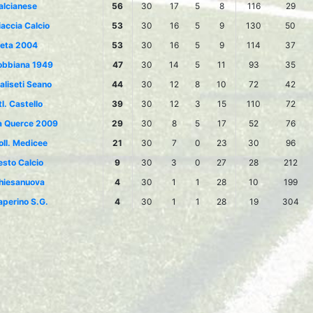
alcianese
56
30
17
5
8
116
29
iaccia Calcio
53
30
16
5
9
130
50
ieta 2004
53
30
16
5
9
114
37
obbiana 1949
47
30
14
5
11
93
35
aliseti Seano
44
30
12
8
10
72
42
l. Castello
39
30
12
3
15
110
72
a Querce 2009
29
30
8
5
17
52
76
oll. Medicee
21
30
7
0
23
30
96
esto Calcio
9
30
3
0
27
28
212
hiesanuova
4
30
1
1
28
10
199
aperino S.G.
4
30
1
1
28
19
304