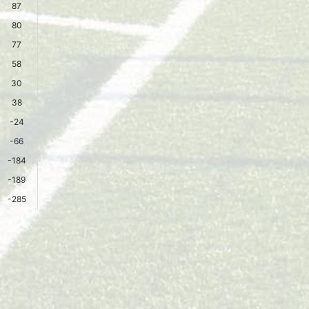
87
80
77
58
30
38
-24
-66
-184
-189
-285