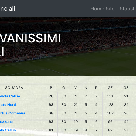
nciali
Home Sito
Statist
VANISSIMI
I
SQUADRA
P
G
V
N
P
GF
GS
avola Calcio
70
30
21
7
2
113
21
rato Nord
68
30
21
5
4
128
31
irtus Comeana
68
30
21
5
4
102
26
ezzana
62
30
19
5
6
96
41
lo Calcio
61
30
19
4
7
89
31