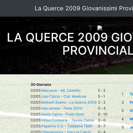
La Querce 2009 Giovanissimi Provi
LA QUERCE 2009 GIO
PROVINCIAL
30 Giornata
02/05
Mezzana
-
Atl. Castello
5
-
2
1
T
02/05
Jolo Calcio
-
Coll. Medicee
5
-
1
02/05
Maliseti Seano
-
La Querce 2009
2
-
2
2
P
02/05
Galcianese
-
Pieta 2004
0
-
4
3
V
02/05
Sesto Calcio
-
Prato Nord
0
-
10
4
M
02/05
Virtus Comeana
-
Tavola Calcio
3
-
0
02/05
Paperino S.G.
-
Tobbiana 1949
0
-
7
5
Jo
02/05
Chiesanuova
-
Viaccia Calcio
0
-
4