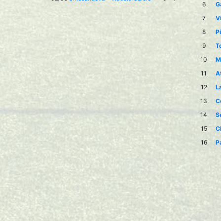
6
G
7
V
8
P
9
T
10
M
11
At
12
L
13
C
14
S
15
C
16
P