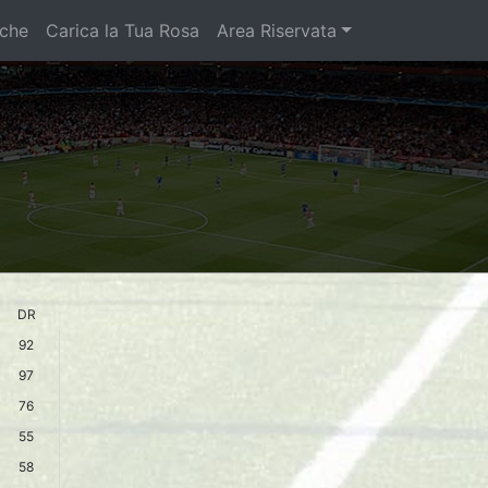
iche
Carica la Tua Rosa
Area Riservata
DR
92
97
76
55
58