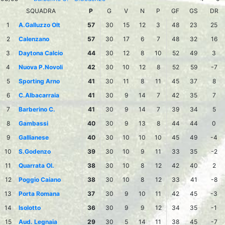
SQUADRA
P
G
V
N
P
GF
GS
DR
1
A.Galluzzo Olt
57
30
15
12
3
48
23
25
2
Calenzano
57
30
17
6
7
48
32
16
3
Daytona Calcio
44
30
12
8
10
52
49
3
4
Nuova P.Novoli
42
30
10
12
8
52
59
-7
5
Sporting Arno
41
30
11
8
11
45
37
8
6
C.Albacarraia
41
30
9
14
7
42
35
7
7
Barberino C.
41
30
9
14
7
39
34
5
8
Gambassi
40
30
9
13
8
44
44
0
9
Gallianese
40
30
10
10
10
45
49
-4
10
S.Godenzo
39
30
10
9
11
33
35
-2
11
Quarrata Ol.
38
30
10
8
12
42
40
2
12
Poggio Caiano
38
30
10
8
12
33
41
-8
13
Porta Romana
37
30
9
10
11
42
45
-3
14
Isolotto
36
30
9
9
12
34
35
-1
15
Aud. Legnaia
29
30
5
14
11
38
45
-7