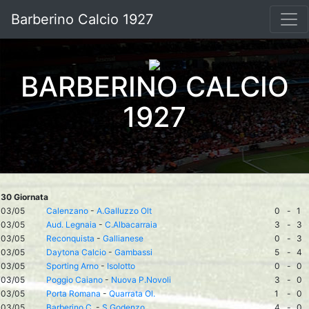
Barberino Calcio 1927
BARBERINO CALCIO
1927
30 Giornata
03/05
Calenzano
-
A.Galluzzo Olt
0
-
1
03/05
Aud. Legnaia
-
C.Albacarraia
3
-
3
03/05
Reconquista
-
Gallianese
0
-
3
03/05
Daytona Calcio
-
Gambassi
5
-
4
03/05
Sporting Arno
-
Isolotto
0
-
0
03/05
Poggio Caiano
-
Nuova P.Novoli
3
-
0
03/05
Porta Romana
-
Quarrata Ol.
1
-
0
03/05
Barberino C.
-
S.Godenzo
4
-
0