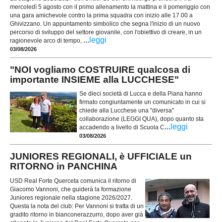
mercoledì 5 agosto con il primo allenamento la mattina e il pomeriggio con
una gara amichevole contro la prima squadra con inizio alle 17.00 a
Ghivizzano. Un appuntamento simbolico che segna l'inizio di un nuovo
percorso di sviluppo del settore giovanile, con l'obiettivo di creare, in un
...
leggi
ragionevole arco di tempo,
03/08/2026
"NOI vogliamo COSTRUIRE qualcosa di
importante INSIEME alla LUCCHESE"
Se dieci società di Lucca e della Piana hanno
firmato congiuntamente un comunicato in cui si
chiede alla Lucchese una "diversa"
collaborazione (LEGGI QUA), dopo quanto sta
...
leggi
accadendo a livello di Scuola C
03/08/2026
JUNIORES REGIONALI, è UFFICIALE un
RITORNO in PANCHINA
USD Real Forte Querceta comunica il ritorno di
Giacomo Vannoni, che guiderà la formazione
Juniores regionale nella stagione 2026/2027.
Questa la nota del club: Per Vannoni si tratta di un
gradito ritorno in bianconerazzurro, dopo aver già