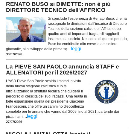
RENATO BUSO si DIMETTE: non è più
DIRETTORE TECNICO dell'AFFRICO
Si conclude l’esperienza di Renato Buso, che ha
rassegnato le dimissioni dall’incarico di Direttore
Tecnico della sezione calcio dell’Affrico dopo
quattro anni di importanti traguardi raggiunti
insieme alla società. Nel corso di questo periodo,
Buso ha contribuito alla crescita del settore
...
leggi
giovanile, allo sviluppo della prima sq
30/07/2026
La PIEVE SAN PAOLO annuncia STAFF e
ALLENATORI per il 2026/2027
L'ASD Pieve San Paolo scalda i motori in vista
della nuova stagione calcistica e lo fa
ufficializzando la struttura tecnica che guiderà il
percorso di crescita dei suoi ragazzi. Una realtà in
forte espansione quella del presidente Giacomo
Francesconi, che offre un cammino d'eccellenza
completo per le annate che vanno dal 2009 fino al 2021, partendo dai
...
leggi
piccoli ami
27/07/2026