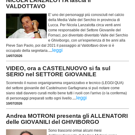
NICOLA LANZALOTTA lascia il
VALDOTTAVO
E' uno dei personaggi più conosciuti nel calcio
della Media Valle del Serchio in provincia di
Lucca. Per Nicola Lanzalotta circa venti anni
come responsabile del Settore Giovanile del
Fornaci, poi diventato diventato Valle del Serchio
e Ghiviborgo, con un'esperienza di tre anni alla
Pieve San Paolo, poi dal 2021 il passaggio al Valdottavo dove si è
...
leggi
occupato della segretaria.
14/07/2026
VIDEO, ora a CASTELNUOVO si fa sul
SERIO nel SETTORE GIOVANILE
Scorrendo il nuovo organigramma organizzativo e tecnico (LEGGI QUA)
del settore giovanile del Castelnuovo Garfagnana si può notare come
siano stati davvero curati molto bene tutti i ruoli con l'arrivo (o la conferma)
...
leggi
di personaggi preparati sotto ogni livello.
10/07/2026
Andrea MOTRONI presenta gli ALLENATORI
delle GIOVANILI del GHIVIBORGO
Sono trascorsi ormai alcuni mesi