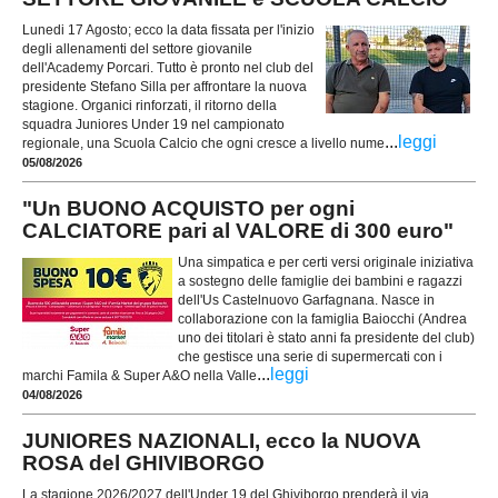
Lunedi 17 Agosto; ecco la data fissata per l'inizio
degli allenamenti del settore giovanile
dell'Academy Porcari. Tutto è pronto nel club del
presidente Stefano Silla per affrontare la nuova
stagione. Organici rinforzati, il ritorno della
squadra Juniores Under 19 nel campionato
...
leggi
regionale, una Scuola Calcio che ogni cresce a livello nume
05/08/2026
"Un BUONO ACQUISTO per ogni
CALCIATORE pari al VALORE di 300 euro"
Una simpatica e per certi versi originale iniziativa
a sostegno delle famiglie dei bambini e ragazzi
dell'Us Castelnuovo Garfagnana. Nasce in
collaborazione con la famiglia Baiocchi (Andrea
uno dei titolari è stato anni fa presidente del club)
che gestisce una serie di supermercati con i
...
leggi
marchi Famila & Super A&O nella Valle
04/08/2026
JUNIORES NAZIONALI, ecco la NUOVA
ROSA del GHIVIBORGO
La stagione 2026/2027 dell'Under 19 del Ghiviborgo prenderà il via