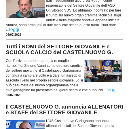
dall’insediamento di Andrea Motroni come
responsabile del Settore Giovanile dell’ASD
Ghiviborgo VDS. Lo abbiamo incontrato per fare
il punto sul nuovo organigramma tecnico e sugli
obiettivi della stagione sportiva appena iniziata.
Andrea, sono ormai più di due mesi che ricopri questo ruolo. Puoi darci
...
leggi
08/07/2026
Tutti i NOMI del SETTORE GIOVANILE e
SCUOLA CALCIO del CASTELNUOVO G.
Con l'arrivo proprio un anno fa (o meglio il
ritorno...) di Simone Vanni come direttore sportivo
del settore giovanile, il Castelnuovo Garfagnana
continua a cambiare volto e a darsi un assetto di
assoluto livello nel proprio settore giovanile. Lo si
può desumere dal nuovo organigramma che il
...
leggi
club garfagnino ha presentato nei giorni scorsi e che pubblichi
07/07/2026
Il CASTELNUOVO G. annuncia ALLENATORI
e STAFF del SETTORE GIOVANILE
L'US Castelnuovo Garfagnana annuncia
allenatori e staff del Settore Giovanile per la