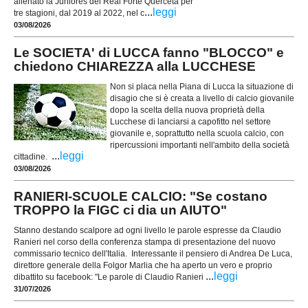
allenato la Juniores del Real Forte Querceta per
...
leggi
tre stagioni, dal 2019 al 2022, nel c
03/08/2026
Le SOCIETA' di LUCCA fanno "BLOCCO" e
chiedono CHIAREZZA alla LUCCHESE
Non si placa nella Piana di Lucca la situazione di
disagio che si è creata a livello di calcio giovanile
dopo la scelta della nuova proprietà della
Lucchese di lanciarsi a capofitto nel settore
giovanile e, soprattutto nella scuola calcio, con
ripercussioni importanti nell'ambito della società
...
leggi
cittadine.
03/08/2026
RANIERI-SCUOLE CALCIO: "Se costano
TROPPO la FIGC ci dia un AIUTO"
Stanno destando scalpore ad ogni livello le parole espresse da Claudio
Ranieri nel corso della conferenza stampa di presentazione del nuovo
commissario tecnico dell'Italia. Interessante il pensiero di Andrea De Luca,
direttore generale della Folgor Marlia che ha aperto un vero e proprio
...
leggi
dibattito su facebook: "Le parole di Claudio Ranieri
31/07/2026