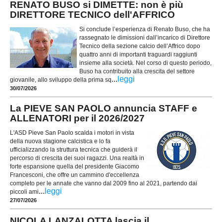
RENATO BUSO si DIMETTE: non è più
DIRETTORE TECNICO dell'AFFRICO
Si conclude l’esperienza di Renato Buso, che ha
rassegnato le dimissioni dall’incarico di Direttore
Tecnico della sezione calcio dell’Affrico dopo
quattro anni di importanti traguardi raggiunti
insieme alla società. Nel corso di questo periodo,
Buso ha contribuito alla crescita del settore
...
leggi
giovanile, allo sviluppo della prima sq
30/07/2026
La PIEVE SAN PAOLO annuncia STAFF e
ALLENATORI per il 2026/2027
L'ASD Pieve San Paolo scalda i motori in vista
della nuova stagione calcistica e lo fa
ufficializzando la struttura tecnica che guiderà il
percorso di crescita dei suoi ragazzi. Una realtà in
forte espansione quella del presidente Giacomo
Francesconi, che offre un cammino d'eccellenza
completo per le annate che vanno dal 2009 fino al 2021, partendo dai
...
leggi
piccoli ami
27/07/2026
NICOLA LANZALOTTA lascia il