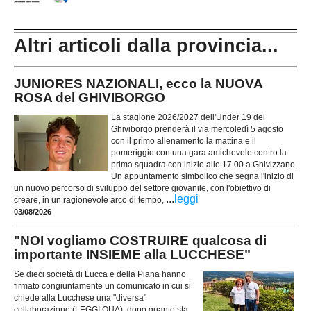
Altri articoli dalla provincia...
JUNIORES NAZIONALI, ecco la NUOVA
ROSA del GHIVIBORGO
La stagione 2026/2027 dell'Under 19 del
Ghiviborgo prenderà il via mercoledì 5 agosto
con il primo allenamento la mattina e il
pomeriggio con una gara amichevole contro la
prima squadra con inizio alle 17.00 a Ghivizzano.
Un appuntamento simbolico che segna l'inizio di
un nuovo percorso di sviluppo del settore giovanile, con l'obiettivo di
...
leggi
creare, in un ragionevole arco di tempo,
03/08/2026
"NOI vogliamo COSTRUIRE qualcosa di
importante INSIEME alla LUCCHESE"
Se dieci società di Lucca e della Piana hanno
firmato congiuntamente un comunicato in cui si
chiede alla Lucchese una "diversa"
collaborazione (LEGGI QUA), dopo quanto sta