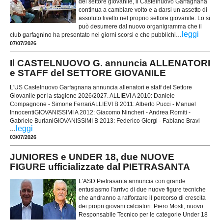
del settore giovanile, il Castelnuovo Garfagnana
continua a cambiare volto e a darsi un assetto di
assoluto livello nel proprio settore giovanile. Lo si
può desumere dal nuovo organigramma che il
...
leggi
club garfagnino ha presentato nei giorni scorsi e che pubblichi
07/07/2026
Il CASTELNUOVO G. annuncia ALLENATORI
e STAFF del SETTORE GIOVANILE
L'US Castelnuovo Garfagnana annuncia allenatori e staff del Settore
Giovanile per la stagione 2026/2027. ALLIEVI A 2010: Daniele
Compagnone - Simone FerrariALLIEVI B 2011: Alberto Pucci - Manuel
InnocentiGIOVANISSIMI A 2012: Giacomo Nincheri - Andrea Romiti -
Gabriele BurianiGIOVANISSIMI B 2013: Federico Giorgi - Fabiano Bravi
...
leggi
03/07/2026
JUNIORES e UNDER 18, due NUOVE
FIGURE ufficializzate dal PIETRASANTA
L'ASD Pietrasanta annuncia con grande
entusiasmo l'arrivo di due nuove figure tecniche
che andranno a rafforzare il percorso di crescita
dei propri giovani calciatori: Piero Mosti, nuovo
Responsabile Tecnico per le categorie Under 18