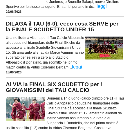
e Juniores, e Brunello Salarpi, nuovo Direttore
...
leggi
Sportivo per le stesse categorie. Entrambi portano in do
29/06/2026
DILAGA il TAU (6-0), ecco cosa SERVE per
la FINALE SCUDETTO UNDER 15
Una nettissima vittoria per il Tau Calcio Altopascio
al debutto nel triangolare delle Final Six che dà
accesso alla finale Scudetto Giovanissimi Under
15. Gli amaranto allenati da Marco Vannini hanno
superato per sei reti a zero allo Stadio di
Altopascio il Donatello, già sconfitto nel primo
...
leggi
match contro la Virtus Ciserano Bergam
15/06/2026
Al VIA la FINAL SIX SCUDETTO per i
GIOVANISSIMI del TAU CALCIO
Domenica 14 giugno (calcio d'inizio ore 11) il Tau
Calcio Altopascio debutta nel triangolare delle
Final Six che dà accesso alla finale Scudetto
Giovanissimi Under 15. Gli amaranto allenati da
Marco Vannini ospiteranno allo Stadio di
Altopascio il Donatello, che nel primo match è
uscito sconfitto (1-3) contro la Virtus Ciserano Bergamo. Cosa deve