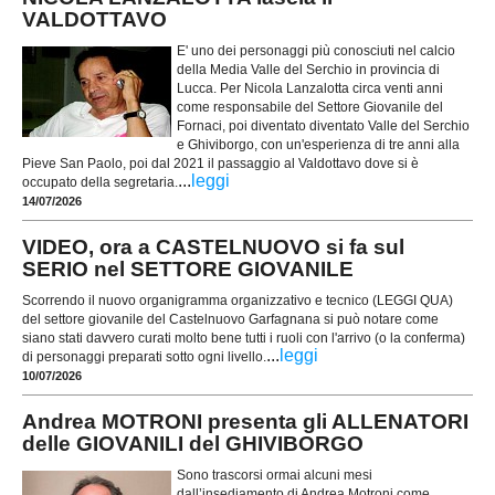
VALDOTTAVO
E' uno dei personaggi più conosciuti nel calcio
della Media Valle del Serchio in provincia di
Lucca. Per Nicola Lanzalotta circa venti anni
come responsabile del Settore Giovanile del
Fornaci, poi diventato diventato Valle del Serchio
e Ghiviborgo, con un'esperienza di tre anni alla
Pieve San Paolo, poi dal 2021 il passaggio al Valdottavo dove si è
...
leggi
occupato della segretaria.
14/07/2026
VIDEO, ora a CASTELNUOVO si fa sul
SERIO nel SETTORE GIOVANILE
Scorrendo il nuovo organigramma organizzativo e tecnico (LEGGI QUA)
del settore giovanile del Castelnuovo Garfagnana si può notare come
siano stati davvero curati molto bene tutti i ruoli con l'arrivo (o la conferma)
...
leggi
di personaggi preparati sotto ogni livello.
10/07/2026
Andrea MOTRONI presenta gli ALLENATORI
delle GIOVANILI del GHIVIBORGO
Sono trascorsi ormai alcuni mesi
dall’insediamento di Andrea Motroni come