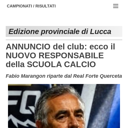
AREZZO
NOTIZIE:
CAMPIONATI / RISULTATI
FIRENZE
Societa' professionistiche
Campionati :
GROSSETO
Le iniziative di TOSCANA GOL
Edizione provinciale di Lucca
NAZIONALI
LIVORNO
Beach soccer
REGIONALI
ANNUNCIO del club: ecco il
LUCCA
Rappresentative regionali e provinciali
NUOVO RESPONSABILE
della SCUOLA CALCIO
MASSA CARRARA
FIGC Toscana
PISA
Calcio femminile
Fabio Marangon riparte dal Real Forte Querceta
PISTOIA
Calcio a 5
PRATO
Societa' piu'
SIENA
Amatori AICS Lucca
Carica la tua Rosa