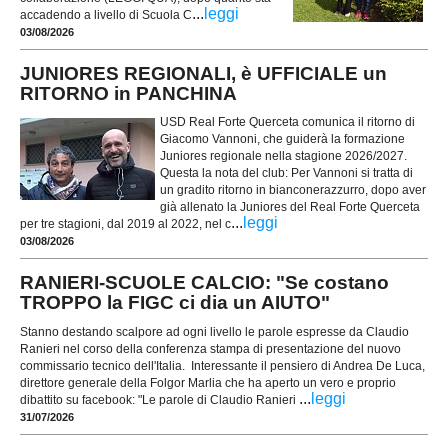
...
leggi
accadendo a livello di Scuola C
03/08/2026
JUNIORES REGIONALI, è UFFICIALE un
RITORNO in PANCHINA
USD Real Forte Querceta comunica il ritorno di
Giacomo Vannoni, che guiderà la formazione
Juniores regionale nella stagione 2026/2027.
Questa la nota del club: Per Vannoni si tratta di
un gradito ritorno in bianconerazzurro, dopo aver
già allenato la Juniores del Real Forte Querceta
...
leggi
per tre stagioni, dal 2019 al 2022, nel c
03/08/2026
RANIERI-SCUOLE CALCIO: "Se costano
TROPPO la FIGC ci dia un AIUTO"
Stanno destando scalpore ad ogni livello le parole espresse da Claudio
Ranieri nel corso della conferenza stampa di presentazione del nuovo
commissario tecnico dell'Italia. Interessante il pensiero di Andrea De Luca,
direttore generale della Folgor Marlia che ha aperto un vero e proprio
...
leggi
dibattito su facebook: "Le parole di Claudio Ranieri
31/07/2026