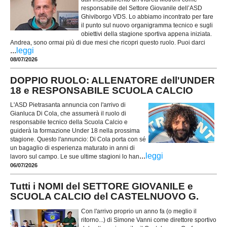
responsabile del Settore Giovanile dell’ASD
Ghiviborgo VDS. Lo abbiamo incontrato per fare
il punto sul nuovo organigramma tecnico e sugli
obiettivi della stagione sportiva appena iniziata.
Andrea, sono ormai più di due mesi che ricopri questo ruolo. Puoi darci
...
leggi
08/07/2026
DOPPIO RUOLO: ALLENATORE dell'UNDER
18 e RESPONSABILE SCUOLA CALCIO
L'ASD Pietrasanta annuncia con l'arrivo di
Gianluca Di Cola, che assumerà il ruolo di
responsabile tecnico della Scuola Calcio e
guiderà la formazione Under 18 nella prossima
stagione. Questo l'annuncio: Di Cola porta con sé
un bagaglio di esperienza maturato in anni di
...
leggi
lavoro sul campo. Le sue ultime stagioni lo han
06/07/2026
Tutti i NOMI del SETTORE GIOVANILE e
SCUOLA CALCIO del CASTELNUOVO G.
Con l'arrivo proprio un anno fa (o meglio il
ritorno...) di Simone Vanni come direttore sportivo