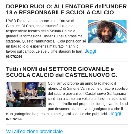
DOPPIO RUOLO: ALLENATORE dell'UNDER
18 e RESPONSABILE SCUOLA CALCIO
L'ASD Pietrasanta annuncia con l'arrivo di
Gianluca Di Cola, che assumerà il ruolo di
responsabile tecnico della Scuola Calcio e
guiderà la formazione Under 18 nella prossima
stagione. Questo l'annuncio: Di Cola porta con sé
un bagaglio di esperienza maturato in anni di
...
leggi
lavoro sul campo. Le sue ultime stagioni lo han
06/07/2026
Tutti i NOMI del SETTORE GIOVANILE e
SCUOLA CALCIO del CASTELNUOVO G.
Con l'arrivo proprio un anno fa (o meglio il
ritorno...) di Simone Vanni come direttore sportivo
del settore giovanile, il Castelnuovo Garfagnana
continua a cambiare volto e a darsi un assetto di
assoluto livello nel proprio settore giovanile. Lo si
può desumere dal nuovo organigramma che il
...
leggi
club garfagnino ha presentato nei giorni scorsi e che pubblichi
07/07/2026
Vai all'edizione provinciale