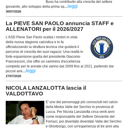
Buso ha contribuito alla crescita del settore
...
leggi
giovanile, allo sviluppo della prima sq
30/07/2026
La PIEVE SAN PAOLO annuncia STAFF e
ALLENATORI per il 2026/2027
L'ASD Pieve San Paolo scalda i motori in vista
della nuova stagione calcistica e lo fa
ufficializzando la struttura tecnica che guiderà il
percorso di crescita dei suoi ragazzi. Una realtà in
forte espansione quella del presidente Giacomo
Francesconi, che offre un cammino d'eccellenza
completo per le annate che vanno dal 2009 fino al 2021, partendo dai
...
leggi
piccoli ami
27/07/2026
NICOLA LANZALOTTA lascia il
VALDOTTAVO
E' uno dei personaggi più conosciuti nel calcio
della Media Valle del Serchio in provincia di
Lucca. Per Nicola Lanzalotta circa venti anni
come responsabile del Settore Giovanile del
Fornaci, poi diventato diventato Valle del Serchio
e Ghiviborgo, con un'esperienza di tre anni alla