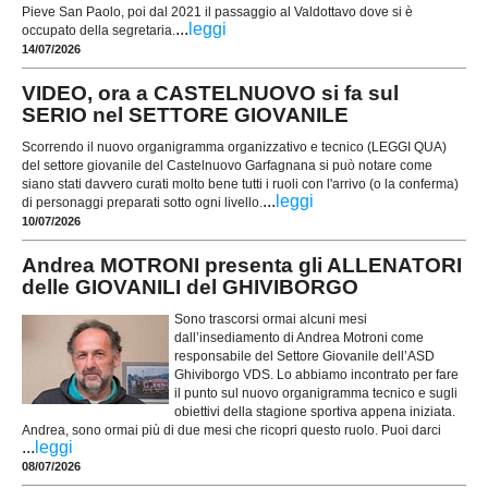
Pieve San Paolo, poi dal 2021 il passaggio al Valdottavo dove si è
...
leggi
occupato della segretaria.
14/07/2026
VIDEO, ora a CASTELNUOVO si fa sul
SERIO nel SETTORE GIOVANILE
Scorrendo il nuovo organigramma organizzativo e tecnico (LEGGI QUA)
del settore giovanile del Castelnuovo Garfagnana si può notare come
siano stati davvero curati molto bene tutti i ruoli con l'arrivo (o la conferma)
...
leggi
di personaggi preparati sotto ogni livello.
10/07/2026
Andrea MOTRONI presenta gli ALLENATORI
delle GIOVANILI del GHIVIBORGO
Sono trascorsi ormai alcuni mesi
dall’insediamento di Andrea Motroni come
responsabile del Settore Giovanile dell’ASD
Ghiviborgo VDS. Lo abbiamo incontrato per fare
il punto sul nuovo organigramma tecnico e sugli
obiettivi della stagione sportiva appena iniziata.
Andrea, sono ormai più di due mesi che ricopri questo ruolo. Puoi darci
...
leggi
08/07/2026