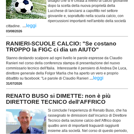
disagio che si è creata a livello di calcio giovanile
dopo la scelta della nuova proprietà della
Lucchese di lanciarsi a capofitto nel settore
giovanile e, soprattutto nella scuola calcio, con
ripercussioni importanti nell'ambito della società
...
leggi
cittadine.
03/08/2026
RANIERI-SCUOLE CALCIO: "Se costano
TROPPO la FIGC ci dia un AIUTO"
Stanno destando scalpore ad ogni livello le parole espresse da Claudio
Ranieri nel corso della conferenza stampa di presentazione del nuovo
commissario tecnico dell'Italia. Interessante il pensiero di Andrea De Luca,
direttore generale della Folgor Marlia che ha aperto un vero e proprio
...
leggi
dibattito su facebook: "Le parole di Claudio Ranieri
31/07/2026
RENATO BUSO si DIMETTE: non è più
DIRETTORE TECNICO dell'AFFRICO
Si conclude l’esperienza di Renato Buso, che ha
rassegnato le dimissioni dall’incarico di Direttore
Tecnico della sezione calcio dell’Affrico dopo
quattro anni di importanti traguardi raggiunti
insieme alla società. Nel corso di questo periodo,