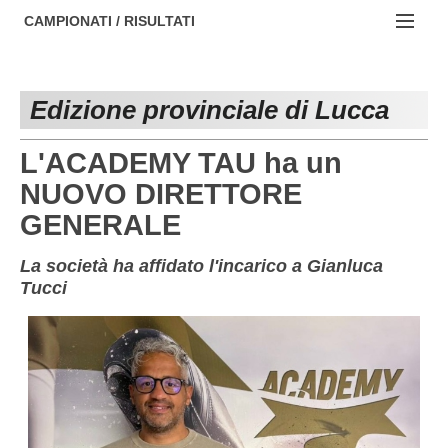
AREZZO
NOTIZIE:
CAMPIONATI / RISULTATI
FIRENZE
Societa' professionistiche
Campionati :
GROSSETO
Le iniziative di TOSCANA GOL
Edizione provinciale di Lucca
NAZIONALI
LIVORNO
Beach soccer
REGIONALI
L'ACADEMY TAU ha un
LUCCA
Rappresentative regionali e provinciali
NUOVO DIRETTORE
GENERALE
MASSA CARRARA
FIGC Toscana
PISA
Calcio femminile
La società ha affidato l'incarico a Gianluca
Tucci
PISTOIA
Calcio a 5
PRATO
Societa' piu'
SIENA
Amatori AICS Lucca
Carica la tua Rosa