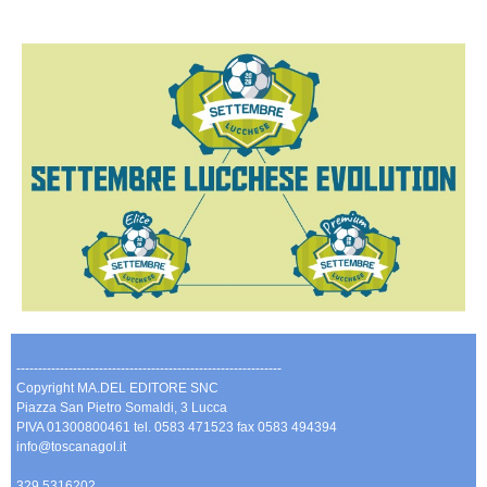
-------------------------------------------------------------
Copyright MA.DEL EDITORE SNC
Piazza San Pietro Somaldi, 3 Lucca
PIVA 01300800461 tel. 0583 471523 fax 0583 494394
info@toscanagol.it
329 5316202