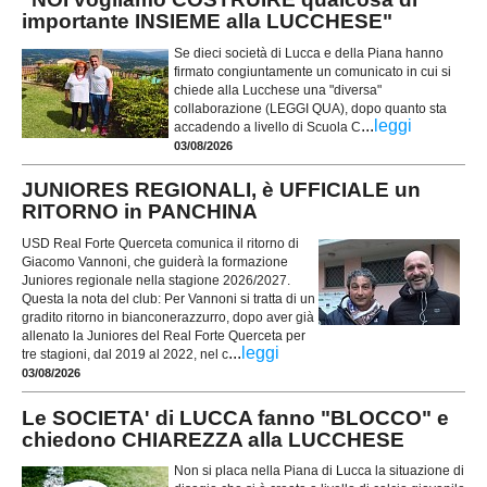
importante INSIEME alla LUCCHESE"
Se dieci società di Lucca e della Piana hanno
firmato congiuntamente un comunicato in cui si
chiede alla Lucchese una "diversa"
collaborazione (LEGGI QUA), dopo quanto sta
...
leggi
accadendo a livello di Scuola C
03/08/2026
JUNIORES REGIONALI, è UFFICIALE un
RITORNO in PANCHINA
USD Real Forte Querceta comunica il ritorno di
Giacomo Vannoni, che guiderà la formazione
Juniores regionale nella stagione 2026/2027.
Questa la nota del club: Per Vannoni si tratta di un
gradito ritorno in bianconerazzurro, dopo aver già
allenato la Juniores del Real Forte Querceta per
...
leggi
tre stagioni, dal 2019 al 2022, nel c
03/08/2026
Le SOCIETA' di LUCCA fanno "BLOCCO" e
chiedono CHIAREZZA alla LUCCHESE
Non si placa nella Piana di Lucca la situazione di