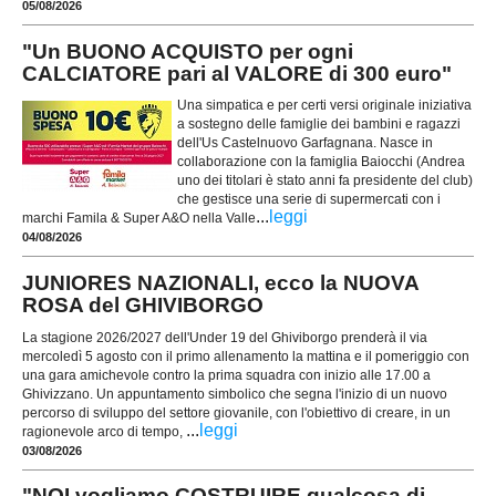
05/08/2026
"Un BUONO ACQUISTO per ogni
CALCIATORE pari al VALORE di 300 euro"
Una simpatica e per certi versi originale iniziativa
a sostegno delle famiglie dei bambini e ragazzi
dell'Us Castelnuovo Garfagnana. Nasce in
collaborazione con la famiglia Baiocchi (Andrea
uno dei titolari è stato anni fa presidente del club)
che gestisce una serie di supermercati con i
...
leggi
marchi Famila & Super A&O nella Valle
04/08/2026
JUNIORES NAZIONALI, ecco la NUOVA
ROSA del GHIVIBORGO
La stagione 2026/2027 dell'Under 19 del Ghiviborgo prenderà il via
mercoledì 5 agosto con il primo allenamento la mattina e il pomeriggio con
una gara amichevole contro la prima squadra con inizio alle 17.00 a
Ghivizzano. Un appuntamento simbolico che segna l'inizio di un nuovo
percorso di sviluppo del settore giovanile, con l'obiettivo di creare, in un
...
leggi
ragionevole arco di tempo,
03/08/2026
"NOI vogliamo COSTRUIRE qualcosa di