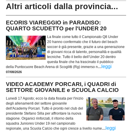
Altri articoli dalla provincia...
ECORIS VIAREGGIO in PARADISO:
QUARTO SCUDETTO per l'UNDER 20
La finale come tutto il Campionato Q8 Under
20 hanno confermato che il futuro del beach
soccer è già presente, grazie a una generazione
di giovani ricca di talento, personalità e qualità
tecniche. Tutto il bello dell’Under 20 dentro
questa finale che ha trascinato il pubblico
...
leggi
della Puntocuore Beach Arena di Scoglitti (Rg) immerso n
07/08/2026
VIDEO ACADEMY PORCARI, i QUADRI di
SETTORE GIOVANILE e SCUOLA CALCIO
Lunedi 17 Agosto; ecco la data fissata per l'inizio
degli allenamenti del settore giovanile
dell'Academy Porcari. Tutto è pronto nel club del
presidente Stefano Silla per affrontare la nuova
stagione. Organici rinforzati, il ritorno della
squadra Juniores Under 19 nel campionato
...
leggi
regionale, una Scuola Calcio che ogni cresce a livello nume