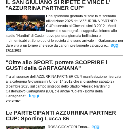
IL SAN GIULIANO SI RIPETE E VINCE L'
"AZZURRINA PARTNER CUP"
Una splendida giornata di sole fa fa scenario
all'edizione 2025 dell'AZZURRINA PARTNER
CUP riservata ai Giovanissimi B 2012.. Monti
innevati e scenografia suggestiva intorno allo
stadio "Nardini" di Castelnuovo per una giornata bellissima e
indimenticabile. Sono dodici le società che sono arrivate in Garfagnana per
...
leggi
dare vita a un torneo che esce da canoni prettamente calcistici e
27/12/2025
"Oltre allo SPORT, potrete SCOPRIRE i
GUSTI della GARFAGNANA"
Tra gli sponsor dell’AZZURRINA PARTNER CUP, manifestazione riservata
alla categoria Giovanissimi Under 14 2012 che si disputerà sabato 27
dicembre 2025 sul campo sintetico dello Stadio “Alessio Nardini” di
Castelnuovo Garfagnana (LU), c’è anche “Coletti - Bontà della
...
leggi
Garfagnana”
23/12/2025
Le PARTECIPANTI AZZURRINA PARTNER
CUP: Sporting Lucca 86
...
leggi
ROSA GIOCATORI Eman