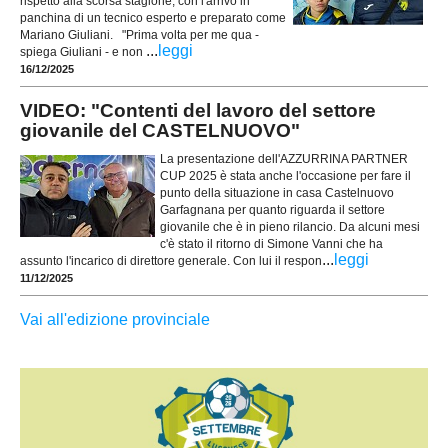
rispetto alla scorsa stagione, con l'arrivo in
panchina di un tecnico esperto e preparato come
Mariano Giuliani. "Prima volta per me qua -
...
leggi
spiega Giuliani - e non
16/12/2025
VIDEO: "Contenti del lavoro del settore
giovanile del CASTELNUOVO"
La presentazione dell'AZZURRINA PARTNER
CUP 2025 è stata anche l'occasione per fare il
punto della situazione in casa Castelnuovo
Garfagnana per quanto riguarda il settore
giovanile che è in pieno rilancio. Da alcuni mesi
c'è stato il ritorno di Simone Vanni che ha
...
leggi
assunto l'incarico di direttore generale. Con lui il respon
11/12/2025
Vai all'edizione provinciale