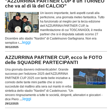
"AZZURRINA PARTNER CUP è un TORNEO
che va al di là del CALCIO"
Un lavoro importante, tanti aspetti curati alla
perfezione, una giornata meteo fantastica. Tutto
ha funzionato al meglio per la terza edizione
dell’AZZURRINA PARTNER CUP, la
manifestazione di cui TOSCANAGOL è media
partner che si è disputata sabato scorso 27
Dicembre allo stadio "Nardini" di Castelnuovo Garfagnana. Non era
...
leggi
semplice r
30/12/2025
AZZURRINA PARTNER CUP, ecco le FOTO
delle SQUADRE PARTECIPANTI
Una giornata davvero indimenticabile!. Grande
successo per l'edizione 2025 dell'AZZURRINA
PARTNER CUP 2025 con tante belle iniziative a
corredo delle tante mini partite che si sono
succedute dal mattino alla sera sul manto in erba
sintetica dello stadio "NardinI" di Castelnuovo. "Un
sincero ringraziamento a tutte le società, dirigenti, allenatori e giocatori -
...
leggi
dice Piero
29/12/2025