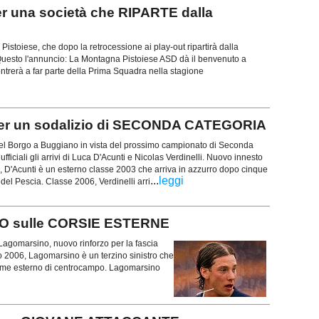
 una società che RIPARTE dalla
istoiese, che dopo la retrocessione ai play-out ripartirà dalla
uesto l'annuncio: La Montagna Pistoiese ASD dà il benvenuto a
ntrerà a far parte della Prima Squadra nella stagione
er un sodalizio di SECONDA CATEGORIA
el Borgo a Buggiano in vista del prossimo campionato di Seconda
 ufficiali gli arrivi di Luca D'Acunti e Nicolas Verdinelli. Nuovo innesto
vo, D'Acunti è un esterno classe 2003 che arriva in azzurro dopo cinque
...
leggi
 del Pescia. Classe 2006, Verdinelli arri
ZO sulle CORSIE ESTERNE
 Lagomarsino, nuovo rinforzo per la fascia
o 2006, Lagomarsino è un terzino sinistro che
ome esterno di centrocampo. Lagomarsino