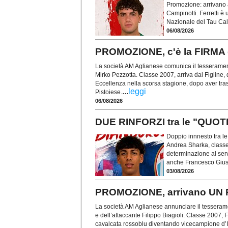
Promozione: arrivano a
Campinotti. Ferretti è
Nazionale del Tau Calc
06/08/2026
PROMOZIONE, c'è la FIRM
La società AM Aglianese comunica il tesseramen
Mirko Pezzotta. Classe 2007, arriva dal Figline,
Eccellenza nella scorsa stagione, dopo aver tras
...
leggi
Pistoiese.
06/08/2026
DUE RINFORZI tra le "QUOT
Doppio innnesto tra le
Andrea Sharka, classe 
determinazione al serv
anche Francesco Giust
03/08/2026
PROMOZIONE, arrivano UN
La società AM Aglianese annunciare il tesserame
e dell’attaccante Filippo Biagioli. Classe 2007, F
cavalcata rossoblu diventando vicecampione d’It