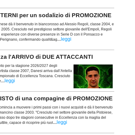
TERNI per un sodalizio di PROMOZIONE
se dà il benvenuto in biancorosso ad Alessio Regoli, classe 2004, e
2005. Cresciuto nel prestigioso settore giovanile dell'Empoli, Regoli
i esperienze con diverse presenze in Serie D con il Ponsacco e
...
leggi
al Perignano, confermando qualit&ag
izza l'ARRIVO di DUE ATTACCANTI
to per la stagione 2026/2027 degli
tista classe 2007, Danesi arriva dall’Antella
campionato di Eccellenza Toscana. Cresciuto
...
leggi
r
CQUISTO di una compagine di PROMOZIONE
mincia a muovere i primi passi con i nuovi acquisti e dà il benvenuto
 mancino classe 2003. "Cresciuto nel settore giovanile della Pistoiese,
osso dopo tre stagioni consecutive in Eccellenza con la maglia del
...
leggi
ttile, capace di ricoprire più ruol