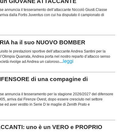
e un GIOVANE ATTACCANTE
se annuncia il tesseramento dell’attaccante Niccolò Giusti.Classe
rriva dalla Fortis Juventus con cui ha disputato il campionato di
ORIA ha il suo NUOVO BOMBER
to le prestazioni sportive dell’attaccante Andrea Santini per la
’Olimpia Quarrata, Andrea porta nel nostro reparto d’attacco senso
...
leggi
ocietà rivolge ad Andrea un caloroso
DIFENSORE di una compagine di
se annuncia il tesseramento per la stagione 2026/2027 del difensore
005, arriva dal Firenze Ovest, dopo essere cresciuto nel settore
se ed aver vestito in Serie D le maglie di Zenith Prato e
TACCANTI: uno è un VERO e PROPRIO