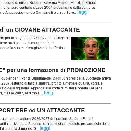
lla corte di mister Roberto Falivena Andrea Ferretti e Filippo
 un difensore centrale classe 2007 proveniente dalla Juniores
...
leggi
io Altopascio, mentre Campinotti è un portiere
A di un GIOVANE ATTACCANTE
to per la stagione 2026/2027 dell’attaccante
 dove ha disputato il campionato di
corso la sua carriera giovanile tra Prato e
E" per una formazione di PROMOZIONE
 !quote" per il Ponte Buggianese. Dagli Juniores della Lucchese arriva
2007, esterno di fascia sinistra, pronto a mettere qualità, corsa e
izio della squadra. Approda alla corte di mister Roberto Falivena
...
leggi
i, classe 2007, esterno al
 PORTIERE ed UN ATTACCANTE
nto per la stagione 2026/2027 del portiere Stefano Fantini
antini arriva dalla Sestese, con cui è stato assoluto protagonista della
...
leggi
alia con la Juniores. G