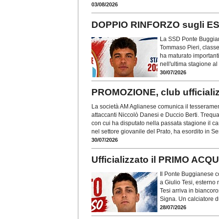
03/08/2026
DOPPIO RINFORZO sugli ES
La SSD Ponte Buggiane
Tommaso Pieri, classe 
ha maturato important
nell'ultima stagione 
30/07/2026
PROMOZIONE, club ufficial
La società AM Aglianese comunica il tesseramen
attaccanti Niccolò Danesi e Duccio Berti. Trequar
con cui ha disputato nella passata stagione il 
nel settore giovanile del Prato, ha esordito in Se
30/07/2026
Ufficializzato il PRIMO A
Il Ponte Buggianese co
a Giulio Tesi, esterno
Tesi arriva in biancor
Signa. Un calciatore du
28/07/2026