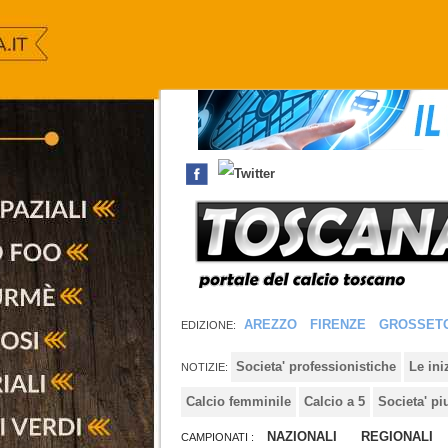
AREZZO
FIRENZE
GROSSET
EDIZIONE:
Societa' professionistiche
Le in
NOTIZIE:
Calcio femminile
Calcio a 5
Societa' pi
NAZIONALI
REGIONALI
CAMPIONATI :