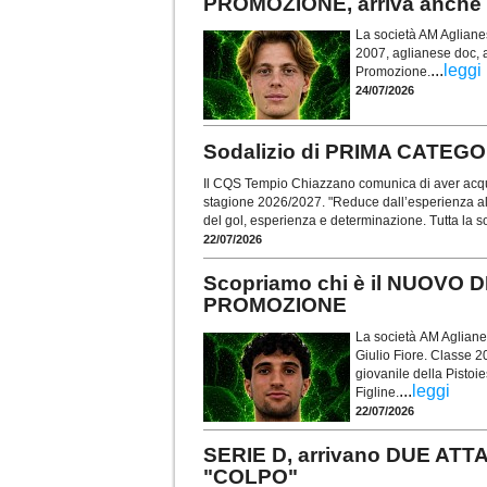
PROMOZIONE, arriva anch
La società AM Agliane
2007, aglianese doc, a
...
leggi
Promozione.
24/07/2026
Sodalizio di PRIMA CATEG
Il CQS Tempio Chiazzano comunica di aver acquisi
stagione 2026/2027. "Reduce dall’esperienza all
del gol, esperienza e determinazione. Tutta la s
22/07/2026
Scopriamo chi è il NUOVO 
PROMOZIONE
La società AM Agliane
Giulio Fiore. Classe 2
giovanile della Pistoie
...
leggi
Figline.
22/07/2026
SERIE D, arrivano DUE AT
"COLPO"