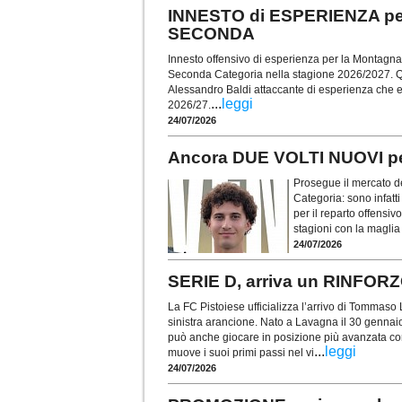
INNESTO di ESPERIENZA per
SECONDA
Innesto offensivo di esperienza per la Montagna P
Seconda Categoria nella stagione 2026/2027. Q
Alessandro Baldi attaccante di esperienza che e
...
leggi
2026/27.
24/07/2026
Ancora DUE VOLTI NUOVI p
Prosegue il mercato d
Categoria: sono infatti
per il reparto offensi
stagioni con la maglia
24/07/2026
SERIE D, arriva un RINFOR
La FC Pistoiese ufficializza l’arrivo di Tommaso
sinistra arancione. Nato a Lavagna il 30 gennai
può anche giocare in posizione più avanzata c
...
leggi
muove i suoi primi passi nel vi
24/07/2026