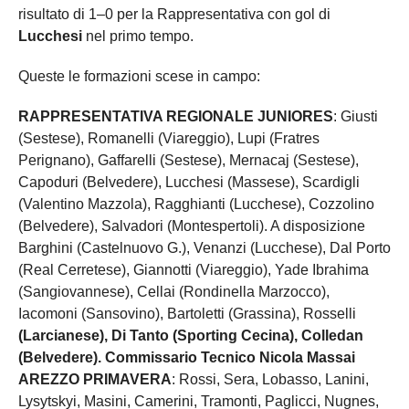
risultato di 1–0 per la Rappresentativa con gol di
Lucchesi
nel primo tempo.
Queste le formazioni scese in campo:
RAPPRESENTATIVA REGIONALE JUNIORES
: Giusti
(Sestese), Romanelli (Viareggio), Lupi (Fratres
Perignano), Gaffarelli (Sestese), Mernacaj (Sestese),
Capoduri (Belvedere), Lucchesi (Massese), Scardigli
(Valentino Mazzola), Ragghianti (Lucchese), Cozzolino
(Belvedere), Salvadori (Montespertoli). A disposizione
Barghini (Castelnuovo G.), Venanzi (Lucchese), Dal Porto
(Real Cerretese), Giannotti (Viareggio), Yade Ibrahima
(Sangiovannese), Cellai (Rondinella Marzocco),
Iacomoni (Sansovino), Bartoletti (Grassina), Rosselli
(Larcianese), Di Tanto (Sporting Cecina), Colledan
(Belvedere). Commissario Tecnico Nicola Massai
AREZZO PRIMAVERA
: Rossi, Sera, Lobasso, Lanini,
Lysytskyi, Masini, Camerini, Tramonti, Paglicci, Nugnes,