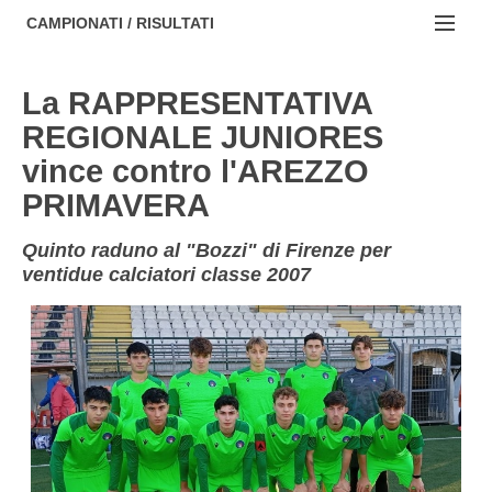
AREZZO
NOTIZIE:
CAMPIONATI / RISULTATI
FIRENZE
Societa' professionistiche
Campionati :
La RAPPRESENTATIVA
GROSSETO
Le iniziative di TOSCANA GOL
NAZIONALI
REGIONALE JUNIORES
LIVORNO
Beach soccer
vince contro l'AREZZO
REGIONALI
LUCCA
PRIMAVERA
Rappresentative regionali e provinciali
MASSA CARRARA
FIGC Toscana
Quinto raduno al "Bozzi" di Firenze per
ventidue calciatori classe 2007
PISA
Calcio femminile
PISTOIA
Calcio a 5
PRATO
Societa' piu'
SIENA
Amatori AICS Lucca
Carica la tua Rosa