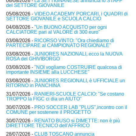
06/08/2026 -
La SETTIGNANESE annuncia lo STAFF
del SETTORE GIOVANILE
05/08/2026 -
VIDEO ACADEMY PORCARI, i QUADRI di
SETTORE GIOVANILE e SCUOLA CALCIO
04/08/2026 -
"Un BUONO ACQUISTO per ogni
CALCIATORE pari al VALORE di 300 euro"
03/08/2026 -
RICORSO VINTO: "Ora chiediamo di
PARTECIPARE al CAMPIONATO REGIONALE"
03/08/2026 -
JUNIORES NAZIONALI, ecco la NUOVA
ROSA del GHIVIBORGO
03/08/2026 -
"NOI vogliamo COSTRUIRE qualcosa di
importante INSIEME alla LUCCHESE"
03/08/2026 -
JUNIORES REGIONALI, è UFFICIALE un
RITORNO in PANCHINA
31/07/2026 -
RANIERI-SCUOLE CALCIO: "Se costano
TROPPO la FIGC ci dia un AIUTO"
30/07/2026 -
PRO SOCCER LAB "PLUS",incontro con il
COMUNE per sostenere il PROGETTO
30/07/2026 -
RENATO BUSO si DIMETTE: non è più
DIRETTORE TECNICO dell'AFFRICO
28/07/2026 -
CLUB TOSCANO annuncia