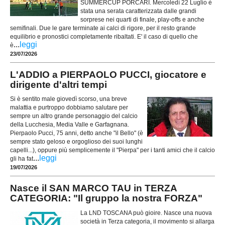
SUMMERCUP PORCARI. Mercoledì 22 Luglio è
stata una serata caratterizzata dalle grandi
sorprese nei quarti di finale, play-offs e anche
semifinali. Due le gare terminate ai calci di rigore, per il resto grande
equilibrio e pronostici completamente ribaltati. E' il caso di quello che
...
leggi
è
23/07/2026
L'ADDIO a PIERPAOLO PUCCI, giocatore e
dirigente d'altri tempi
Si è sentito male giovedì scorso, una breve
malattia e purtroppo dobbiamo salutare per
sempre un altro grande personaggio del calcio
della Lucchesia, Media Valle e Garfagnana.
Pierpaolo Pucci, 75 anni, detto anche "il Bello" (è
sempre stato geloso e orgoglioso dei suoi lunghi
capelli...), oppure più semplicemente il "Pierpa" per i tanti amici che il calcio
...
leggi
gli ha fat
19/07/2026
Nasce il SAN MARCO TAU in TERZA
CATEGORIA: "Il gruppo la nostra FORZA"
La LND TOSCANA può gioire. Nasce una nuova
società in Terza categoria, il movimento si allarga