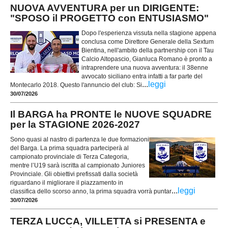
NUOVA AVVENTURA per un DIRIGENTE:
"SPOSO il PROGETTO con ENTUSIASMO"
Dopo l'esperienza vissuta nella stagione appena
conclusa come Direttore Generale della Sextum
Bientina, nell'ambito della partnership con il Tau
Calcio Altopascio, Gianluca Romano è pronto a
intraprendere una nuova avventura: il 38enne
avvocato siciliano entra infatti a far parte del
...
leggi
Montecarlo 2018. Questo l'annuncio del club: Si
30/07/2026
Il BARGA ha PRONTE le NUOVE SQUADRE
per la STAGIONE 2026-2027
Sono quasi al nastro di partenza le due formazioni
del Barga. La prima squadra parteciperà al
campionato provinciale di Terza Categoria,
mentre l’U19 sarà iscritta al campionato Juniores
Provinciale. Gli obiettivi prefissati dalla società
riguardano il migliorare il piazzamento in
...
leggi
classifica dello scorso anno, la prima squadra vorrà puntar
30/07/2026
TERZA LUCCA, VILLETTA si PRESENTA e