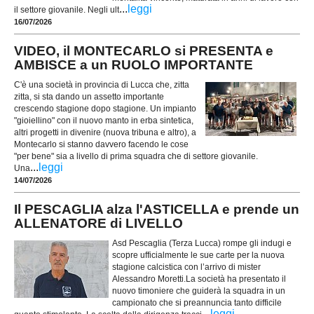
...
leggi
il settore giovanile. Negli ult
16/07/2026
VIDEO, il MONTECARLO si PRESENTA e
AMBISCE a un RUOLO IMPORTANTE
C'è una società in provincia di Lucca che, zitta
zitta, si sta dando un assetto importante
crescendo stagione dopo stagione. Un impianto
"gioiellino" con il nuovo manto in erba sintetica,
altri progetti in divenire (nuova tribuna e altro), a
Montecarlo si stanno davvero facendo le cose
"per bene" sia a livello di prima squadra che di settore giovanile.
...
leggi
Una
14/07/2026
Il PESCAGLIA alza l'ASTICELLA e prende un
ALLENATORE di LIVELLO
Asd Pescaglia (Terza Lucca) rompe gli indugi e
scopre ufficialmente le sue carte per la nuova
stagione calcistica con l’arrivo di mister
Alessandro Moretti.La società ha presentato il
nuovo timoniere che guiderà la squadra in un
campionato che si preannuncia tanto difficile
...
leggi