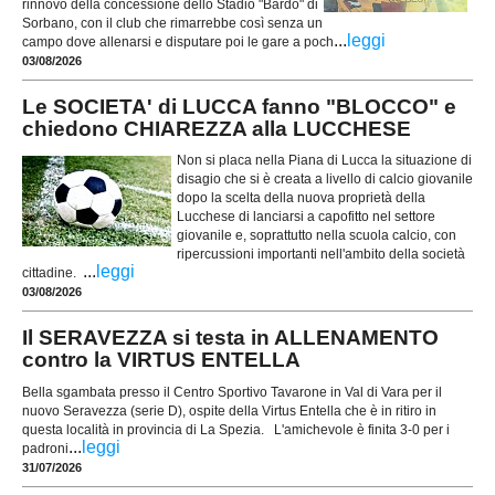
rinnovo della concessione dello Stadio "Bardo" di
Sorbano, con il club che rimarrebbe così senza un
...
leggi
campo dove allenarsi e disputare poi le gare a poch
03/08/2026
Le SOCIETA' di LUCCA fanno "BLOCCO" e
chiedono CHIAREZZA alla LUCCHESE
Non si placa nella Piana di Lucca la situazione di
disagio che si è creata a livello di calcio giovanile
dopo la scelta della nuova proprietà della
Lucchese di lanciarsi a capofitto nel settore
giovanile e, soprattutto nella scuola calcio, con
ripercussioni importanti nell'ambito della società
...
leggi
cittadine.
03/08/2026
Il SERAVEZZA si testa in ALLENAMENTO
contro la VIRTUS ENTELLA
Bella sgambata presso il Centro Sportivo Tavarone in Val di Vara per il
nuovo Seravezza (serie D), ospite della Virtus Entella che è in ritiro in
questa località in provincia di La Spezia. L'amichevole è finita 3-0 per i
...
leggi
padroni
31/07/2026