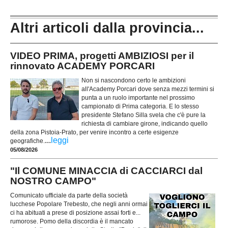
Altri articoli dalla provincia...
VIDEO PRIMA, progetti AMBIZIOSI per il
rinnovato ACADEMY PORCARI
Non si nascondono certo le ambizioni
all'Academy Porcari dove senza mezzi termini si
punta a un ruolo importante nel prossimo
campionato di Prima categoria. E lo stesso
presidente Stefano Silla svela che c'è pure la
richiesta di cambiare girone, indicando quello
della zona Pistoia-Prato, per venire incontro a certe esigenze
...
leggi
geografiche.
05/08/2026
"Il COMUNE MINACCIA di CACCIARCI dal
NOSTRO CAMPO"
Comunicato ufficiale da parte della società
lucchese Popolare Trebesto, che negli anni ormai
ci ha abituati a prese di posizione assai forti e...
rumorose. Pomo della discordia è il mancato