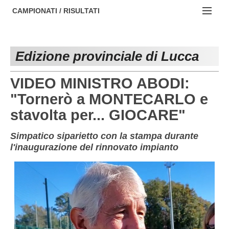
AREZZO
NOTIZIE:
CAMPIONATI / RISULTATI
FIRENZE
Societa' professionistiche
Campionati :
GROSSETO
Le iniziative di TOSCANA GOL
Edizione provinciale di Lucca
NAZIONALI
LIVORNO
Beach soccer
REGIONALI
VIDEO MINISTRO ABODI:
LUCCA
Rappresentative regionali e provinciali
"Tornerò a MONTECARLO e
stavolta per... GIOCARE"
MASSA CARRARA
FIGC Toscana
PISA
Calcio femminile
Simpatico siparietto con la stampa durante
l'inaugurazione del rinnovato impianto
PISTOIA
Calcio a 5
PRATO
Societa' piu'
SIENA
Amatori AICS Lucca
Carica la tua Rosa