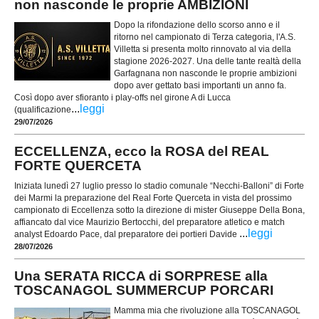
non nasconde le proprie AMBIZIONI
Dopo la rifondazione dello scorso anno e il
ritorno nel campionato di Terza categoria, l'A.S.
Villetta si presenta molto rinnovato al via della
stagione 2026-2027. Una delle tante realtà della
Garfagnana non nasconde le proprie ambizioni
dopo aver gettato basi importanti un anno fa.
Così dopo aver sfioranto i play-offs nel girone A di Lucca
...
leggi
(qualificazione
29/07/2026
ECCELLENZA, ecco la ROSA del REAL
FORTE QUERCETA
Iniziata lunedì 27 luglio presso lo stadio comunale “Necchi-Balloni” di Forte
dei Marmi la preparazione del Real Forte Querceta in vista del prossimo
campionato di Eccellenza sotto la direzione di mister Giuseppe Della Bona,
affiancato dal vice Maurizio Bertocchi, del preparatore atletico e match
...
leggi
analyst Edoardo Pace, dal preparatore dei portieri Davide
28/07/2026
Una SERATA RICCA di SORPRESE alla
TOSCANAGOL SUMMERCUP PORCARI
Mamma mia che rivoluzione alla TOSCANAGOL