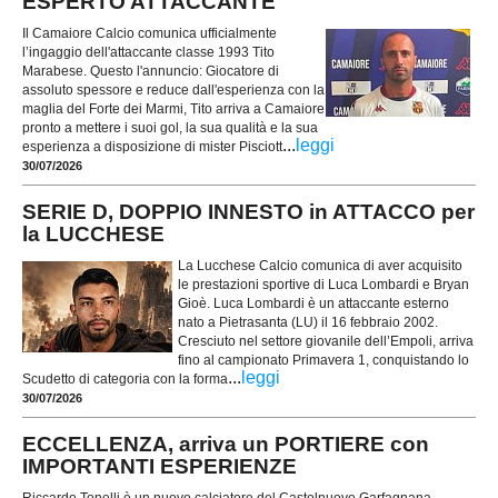
ESPERTO ATTACCANTE
Il Camaiore Calcio comunica ufficialmente
l’ingaggio dell'attaccante classe 1993 Tito
Marabese. Questo l'annuncio: Giocatore di
assoluto spessore e reduce dall'esperienza con la
maglia del Forte dei Marmi, Tito arriva a Camaiore
pronto a mettere i suoi gol, la sua qualità e la sua
...
leggi
esperienza a disposizione di mister Pisciott
30/07/2026
SERIE D, DOPPIO INNESTO in ATTACCO per
la LUCCHESE
La Lucchese Calcio comunica di aver acquisito
le prestazioni sportive di Luca Lombardi e Bryan
Gioè. Luca Lombardi è un attaccante esterno
nato a Pietrasanta (LU) il 16 febbraio 2002.
Cresciuto nel settore giovanile dell’Empoli, arriva
fino al campionato Primavera 1, conquistando lo
...
leggi
Scudetto di categoria con la forma
30/07/2026
ECCELLENZA, arriva un PORTIERE con
IMPORTANTI ESPERIENZE