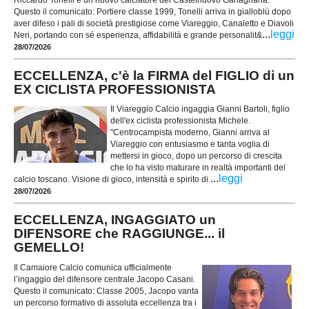
Riccardo Tonelli è un nuovo calciatore del Castelnuovo Garfagnana.
Questo il comunicato: Portiere classe 1999, Tonelli arriva in gialloblù dopo
aver difeso i pali di società prestigiose come Viareggio, Canaletto e Diavoli
...
leggi
Neri, portando con sé esperienza, affidabilità e grande personalit&
28/07/2026
ECCELLENZA, c'è la FIRMA del FIGLIO di un
EX CICLISTA PROFESSIONISTA
Il Viareggio Calcio ingaggia Gianni Bartoli, figlio
dell'ex ciclista professionista Michele.
"Centrocampista moderno, Gianni arriva al
Viareggio con entusiasmo e tanta voglia di
mettersi in gioco, dopo un percorso di crescita
che lo ha visto maturare in realtà importanti del
...
leggi
calcio toscano. Visione di gioco, intensità e spirito di
28/07/2026
ECCELLENZA, INGAGGIATO un
DIFENSORE che RAGGIUNGE... il
GEMELLO!
Il Camaiore Calcio comunica ufficialmente
l’ingaggio del difensore centrale Jacopo Casani.
Questo il comunicato: Classe 2005, Jacopo vanta
un percorso formativo di assoluta eccellenza tra i