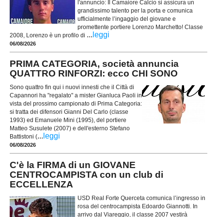
l'annuncio: Il Camaiore Calcio si assicura un
grandissimo talento per la porta e comunica
ufficialmente l’ingaggio del giovane e
promettente portiere Lorenzo Marchetto! Classe
...
leggi
2008, Lorenzo è un profilo di
06/08/2026
PRIMA CATEGORIA, società annuncia
QUATTRO RINFORZI: ecco CHI SONO
Sono quattro fin qui i nuovi innesti che il Città di
Capannori ha "regalato" a mister Gianluca Paoli in
vista del prossimo campionato di Prima Categoria:
si tratta dei difensori Gianni Del Carlo (classe
1993) ed Emanuele Mini (1995), del portiere
Matteo Susulete (2007) e dell'esterno Stefano
...
leggi
Battistoni (
06/08/2026
C'è la FIRMA di un GIOVANE
CENTROCAMPISTA con un club di
ECCELLENZA
USD Real Forte Querceta comunica l’ingresso in
rosa del centrocampista Edoardo Giannotti. In
arrivo dal Viareggio, il classe 2007 vestirà