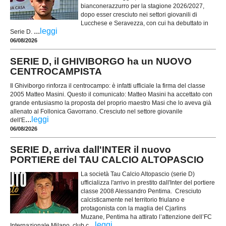
bianconerazzurro per la stagione 2026/2027,
dopo esser cresciuto nei settori giovanili di
Lucchese e Seravezza, con cui ha debuttato in
...
leggi
Serie D.
06/08/2026
SERIE D, il GHIVIBORGO ha un NUOVO
CENTROCAMPISTA
Il Ghiviborgo rinforza il centrocampo: è infatti ufficiale la firma del classe
2005 Matteo Masini. Questo il comunicato: Matteo Masini ha accettato con
grande entusiasmo la proposta del proprio maestro Masi che lo aveva già
allenato al Follonica Gavorrano. Cresciuto nel settore giovanile
...
leggi
dell'E
06/08/2026
SERIE D, arriva dall'INTER il nuovo
PORTIERE del TAU CALCIO ALTOPASCIO
La società Tau Calcio Altopascio (serie D)
ufficializza l'arrivo in prestito dall'Inter del portiere
classe 2008 Alessandro Pentima. Cresciuto
calcisticamente nel territorio friulano e
protagonista con la maglia del Cjarlins
Muzane, Pentima ha attirato l’attenzione dell’FC
...
leggi
Internazionale Milano, club c