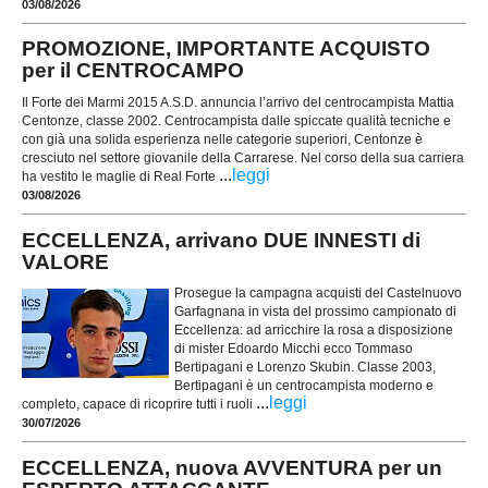
03/08/2026
PROMOZIONE, IMPORTANTE ACQUISTO
per il CENTROCAMPO
Il Forte dei Marmi 2015 A.S.D. annuncia l’arrivo del centrocampista Mattia
Centonze, classe 2002. Centrocampista dalle spiccate qualità tecniche e
con già una solida esperienza nelle categorie superiori, Centonze è
cresciuto nel settore giovanile della Carrarese. Nel corso della sua carriera
...
leggi
ha vestito le maglie di Real Forte
03/08/2026
ECCELLENZA, arrivano DUE INNESTI di
VALORE
Prosegue la campagna acquisti del Castelnuovo
Garfagnana in vista del prossimo campionato di
Eccellenza: ad arricchire la rosa a disposizione
di mister Edoardo Micchi ecco Tommaso
Bertipagani e Lorenzo Skubin. Classe 2003,
Bertipagani è un centrocampista moderno e
...
leggi
completo, capace di ricoprire tutti i ruoli
30/07/2026
ECCELLENZA, nuova AVVENTURA per un