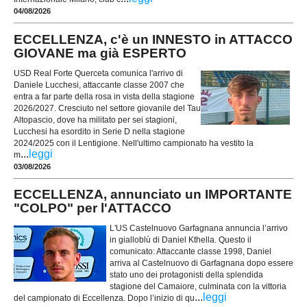
04/08/2026
ECCELLENZA, c'è un INNESTO in ATTACCO
GIOVANE ma già ESPERTO
USD Real Forte Querceta comunica l'arrivo di
Daniele Lucchesi, attaccante classe 2007 che
entra a far parte della rosa in vista della stagione
2026/2027. Cresciuto nel settore giovanile del Tau
Altopascio, dove ha militato per sei stagioni,
Lucchesi ha esordito in Serie D nella stagione
2024/2025 con il Lentigione. Nell'ultimo campionato ha vestito la
...
leggi
m
03/08/2026
ECCELLENZA, annunciato un IMPORTANTE
"COLPO" per l'ATTACCO
L'US Castelnuovo Garfagnana annuncia l’arrivo
in gialloblù di Daniel Kthella. Questo il
comunicato: Attaccante classe 1998, Daniel
arriva al Castelnuovo di Garfagnana dopo essere
stato uno dei protagonisti della splendida
stagione del Camaiore, culminata con la vittoria
...
leggi
del campionato di Eccellenza. Dopo l’inizio di qu