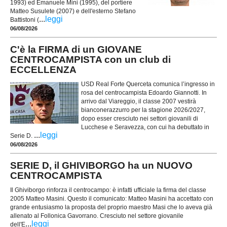
1993) ed Emanuele Mini (1995), del portiere
Matteo Susulete (2007) e dell'esterno Stefano
...
leggi
Battistoni (
06/08/2026
C'è la FIRMA di un GIOVANE
CENTROCAMPISTA con un club di
ECCELLENZA
USD Real Forte Querceta comunica l’ingresso in
rosa del centrocampista Edoardo Giannotti. In
arrivo dal Viareggio, il classe 2007 vestirà
bianconerazzurro per la stagione 2026/2027,
dopo esser cresciuto nei settori giovanili di
Lucchese e Seravezza, con cui ha debuttato in
...
leggi
Serie D.
06/08/2026
SERIE D, il GHIVIBORGO ha un NUOVO
CENTROCAMPISTA
Il Ghiviborgo rinforza il centrocampo: è infatti ufficiale la firma del classe
2005 Matteo Masini. Questo il comunicato: Matteo Masini ha accettato con
grande entusiasmo la proposta del proprio maestro Masi che lo aveva già
allenato al Follonica Gavorrano. Cresciuto nel settore giovanile
...
leggi
dell'E