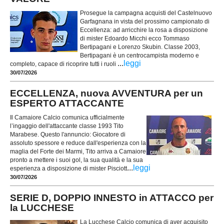
Prosegue la campagna acquisti del Castelnuovo
Garfagnana in vista del prossimo campionato di
Eccellenza: ad arricchire la rosa a disposizione
di mister Edoardo Micchi ecco Tommaso
Bertipagani e Lorenzo Skubin. Classe 2003,
Bertipagani è un centrocampista moderno e
...
leggi
completo, capace di ricoprire tutti i ruoli
30/07/2026
ECCELLENZA, nuova AVVENTURA per un
ESPERTO ATTACCANTE
Il Camaiore Calcio comunica ufficialmente
l’ingaggio dell'attaccante classe 1993 Tito
Marabese. Questo l'annuncio: Giocatore di
assoluto spessore e reduce dall'esperienza con la
maglia del Forte dei Marmi, Tito arriva a Camaiore
pronto a mettere i suoi gol, la sua qualità e la sua
...
leggi
esperienza a disposizione di mister Pisciott
30/07/2026
SERIE D, DOPPIO INNESTO in ATTACCO per
la LUCCHESE
La Lucchese Calcio comunica di aver acquisito