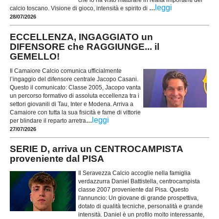
che lo ha visto maturare in realtà importanti del
...
leggi
calcio toscano. Visione di gioco, intensità e spirito di
28/07/2026
ECCELLENZA, INGAGGIATO un
DIFENSORE che RAGGIUNGE... il
GEMELLO!
Il Camaiore Calcio comunica ufficialmente
l’ingaggio del difensore centrale Jacopo Casani.
Questo il comunicato: Classe 2005, Jacopo vanta
un percorso formativo di assoluta eccellenza tra i
settori giovanili di Tau, Inter e Modena. Arriva a
Camaiore con tutta la sua fisicità e fame di vittorie
...
leggi
per blindare il reparto arretra
27/07/2026
SERIE D, arriva un CENTROCAMPISTA
proveniente dal PISA
Il Seravezza Calcio accoglie nella famiglia
verdazzurra Daniel Battistella, centrocampista
classe 2007 proveniente dal Pisa. Questo
l'annuncio: Un giovane di grande prospettiva,
dotato di qualità tecniche, personalità e grande
intensità. Daniel è un profilo molto interessante,