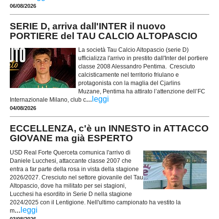
06/08/2026
SERIE D, arriva dall'INTER il nuovo
PORTIERE del TAU CALCIO ALTOPASCIO
La società Tau Calcio Altopascio (serie D)
ufficializza l'arrivo in prestito dall'Inter del portiere
classe 2008 Alessandro Pentima. Cresciuto
calcisticamente nel territorio friulano e
protagonista con la maglia del Cjarlins
Muzane, Pentima ha attirato l’attenzione dell’FC
...
leggi
Internazionale Milano, club c
04/08/2026
ECCELLENZA, c'è un INNESTO in ATTACCO
GIOVANE ma già ESPERTO
USD Real Forte Querceta comunica l'arrivo di
Daniele Lucchesi, attaccante classe 2007 che
entra a far parte della rosa in vista della stagione
2026/2027. Cresciuto nel settore giovanile del Tau
Altopascio, dove ha militato per sei stagioni,
Lucchesi ha esordito in Serie D nella stagione
2024/2025 con il Lentigione. Nell'ultimo campionato ha vestito la
...
leggi
m
03/08/2026