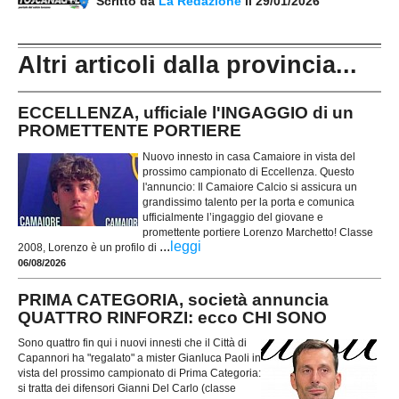
Scritto da
La Redazione
il 29/01/2026
Altri articoli dalla provincia...
ECCELLENZA, ufficiale l'INGAGGIO di un
PROMETTENTE PORTIERE
Nuovo innesto in casa Camaiore in vista del
prossimo campionato di Eccellenza. Questo
l'annuncio: Il Camaiore Calcio si assicura un
grandissimo talento per la porta e comunica
ufficialmente l’ingaggio del giovane e
promettente portiere Lorenzo Marchetto! Classe
...
leggi
2008, Lorenzo è un profilo di
06/08/2026
PRIMA CATEGORIA, società annuncia
QUATTRO RINFORZI: ecco CHI SONO
Sono quattro fin qui i nuovi innesti che il Città di
Capannori ha "regalato" a mister Gianluca Paoli in
vista del prossimo campionato di Prima Categoria:
si tratta dei difensori Gianni Del Carlo (classe