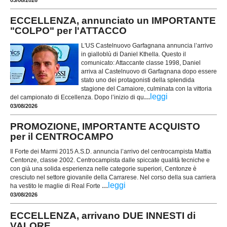
ECCELLENZA, annunciato un IMPORTANTE
"COLPO" per l'ATTACCO
L'US Castelnuovo Garfagnana annuncia l’arrivo
in gialloblù di Daniel Kthella. Questo il
comunicato: Attaccante classe 1998, Daniel
arriva al Castelnuovo di Garfagnana dopo essere
stato uno dei protagonisti della splendida
stagione del Camaiore, culminata con la vittoria
...
leggi
del campionato di Eccellenza. Dopo l’inizio di qu
03/08/2026
PROMOZIONE, IMPORTANTE ACQUISTO
per il CENTROCAMPO
Il Forte dei Marmi 2015 A.S.D. annuncia l’arrivo del centrocampista Mattia
Centonze, classe 2002. Centrocampista dalle spiccate qualità tecniche e
con già una solida esperienza nelle categorie superiori, Centonze è
cresciuto nel settore giovanile della Carrarese. Nel corso della sua carriera
...
leggi
ha vestito le maglie di Real Forte
03/08/2026
ECCELLENZA, arrivano DUE INNESTI di
VALORE