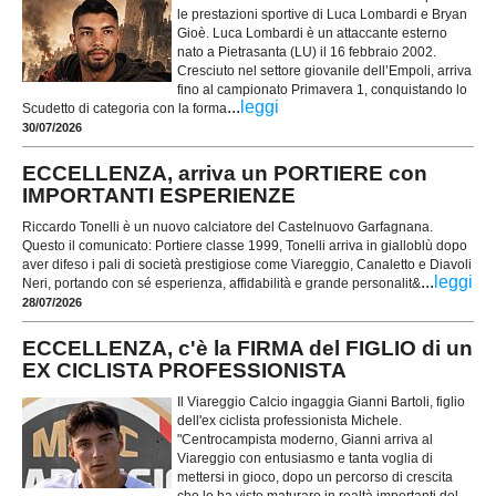
le prestazioni sportive di Luca Lombardi e Bryan
Gioè. Luca Lombardi è un attaccante esterno
nato a Pietrasanta (LU) il 16 febbraio 2002.
Cresciuto nel settore giovanile dell’Empoli, arriva
fino al campionato Primavera 1, conquistando lo
...
leggi
Scudetto di categoria con la forma
30/07/2026
ECCELLENZA, arriva un PORTIERE con
IMPORTANTI ESPERIENZE
Riccardo Tonelli è un nuovo calciatore del Castelnuovo Garfagnana.
Questo il comunicato: Portiere classe 1999, Tonelli arriva in gialloblù dopo
aver difeso i pali di società prestigiose come Viareggio, Canaletto e Diavoli
...
leggi
Neri, portando con sé esperienza, affidabilità e grande personalit&
28/07/2026
ECCELLENZA, c'è la FIRMA del FIGLIO di un
EX CICLISTA PROFESSIONISTA
Il Viareggio Calcio ingaggia Gianni Bartoli, figlio
dell'ex ciclista professionista Michele.
"Centrocampista moderno, Gianni arriva al
Viareggio con entusiasmo e tanta voglia di
mettersi in gioco, dopo un percorso di crescita