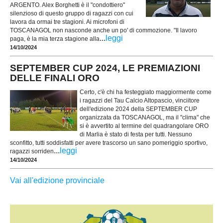
ARGENTO. Alex Borghetti è il "condottiero"
silenzioso di questo gruppo di ragazzi con cui
lavora da ormai tre stagioni. Ai microfoni di
TOSCANAGOL non nasconde anche un po' di commozione. "Il lavoro
...
leggi
paga, è la mia terza stagione alla
14/10/2024
SEPTEMBER CUP 2024, LE PREMIAZIONI
DELLE FINALI ORO
Certo, c'è chi ha festeggiato maggiormente come
i ragazzi del Tau Calcio Altopascio, vinciitore
dell'edizione 2024 della SEPTEMBER CUP
organizzata da TOSCANAGOL, ma il "clima" che
si è avvertito al termine del quadrangolare ORO
di Marlia è stato di festa per tutti. Nessuno
sconfitto, tutti soddisfatti per avere trascorso un sano pomeriggio sportivo,
...
leggi
ragazzi sorriden
14/10/2024
Vai all'edizione provinciale