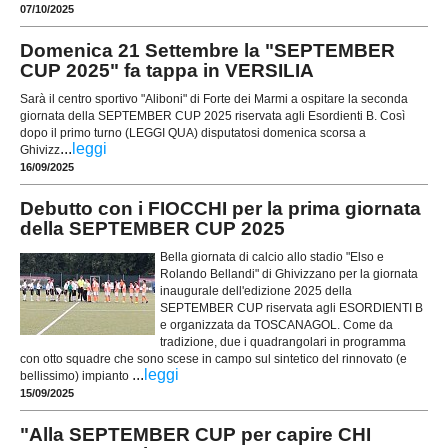
07/10/2025
Domenica 21 Settembre la "SEPTEMBER
CUP 2025" fa tappa in VERSILIA
Sarà il centro sportivo "Aliboni" di Forte dei Marmi a ospitare la seconda
giornata della SEPTEMBER CUP 2025 riservata agli Esordienti B. Così
dopo il primo turno (LEGGI QUA) disputatosi domenica scorsa a
...
leggi
Ghivizz
16/09/2025
Debutto con i FIOCCHI per la prima giornata
della SEPTEMBER CUP 2025
Bella giornata di calcio allo stadio "Elso e
Rolando Bellandi" di Ghivizzano per la giornata
inaugurale dell'edizione 2025 della
SEPTEMBER CUP riservata agli ESORDIENTI B
e organizzata da TOSCANAGOL. Come da
tradizione, due i quadrangolari in programma
con otto squadre che sono scese in campo sul sintetico del rinnovato (e
...
leggi
bellissimo) impianto
15/09/2025
"Alla SEPTEMBER CUP per capire CHI