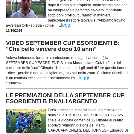
settore giovanile della Pistoiese, società che
dopo il cambio di proprietà, dalla scorsa stagione
ha intrapreso un percorso davvero importante
sotto ogni profilo, "curando" in maniera
particolare il settore giovanile. "Abbiamo trovato
...
leggi
avversari forti - spiega - come il
13/10/2025
VIDEO SEPTEMBER CUP ESORDIENTI B:
"Che bello vincere dopo 10 anni"
Voleva fortemente tornare a partecipare (e magari vincere....) la
SEPTEMBER CUP ESORDIENTI B e ora Massimiliano Colzi è fiero del
successo della "sua" Olimpia. "Ho cercato tutti gli anni di fare questo torneo
- dice - perchè è uno dei migliori organizzati nella zona. Ci siamo riusciti ed
...
leggi
è un risultato eccellennte. Onestamente l'A
13/10/2025
LE PREMIAZIONI DELLA SEPTEMBER CUP
ESORDIENTI B FINALI ARGENTO
Ecco il racconto fotografico della premiazione
della SEPTEMBER CUP ESORDIENTI B 2025
che si è giocata domenica 12 Ottobre al centro
sportivo "Aliboni" di Forte dei Marmi.
CAPOCANNONIERE DEL TORNEO - Edoardo Di