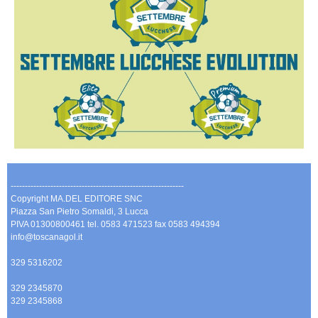
-------------------------------------------------------------
Copyright MA.DEL EDITORE SNC
Piazza San Pietro Somaldi, 3 Lucca
PIVA 01300800461 tel. 0583 471523 fax 0583 494394
info@toscanagol.it
329 5316202
329 2345870
329 2345868