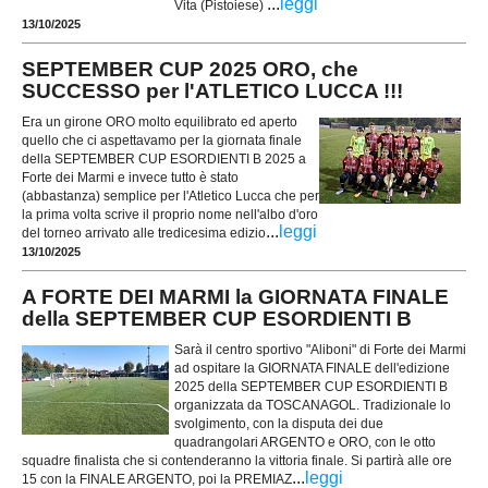
...
leggi
Vita (Pistoiese)
13/10/2025
SEPTEMBER CUP 2025 ORO, che
SUCCESSO per l'ATLETICO LUCCA !!!
Era un girone ORO molto equilibrato ed aperto
quello che ci aspettavamo per la giornata finale
della SEPTEMBER CUP ESORDIENTI B 2025 a
Forte dei Marmi e invece tutto è stato
(abbastanza) semplice per l'Atletico Lucca che per
la prima volta scrive il proprio nome nell'albo d'oro
...
leggi
del torneo arrivato alle tredicesima edizio
13/10/2025
A FORTE DEI MARMI la GIORNATA FINALE
della SEPTEMBER CUP ESORDIENTI B
Sarà il centro sportivo "Aliboni" di Forte dei Marmi
ad ospitare la GIORNATA FINALE dell'edizione
2025 della SEPTEMBER CUP ESORDIENTI B
organizzata da TOSCANAGOL. Tradizionale lo
svolgimento, con la disputa dei due
quadrangolari ARGENTO e ORO, con le otto
squadre finalista che si contenderanno la vittoria finale. Si partirà alle ore
...
leggi
15 con la FINALE ARGENTO, poi la PREMIAZ