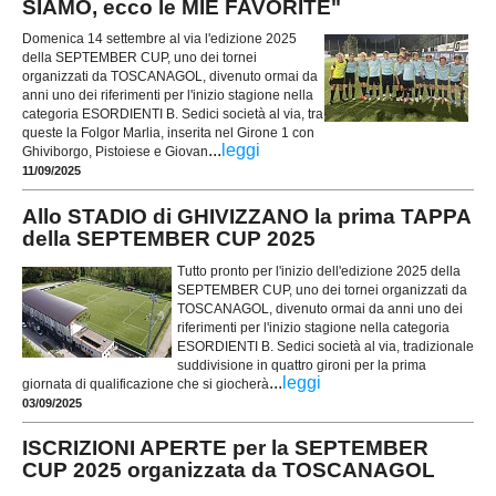
SIAMO, ecco le MIE FAVORITE"
Domenica 14 settembre al via l'edizione 2025
della SEPTEMBER CUP, uno dei tornei
organizzati da TOSCANAGOL, divenuto ormai da
anni uno dei riferimenti per l'inizio stagione nella
categoria ESORDIENTI B. Sedici società al via, tra
queste la Folgor Marlia, inserita nel Girone 1 con
...
leggi
Ghiviborgo, Pistoiese e Giovan
11/09/2025
Allo STADIO di GHIVIZZANO la prima TAPPA
della SEPTEMBER CUP 2025
Tutto pronto per l'inizio dell'edizione 2025 della
SEPTEMBER CUP, uno dei tornei organizzati da
TOSCANAGOL, divenuto ormai da anni uno dei
riferimenti per l'inizio stagione nella categoria
ESORDIENTI B. Sedici società al via, tradizionale
suddivisione in quattro gironi per la prima
...
leggi
giornata di qualificazione che si giocherà
03/09/2025
ISCRIZIONI APERTE per la SEPTEMBER
CUP 2025 organizzata da TOSCANAGOL