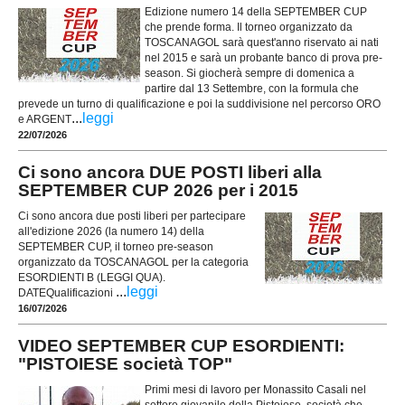
Edizione numero 14 della SEPTEMBER CUP
che prende forma. Il torneo organizzato da
TOSCANAGOL sarà quest'anno riservato ai nati
nel 2015 e sarà un probante banco di prova pre-
season. Si giocherà sempre di domenica a
partire dal 13 Settembre, con la formula che
prevede un turno di qualificazione e poi la suddivisione nel percorso ORO
...
leggi
e ARGENT
22/07/2026
Ci sono ancora DUE POSTI liberi alla
SEPTEMBER CUP 2026 per i 2015
Ci sono ancora due posti liberi per partecipare
all'edizione 2026 (la numero 14) della
SEPTEMBER CUP, il torneo pre-season
organizzato da TOSCANAGOL per la categoria
ESORDIENTI B (LEGGI QUA).
...
leggi
DATEQualificazioni
16/07/2026
VIDEO SEPTEMBER CUP ESORDIENTI:
"PISTOIESE società TOP"
Primi mesi di lavoro per Monassito Casali nel