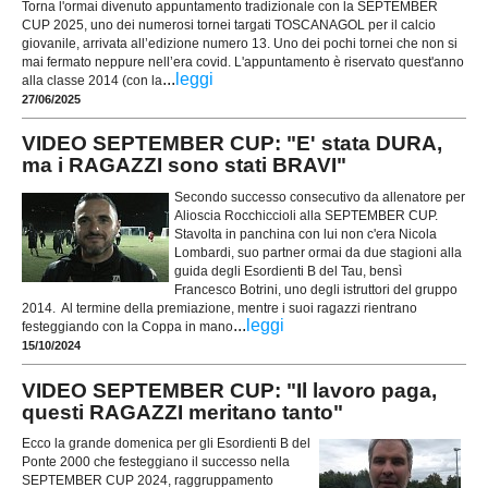
Torna l'ormai divenuto appuntamento tradizionale con la SEPTEMBER
CUP 2025, uno dei numerosi tornei targati TOSCANAGOL per il calcio
giovanile, arrivata all’edizione numero 13. Uno dei pochi tornei che non si
mai fermato neppure nell’era covid. L'appuntamento è riservato quest'anno
...
leggi
alla classe 2014 (con la
27/06/2025
VIDEO SEPTEMBER CUP: "E' stata DURA,
ma i RAGAZZI sono stati BRAVI"
Secondo successo consecutivo da allenatore per
Alioscia Rocchiccioli alla SEPTEMBER CUP.
Stavolta in panchina con lui non c'era Nicola
Lombardi, suo partner ormai da due stagioni alla
guida degli Esordienti B del Tau, bensì
Francesco Botrini, uno degli istruttori del gruppo
2014. Al termine della premiazione, mentre i suoi ragazzi rientrano
...
leggi
festeggiando con la Coppa in mano
15/10/2024
VIDEO SEPTEMBER CUP: "Il lavoro paga,
questi RAGAZZI meritano tanto"
Ecco la grande domenica per gli Esordienti B del
Ponte 2000 che festeggiano il successo nella
SEPTEMBER CUP 2024, raggruppamento