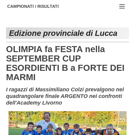
AREZZO
NOTIZIE:
CAMPIONATI / RISULTATI
FIRENZE
Societa' professionistiche
Campionati :
GROSSETO
Le iniziative di TOSCANA GOL
Edizione provinciale di Lucca
NAZIONALI
LIVORNO
Beach soccer
REGIONALI
OLIMPIA fa FESTA nella
LUCCA
Rappresentative regionali e provinciali
SEPTEMBER CUP
ESORDIENTI B a FORTE DEI
MASSA CARRARA
FIGC Toscana
MARMI
PISA
Calcio femminile
I ragazzi di Massimiliano Colzi prevalgono nel
PISTOIA
Calcio a 5
quadrangolare finale ARGENTO nei confronti
dell'Academy Livorno
PRATO
Societa' piu'
SIENA
Amatori AICS Lucca
Carica la tua Rosa