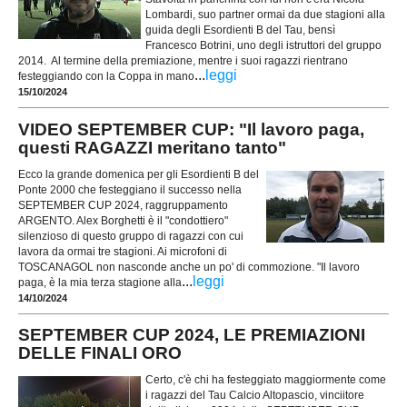
Lombardi, suo partner ormai da due stagioni alla
guida degli Esordienti B del Tau, bensì
Francesco Botrini, uno degli istruttori del gruppo
2014. Al termine della premiazione, mentre i suoi ragazzi rientrano
...
leggi
festeggiando con la Coppa in mano
15/10/2024
VIDEO SEPTEMBER CUP: "Il lavoro paga,
questi RAGAZZI meritano tanto"
Ecco la grande domenica per gli Esordienti B del
Ponte 2000 che festeggiano il successo nella
SEPTEMBER CUP 2024, raggruppamento
ARGENTO. Alex Borghetti è il "condottiero"
silenzioso di questo gruppo di ragazzi con cui
lavora da ormai tre stagioni. Ai microfoni di
TOSCANAGOL non nasconde anche un po' di commozione. "Il lavoro
...
leggi
paga, è la mia terza stagione alla
14/10/2024
SEPTEMBER CUP 2024, LE PREMIAZIONI
DELLE FINALI ORO
Certo, c'è chi ha festeggiato maggiormente come
i ragazzi del Tau Calcio Altopascio, vinciitore