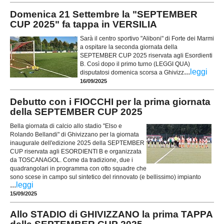
Domenica 21 Settembre la "SEPTEMBER
CUP 2025" fa tappa in VERSILIA
Sarà il centro sportivo "Aliboni" di Forte dei Marmi
a ospitare la seconda giornata della
SEPTEMBER CUP 2025 riservata agli Esordienti
B. Così dopo il primo turno (LEGGI QUA)
...
leggi
disputatosi domenica scorsa a Ghivizz
16/09/2025
Debutto con i FIOCCHI per la prima giornata
della SEPTEMBER CUP 2025
Bella giornata di calcio allo stadio "Elso e
Rolando Bellandi" di Ghivizzano per la giornata
inaugurale dell'edizione 2025 della SEPTEMBER
CUP riservata agli ESORDIENTI B e organizzata
da TOSCANAGOL. Come da tradizione, due i
quadrangolari in programma con otto squadre che
sono scese in campo sul sintetico del rinnovato (e bellissimo) impianto
...
leggi
15/09/2025
Allo STADIO di GHIVIZZANO la prima TAPPA