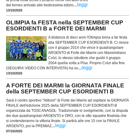
...
leggi
del torneo arrivato alle tredicesima edizio
13/10/2025
OLIMPIA fa FESTA nella SEPTEMBER CUP
ESORDIENTI B a FORTE DEI MARMI
A distanza di dieci anni l'Olimpia torna a far festa
alla SEPTEMBER CUP ESORDIENTI B. Ci riesce
con il gruppo 2014 che vince il quadrangolare
ARGENTO di Forte dei Marmi con Massimiliano
Colzi, lo stesso istruttore che guidò il gruppo
2004 quella volta a Pisa. Proprio Colzi alla fine
...
leggi
(SEGUIRA' VIDEO CON INTERVISTA) ha vo
13/10/2025
A FORTE DEI MARMI la GIORNATA FINALE
della SEPTEMBER CUP ESORDIENTI B
Sarà il centro sportivo "Aliboni" di Forte dei Marmi ad ospitare la GIORNATA
FINALE dell'edizione 2025 della SEPTEMBER CUP ESORDIENTI B
organizzata da TOSCANAGOL. Tradizionale lo svolgimento, con la disputa
dei due quadrangolari ARGENTO e ORO, con le otto squadre finalista che
si contenderanno la vittoria finale. Si partirà alle ore 15 con la FINALE
...
leggi
ARGENTO, poi la PREMIAZ
07/10/2025