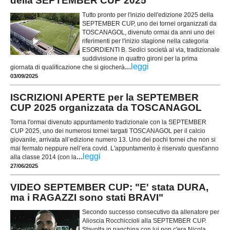
della SEPTEMBER CUP 2025
Tutto pronto per l'inizio dell'edizione 2025 della
SEPTEMBER CUP, uno dei tornei organizzati da
TOSCANAGOL, divenuto ormai da anni uno dei
riferimenti per l'inizio stagione nella categoria
ESORDIENTI B. Sedici società al via, tradizionale
suddivisione in quattro gironi per la prima
...
leggi
giornata di qualificazione che si giocherà
03/09/2025
ISCRIZIONI APERTE per la SEPTEMBER
CUP 2025 organizzata da TOSCANAGOL
Torna l'ormai divenuto appuntamento tradizionale con la SEPTEMBER
CUP 2025, uno dei numerosi tornei targati TOSCANAGOL per il calcio
giovanile, arrivata all’edizione numero 13. Uno dei pochi tornei che non si
mai fermato neppure nell’era covid. L'appuntamento è riservato quest'anno
...
leggi
alla classe 2014 (con la
27/06/2025
VIDEO SEPTEMBER CUP: "E' stata DURA,
ma i RAGAZZI sono stati BRAVI"
Secondo successo consecutivo da allenatore per
Alioscia Rocchiccioli alla SEPTEMBER CUP.
Stavolta in panchina con lui non c'era Nicola