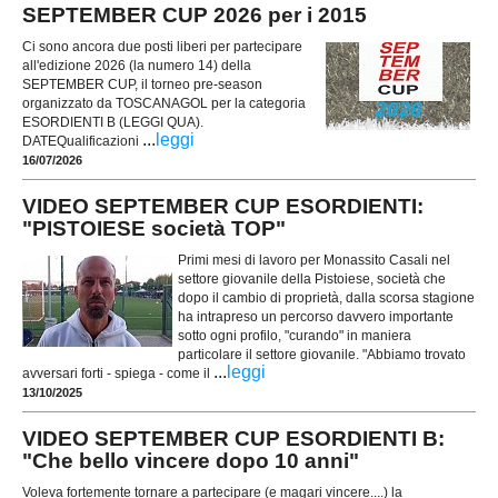
SEPTEMBER CUP 2026 per i 2015
Ci sono ancora due posti liberi per partecipare
all'edizione 2026 (la numero 14) della
SEPTEMBER CUP, il torneo pre-season
organizzato da TOSCANAGOL per la categoria
ESORDIENTI B (LEGGI QUA).
...
leggi
DATEQualificazioni
16/07/2026
VIDEO SEPTEMBER CUP ESORDIENTI:
"PISTOIESE società TOP"
Primi mesi di lavoro per Monassito Casali nel
settore giovanile della Pistoiese, società che
dopo il cambio di proprietà, dalla scorsa stagione
ha intrapreso un percorso davvero importante
sotto ogni profilo, "curando" in maniera
particolare il settore giovanile. "Abbiamo trovato
...
leggi
avversari forti - spiega - come il
13/10/2025
VIDEO SEPTEMBER CUP ESORDIENTI B:
"Che bello vincere dopo 10 anni"
Voleva fortemente tornare a partecipare (e magari vincere....) la