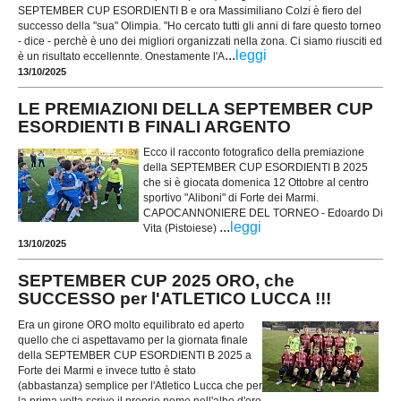
SEPTEMBER CUP ESORDIENTI B e ora Massimiliano Colzi è fiero del
successo della "sua" Olimpia. "Ho cercato tutti gli anni di fare questo torneo
- dice - perchè è uno dei migliori organizzati nella zona. Ci siamo riusciti ed
...
leggi
è un risultato eccellennte. Onestamente l'A
13/10/2025
LE PREMIAZIONI DELLA SEPTEMBER CUP
ESORDIENTI B FINALI ARGENTO
Ecco il racconto fotografico della premiazione
della SEPTEMBER CUP ESORDIENTI B 2025
che si è giocata domenica 12 Ottobre al centro
sportivo "Aliboni" di Forte dei Marmi.
CAPOCANNONIERE DEL TORNEO - Edoardo Di
...
leggi
Vita (Pistoiese)
13/10/2025
SEPTEMBER CUP 2025 ORO, che
SUCCESSO per l'ATLETICO LUCCA !!!
Era un girone ORO molto equilibrato ed aperto
quello che ci aspettavamo per la giornata finale
della SEPTEMBER CUP ESORDIENTI B 2025 a
Forte dei Marmi e invece tutto è stato
(abbastanza) semplice per l'Atletico Lucca che per
la prima volta scrive il proprio nome nell'albo d'oro