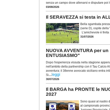
senza un campo dove allenarsi e disputare poi 
03/08/2026
Il SERAVEZZA si testa in 
Bella sgambata presso 
(serie D), ospite della 
L'amichevole è finita 
31/07/2026
NUOVA AVVENTURA per un 
ENTUSIASMO"
Dopo l'esperienza vissuta nella stagione appen
nell'ambito della partnership con il Tau Calcio
avventura: il 38enne avvocato siciliano entra inf
...
leggi
Si
30/07/2026
Il BARGA ha PRONTE le NU
2027
Sono quasi al nastro 
al campionato provinci
Juniores Provinciale. Gl