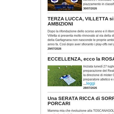
piazzamento in classif
30/07/2026
TERZA LUCCA, VILLETTA si 
AMBIZIONI
Dopo la rifondazione dello scorso anno e il ritor
Villetta si presenta molto rinnovato al via della
della Garfagnana non nasconde le proprie ambiz
anno fa. Così dopo aver sfioranto i play-offs nel
29/07/2026
ECCELLENZA, ecco la ROS
Iniziata lunedì 27 lug
preparazione del Real
la direzione di mister
preparatore atletico e
...
leggi
28/07/2026
Una SERATA RICCA di SO
PORCARI
Mamma mia che rivoluzione alla TOSCANAGOL