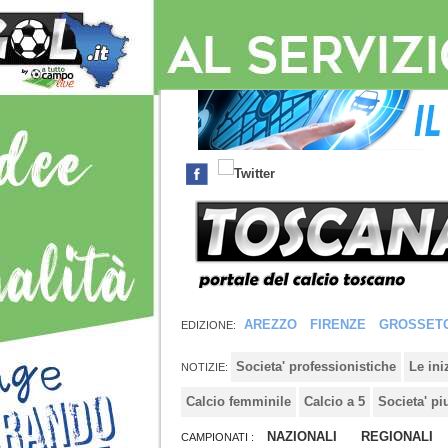
AREZZO
FIRENZE
GROSSET
EDIZIONE:
Societa' professionistiche
Le in
NOTIZIE:
Calcio femminile
Calcio a 5
Societa' pi
NAZIONALI
REGIONALI
CAMPIONATI :