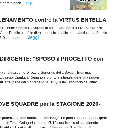
...
leggi
le gare a poch
ALLENAMENTO contro la VIRTUS ENTELLA
il Centro Sportivo Tavarone in Val di Vara per il nuovo Seravezza
Virtus Entella che è in ritiro in questa località in provincia di La Spezia.
...
leggi
3-0 per i padroni
DIRIGENTE: "SPOSO il PROGETTO con
a conclusa come Direttore Generale della Sextum Bientina,
 Altopascio, Gianluca Romano è pronto a intraprendere una nuova
atti a far parte del Montecarlo 2018. Questo l'annuncio del club:
OVE SQUADRE per la STAGIONE 2026-
di partenza le due formazioni del Barga. La prima squadra parteciperà
ale di Terza Categoria, mentre l’U19 sarà iscritta al campionato
i obiettivi prefissati dalla società riguardano il migliorare il