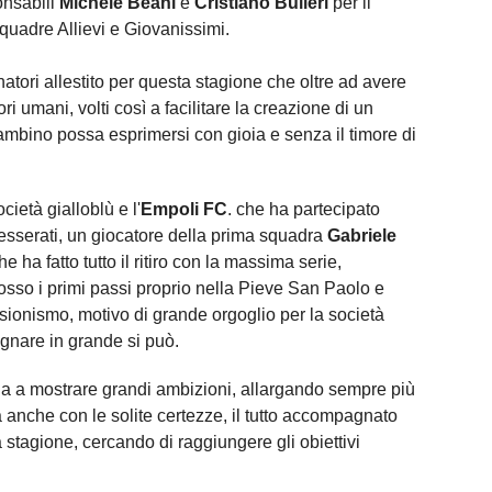
onsabili
Michele Beani
e
Cristiano Bulleri
per il
squadre Allievi e Giovanissimi.
atori allestito per questa stagione che oltre ad avere
ori umani, volti così a facilitare la creazione di un
ambino possa esprimersi con gioia e senza il timore di
cietà gialloblù e l'
Empoli FC
. che ha partecipato
tesserati, un giocatore della prima squadra
Gabriele
 ha fatto tutto il ritiro con la massima serie,
osso i primi passi proprio nella Pieve San Paolo e
ssionismo, motivo di grande orgoglio per la società
gnare in grande si può.
 a mostrare grandi ambizioni, allargando sempre più
a anche con le solite certezze, il tutto accompagnato
la stagione, cercando di raggiungere gli obiettivi