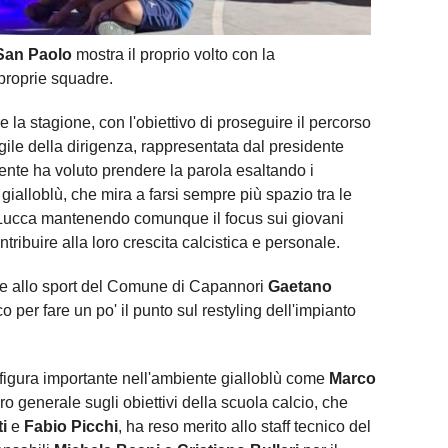
San Paolo
mostra il proprio volto con la
 proprie squadre.
e la stagione, con l'obiettivo di proseguire il percorso
vigile della dirigenza, rappresentata dal presidente
idente ha voluto prendere la parola esaltando i
à gialloblù, che mira a farsi sempre più spazio tra le
i Lucca mantenendo comunque il focus sui giovani
ontribuire alla loro crescita calcistica e personale.
ore allo sport del Comune di Capannori
Gaetano
o per fare un po' il punto sul restyling dell'impianto
na figura importante nell'ambiente gialloblù come
Marco
ro generale sugli obiettivi della scuola calcio, che
ti
e
Fabio Picchi
, ha reso merito allo staff tecnico del