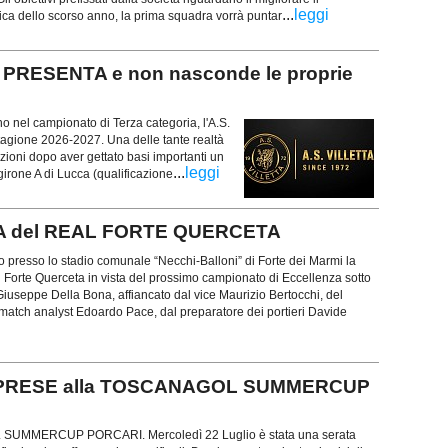
...
leggi
ica dello scorso anno, la prima squadra vorrà puntar
PRESENTA e non nasconde le proprie
no nel campionato di Terza categoria, l'A.S.
 stagione 2026-2027. Una delle tante realtà
ioni dopo aver gettato basi importanti un
...
leggi
 girone A di Lucca (qualificazione
A del REAL FORTE QUERCETA
lio presso lo stadio comunale “Necchi-Balloni” di Forte dei Marmi la
 Forte Querceta in vista del prossimo campionato di Eccellenza sotto
 Giuseppe Della Bona, affiancato dal vice Maurizio Bertocchi, del
 match analyst Edoardo Pace, dal preparatore dei portieri Davide
RPRESE alla TOSCANAGOL SUMMERCUP
 SUMMERCUP PORCARI. Mercoledì 22 Luglio è stata una serata