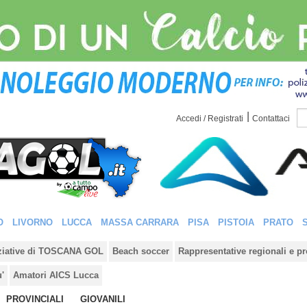
|
Accedi / Registrati
Contattaci
O
LIVORNO
LUCCA
MASSA CARRARA
PISA
PISTOIA
PRATO
iziative di TOSCANA GOL
Beach soccer
Rappresentative regionali e pr
u'
Amatori AICS Lucca
PROVINCIALI
GIOVANILI