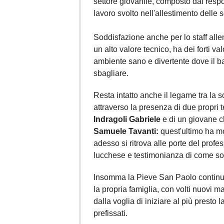
settore giovanile, composto dai resp
lavoro svolto nell'allestimento delle 
Soddisfazione anche per lo staff allen
un alto valore tecnico, ha dei forti val
ambiente sano e divertente dove il b
sbagliare.
Resta intatto anche il legame tra la so
attraverso la presenza di due propri 
Indragoli Gabriele
e di un giovane che
Samuele Tavanti:
quest'ultimo ha m
adesso si ritrova alle porte del profe
lucchese e testimonianza di come so
Insomma la Pieve San Paolo continua
la propria famiglia, con volti nuovi m
dalla voglia di iniziare al più presto 
prefissati.