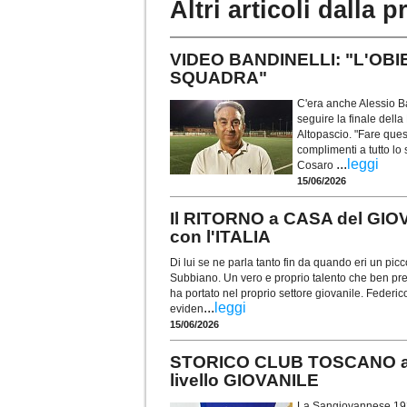
Altri articoli dalla p
VIDEO BANDINELLI: "L'OBIE
SQUADRA"
C'era anche Alessio B
seguire la finale de
Altopascio. "Fare quest
complimenti a tutto lo 
...
leggi
Cosaro
15/06/2026
Il RITORNO a CASA del G
con l'ITALIA
Di lui se ne parla tanto fin da quando eri un pic
Subbiano. Un vero e proprio talento che ben pres
ha portato nel proprio settore giovanile. Federic
...
leggi
eviden
15/06/2026
STORICO CLUB TOSCANO a
livello GIOVANILE
La Sangiovannese 192