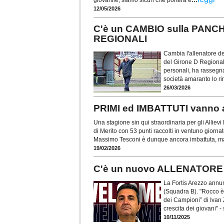
12/05/2026
C'è un CAMBIO sulla PANCH
REGIONALI
Cambia l'allenatore d
del Girone D Regionale
personali, ha rassegna
società amaranto lo ri
26/03/2026
PRIMI ed IMBATTUTI vanno
Una stagione sin qui straordinaria per gli Allie
di Merito con 53 punti raccolti in ventuno giornat
Massimo Tesconi è dunque ancora imbattuta, ma
19/02/2026
C'è un nuovo ALLENATORE pe
La Fortis Arezzo annun
(Squadra B). "Rocco è
dei Campioni” di Ivan
crescita dei giovani" - 
10/11/2025