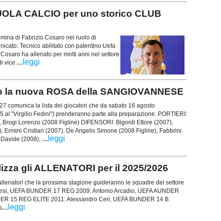
LA CALCIO per uno storico CLUB
ina di Fabrizio Cosaro nel ruolo di
nicato: Tecnico abilitato con patentino Uefa
 Cosaro ha allenato per molti anni nel settore
...
leggi
di vice
o la nuova ROSA della SANGIOVANNESE
 comunica la lista dei giocatori che da sabato 16 agosto
 al "Virgilio Fedini") prenderanno parte alla preparazione. PORTIERI:
 Brogi Lorenzo (2008 Figline) DIFENSORI: Bigordi Ettore (2007),
 Ermini Cristian (2007), De Angelis Simone (2008 Figline), Fabbrini
...
leggi
 Davide (2008),
zza gli ALLENATORI per il 2025/2026
llenatori che la prossima stagione guideranno le squadre del settore
esi, UEFA BUNDER 17 REG 2009: Antonio Arcadio, UEFA AUNDER
DER 15 REG ELITE 2011: Alessandro Ceri, UEFA BUNDER 14 B
...
leggi
s