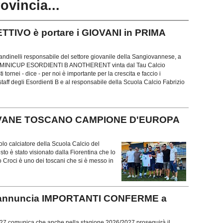
rovincia...
TTIVO è portare i GIOVANI in PRIMA
andinelli responsabile del settore giovanile della Sangiovannese, a
lla MINICUP ESORDIENTI B ANOTHERENT vinta dal Tau Calcio
i tornei - dice - per noi è importante per la crescita e faccio i
staff degli Esordienti B e al responsabile della Scuola Calcio Fabrizio
IOVANE TOSCANO CAMPIONE D'EUROPA
colo calciatore della Scuola Calcio del
to è stato visionato dalla Fiorentina che lo
o Croci è uno dei toscani che si è messo in
nnuncia IMPORTANTI CONFERME a
7 comunica che anche nella stagione 2026/2027 proseguirà il