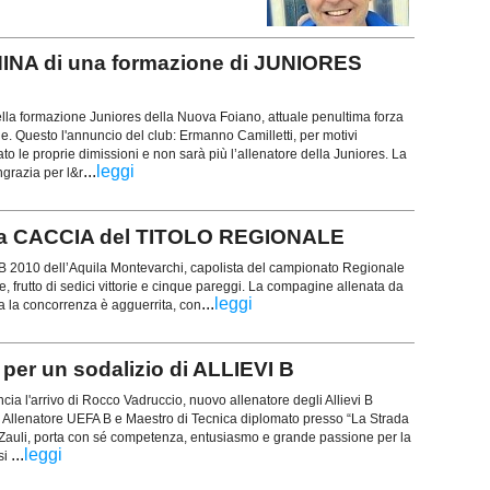
INA di una formazione di JUNIORES
ella formazione Juniores della Nuova Foiano, attuale penultima forza
. Questo l'annuncio del club: Ermanno Camilletti, per motivi
to le proprie dimissioni e non sarà più l’allenatore della Juniores. La
...
leggi
ngrazia per l&r
 a CACCIA del TITOLO REGIONALE
vi B 2010 dell’Aquila Montevarchi, capolista del campionato Regionale
e, frutto di sedici vittorie e cinque pareggi. La compagine allenata da
...
leggi
 la concorrenza è agguerrita, con
r un sodalizio di ALLIEVI B
cia l'arrivo di Rocco Vadruccio, nuovo allenatore degli Allievi B
 Allenatore UEFA B e Maestro di Tecnica diplomato presso “La Strada
 Zauli, porta con sé competenza, entusiasmo e grande passione per la
...
leggi
si