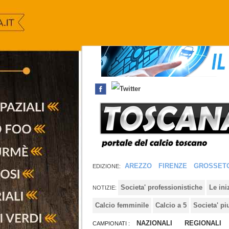
AREZZO
FIRENZE
GROSSET
EDIZIONE:
Societa' professionistiche
Le in
NOTIZIE:
Calcio femminile
Calcio a 5
Societa' pi
NAZIONALI
REGIONALI
CAMPIONATI :