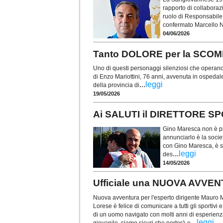
rapporto di collaboraz
ruolo di Responsabile 
confermato Marcello N
04/06/2026
Tanto DOLORE per la SCO
Uno di questi personaggi silenziosi che operano 
di Enzo Mariottini, 76 anni, avvenuta in ospedal
...
leggi
della provincia di
19/05/2026
Ai SALUTI il DIRETTORE S
Gino Maresca non è più
annunciarlo è la soci
con Gino Maresca, è st
...
leggi
des
14/05/2026
Ufficiale una NUOVA AVVE
Nuova avventura per l'esperto dirigente Mauro
Lorese è felice di comunicare a tutti gli sportivi e 
di un uomo navigato con molti anni di esperien
...
leggi
giovanile, siamo sicuri che porterà e