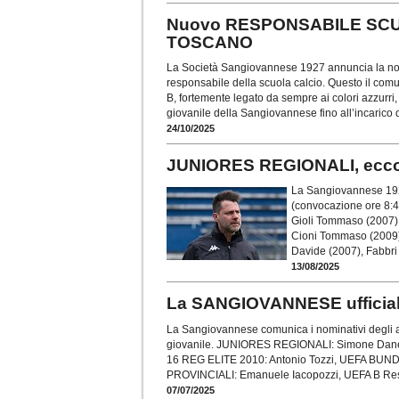
Nuovo RESPONSABILE SCUO
TOSCANO
La Società Sangiovannese 1927 annuncia la nom
responsabile della scuola calcio. Questo il comu
B, fortemente legato da sempre ai colori azzurri,
giovanile della Sangiovannese fino all’incarico 
24/10/2025
JUNIORES REGIONALI, ecc
La Sangiovannese 1927
(convocazione ore 8:45
Gioli Tommaso (2007),
Cioni Tommaso (2009),
Davide (2007), Fabbri
13/08/2025
La SANGIOVANNESE ufficiali
La Sangiovannese comunica i nominativi degli a
giovanile. JUNIORES REGIONALI: Simone Dan
16 REG ELITE 2010: Antonio Tozzi, UEFA BUN
PROVINCIALI: Emanuele Iacopozzi, UEFA B Re
07/07/2025