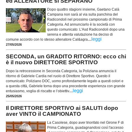
ed ALLENATORE si SEPARANO
Dopo quattro stagioni insieme, Gaetano Calà
Campana non sarà al via sulla panchina del
Radicondoli nel prossimo campionato di Prima
Categoria. Ad annunciarlo è la società con
questo comunicato: L'Asd Radicondoli dopo una
serena e attenta valutazione ha deciso di
...
leggi
comune accordo con lo stesso allenatore Cal&agra
27/05/2026
SECONDA, un GRADITO RITORNO: ecco chi
è il nuovo DIRETTORE SPORTIVO
Dopo la retrocessione in Seconda Categoria, la Poliziana annuncia il
ritorno di Gabriele Cardia nel ruolo di Direttore Sportivo. Questo il
comunicato: Poliziano DOC, uomo profondamente legato a questi colori e
a questa città, Gabriele torna dopo una precedente esperienza con grande
...
leggi
entusiasmo, voglia di riscatto e l’obiettiv
25/05/2026
Il DIRETTORE SPORTIVO ai SALUTI dopo
aver VINTO il CAMPIONATO
La Casolese, dopo aver trionfato nel Girone F di
Prima Categoria, guadagnandosi così l'accesso