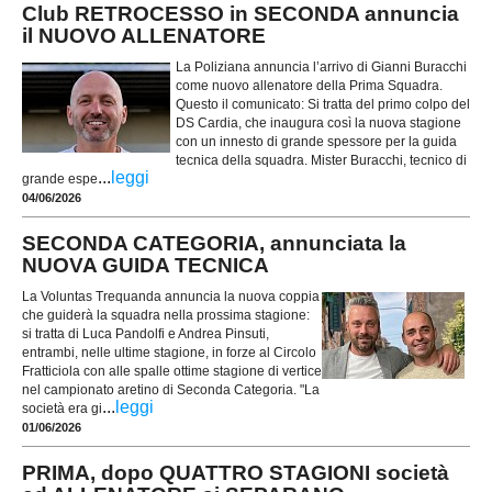
Club RETROCESSO in SECONDA annuncia
il NUOVO ALLENATORE
La Poliziana annuncia l’arrivo di Gianni Buracchi
come nuovo allenatore della Prima Squadra.
Questo il comunicato: Si tratta del primo colpo del
DS Cardia, che inaugura così la nuova stagione
con un innesto di grande spessore per la guida
tecnica della squadra. Mister Buracchi, tecnico di
...
leggi
grande espe
04/06/2026
SECONDA CATEGORIA, annunciata la
NUOVA GUIDA TECNICA
La Voluntas Trequanda annuncia la nuova coppia
che guiderà la squadra nella prossima stagione:
si tratta di Luca Pandolfi e Andrea Pinsuti,
entrambi, nelle ultime stagione, in forze al Circolo
Fratticiola con alle spalle ottime stagione di vertice
nel campionato aretino di Seconda Categoria. "La
...
leggi
società era gi
01/06/2026
PRIMA, dopo QUATTRO STAGIONI società