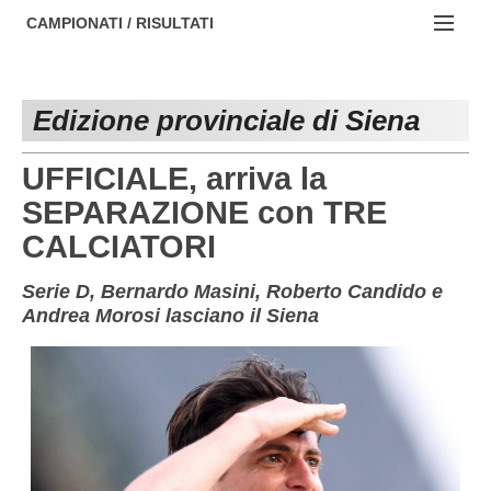
AREZZO
NOTIZIE:
CAMPIONATI / RISULTATI
FIRENZE
Societa' professionistiche
Campionati :
GROSSETO
Le iniziative di TOSCANA GOL
Edizione provinciale di Siena
NAZIONALI
LIVORNO
Beach soccer
REGIONALI
UFFICIALE, arriva la
LUCCA
Rappresentative regionali e provinciali
SEPARAZIONE con TRE
CALCIATORI
MASSA CARRARA
FIGC Toscana
PISA
Calcio femminile
Serie D, Bernardo Masini, Roberto Candido e
Andrea Morosi lasciano il Siena
PISTOIA
Calcio a 5
PRATO
Societa' piu'
SIENA
Amatori AICS Lucca
Carica la tua Rosa