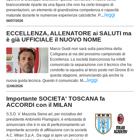
biancoceleste riparte da una figura che non ha certo bisogno di
presentazioni, un elemento di grandissima competenza e capacità
...
leggi
maturate durante le numerose esperienze calcistiche. P
06/07/2026
ECCELLENZA, ALLENATORE ai SALUTI ma
è già UFFICIALE il NUOVO NOME
Marco Guidi non sarà sulla panchina della
Colligiana al via del prossimo campionato di
Eccellenza. La società biancorossa ha infatti
comunicato la separazione con il tecnico che ha
condotto la squadra al terzo posto nel Girone B in
questa stagione, annunciando già anche la
...
leggi
nuova guida tecnica. Questo il comunicato: M
11/06/2026
Importante SOCIETA' TOSCANA fa
ACCORDI con il MILAN
S.S.D. V. Mazzola Siena arl, per iniziativa del
presidente Antonello Pianigiani, è entusiasta di
annunciare che è in via di perfezionamento un
importante accordo di affiliazione con la società
A.C. Milan S.p.A.. Da oggi si apre un percorso di