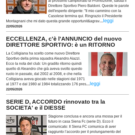
al prossimo campionato di Promozione, saluta il
Direttore Sportivo Piero Baldoni. Queste le parole
dell'esperto dirigente: "Il mio cammino con la
Casolese termina qui. Ringrazio il Presidente
...
leggi
Montagnani che mi dato questa grande opportunit&agrav
22/05/2026
ECCELLENZA, c'è l'ANNUNCIO del nuovo
DIRETTORE SPORTIVO: è un RITORNO
La Colligiana ha scelto come nuovo Direttore
Sportivo della prima squadra Aleandro Aiazzi.
Ecco la nota del club: Un gradito ritorno quindi
quello di Aleandro che già aveva svolto questo
ruolo in passato, dal 2002 al 2008, e che nella
Colligiana aveva giocato nelle stagioni dal 1971
...
leggi
al 1977 e dal 1980 al 1984 totalizzando 176 pres
22/05/2026
SERIE D, ACCORDO rinnovato tra la
SOCIETA' e il DIESSE
Stagione conclusa e ancora una mossa per il
futuro in casa Siena Fc (serie D). Ecco il
comunicato: Il Siena FC comunica di aver
raggiunto l’accordo per il prolungamento del