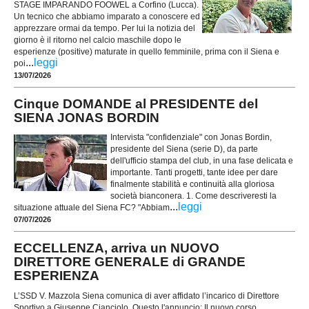
STAGE IMPARANDO FOOWEL a Corfino (Lucca).
Un tecnico che abbiamo imparato a conoscere ed
apprezzare ormai da tempo. Per lui la notizia del
giorno è il ritorno nel calcio maschile dopo le
esperienze (positive) maturate in quello femminile, prima con il Siena e
...
leggi
poi
13/07/2026
Cinque DOMANDE al PRESIDENTE del
SIENA JONAS BORDIN
Intervista "confidenziale" con Jonas Bordin,
presidente del Siena (serie D), da parte
dell'ufficio stampa del club, in una fase delicata e
importante. Tanti progetti, tante idee per dare
finalmente stabilità e continuità alla gloriosa
società bianconera. 1. Come descriveresti la
...
leggi
situazione attuale del Siena FC? "Abbiam
07/07/2026
ECCELLENZA, arriva un NUOVO
DIRETTORE GENERALE di GRANDE
ESPERIENZA
L’SSD V. Mazzola Siena comunica di aver affidato l’incarico di Direttore
Sportivo a Giuseppe Cianciolo. Questo l'annuncio: Il nuovo corso