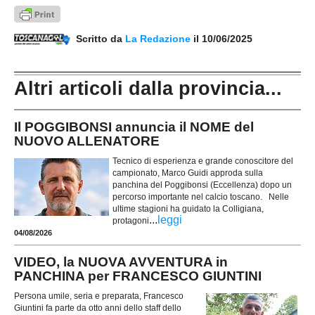
Scritto da
La Redazione
il 10/06/2025
Altri articoli dalla provincia...
Il POGGIBONSI annuncia il NOME del
NUOVO ALLENATORE
Tecnico di esperienza e grande conoscitore del
campionato, Marco Guidi approda sulla
panchina del Poggibonsi (Eccellenza) dopo un
percorso importante nel calcio toscano. Nelle
ultime stagioni ha guidato la Colligiana,
...
leggi
protagoni
04/08/2026
VIDEO, la NUOVA AVVENTURA in
PANCHINA per FRANCESCO GIUNTINI
Persona umile, seria e preparata, Francesco
Giuntini fa parte da otto anni dello staff dello