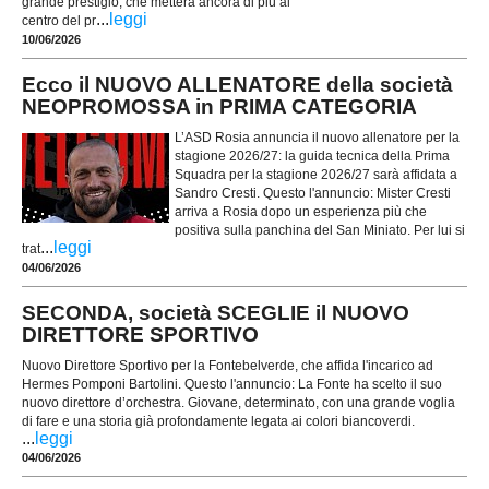
grande prestigio, che metterà ancora di più al
...
leggi
centro del pr
10/06/2026
Ecco il NUOVO ALLENATORE della società
NEOPROMOSSA in PRIMA CATEGORIA
L’ASD Rosia annuncia il nuovo allenatore per la
stagione 2026/27: la guida tecnica della Prima
Squadra per la stagione 2026/27 sarà affidata a
Sandro Cresti. Questo l'annuncio: Mister Cresti
arriva a Rosia dopo un esperienza più che
positiva sulla panchina del San Miniato. Per lui si
...
leggi
trat
04/06/2026
SECONDA, società SCEGLIE il NUOVO
DIRETTORE SPORTIVO
Nuovo Direttore Sportivo per la Fontebelverde, che affida l'incarico ad
Hermes Pomponi Bartolini. Questo l'annuncio: La Fonte ha scelto il suo
nuovo direttore d’orchestra. Giovane, determinato, con una grande voglia
di fare e una storia già profondamente legata ai colori biancoverdi.
...
leggi
04/06/2026