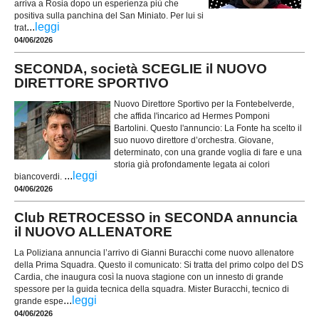
arriva a Rosia dopo un esperienza più che
positiva sulla panchina del San Miniato. Per lui si
...
leggi
trat
04/06/2026
SECONDA, società SCEGLIE il NUOVO
DIRETTORE SPORTIVO
Nuovo Direttore Sportivo per la Fontebelverde,
che affida l'incarico ad Hermes Pomponi
Bartolini. Questo l'annuncio: La Fonte ha scelto il
suo nuovo direttore d’orchestra. Giovane,
determinato, con una grande voglia di fare e una
storia già profondamente legata ai colori
...
leggi
biancoverdi.
04/06/2026
Club RETROCESSO in SECONDA annuncia
il NUOVO ALLENATORE
La Poliziana annuncia l’arrivo di Gianni Buracchi come nuovo allenatore
della Prima Squadra. Questo il comunicato: Si tratta del primo colpo del DS
Cardia, che inaugura così la nuova stagione con un innesto di grande
spessore per la guida tecnica della squadra. Mister Buracchi, tecnico di
...
leggi
grande espe
04/06/2026