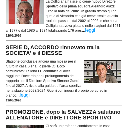
La Colligiana ha scelto come nuovo Direttore
Sportivo della prima squadra Aleandro Aiazzi.
Ecco la nota del club: Un gradito ritorno quindi
quello di Aleandro che già aveva svolto questo
ruolo in passato, dal 2002 al 2008, e che nella
Colligiana aveva giocato nelle stagioni dal 1971
...
leggi
al 1977 e dal 1980 al 1984 totalizzando 176 pres
22/05/2026
SERIE D, ACCORDO rinnovato tra la
SOCIETA' e il DIESSE
Stagione conclusa e ancora una mossa per il
futuro in casa Siena Fc (serie D). Ecco il
comunicato: Il Siena FC comunica di aver
raggiunto l’accordo per il prolungamento del
rapporto con il Direttore Sportivo Simone Guerri
fino al 2027. Arrivato alla guida dell’area sportiva
nella stagione 2023/2024, Guerri continuerà il proprio percorso in
...
leggi
bianco
19/05/2026
PROMOZIONE, dopo la SALVEZZA salutano
ALLENATORE e DIRETTORE SPORTIVO
Ci sarà un profondo cambiamento in casa