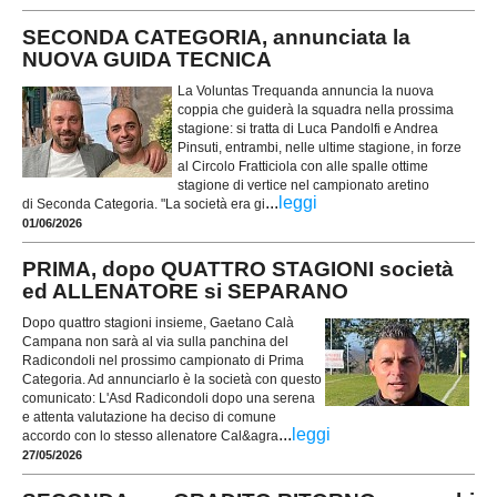
SECONDA CATEGORIA, annunciata la
NUOVA GUIDA TECNICA
La Voluntas Trequanda annuncia la nuova
coppia che guiderà la squadra nella prossima
stagione: si tratta di Luca Pandolfi e Andrea
Pinsuti, entrambi, nelle ultime stagione, in forze
al Circolo Fratticiola con alle spalle ottime
stagione di vertice nel campionato aretino
...
leggi
di Seconda Categoria. "La società era gi
01/06/2026
PRIMA, dopo QUATTRO STAGIONI società
ed ALLENATORE si SEPARANO
Dopo quattro stagioni insieme, Gaetano Calà
Campana non sarà al via sulla panchina del
Radicondoli nel prossimo campionato di Prima
Categoria. Ad annunciarlo è la società con questo
comunicato: L'Asd Radicondoli dopo una serena
e attenta valutazione ha deciso di comune
...
leggi
accordo con lo stesso allenatore Cal&agra
27/05/2026