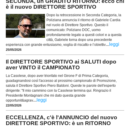
SECONDA, un GRADITO RITORNO: ecco chi
è il nuovo DIRETTORE SPORTIVO
Dopo la retrocessione in Seconda Categoria, la
Poliziana annuncia il ritorno di Gabriele Cardia
nel ruolo di Direttore Sportivo. Questo il
comunicato: Poliziano DOC, uomo
profondamente legato a questi colori e a questa
città, Gabriele torna dopo una precedente
...
leggi
esperienza con grande entusiasmo, voglia di riscatto e l’obiettiv
25/05/2026
Il DIRETTORE SPORTIVO ai SALUTI dopo
aver VINTO il CAMPIONATO
La Casolese, dopo aver trionfato nel Girone F di Prima Categoria,
guadagnandosi così l'accesso al prossimo campionato di Promozione,
saluta il Direttore Sportivo Piero Baldoni. Queste le parole dell'esperto
dirigente: "Il mio cammino con la Casolese termina qui. Ringrazio il
Presidente Montagnani che mi dato questa grande
...
leggi
opportunit&agrav
22/05/2026
ECCELLENZA, c'è l'ANNUNCIO del nuovo
DIRETTORE SPORTIVO: è un RITORNO