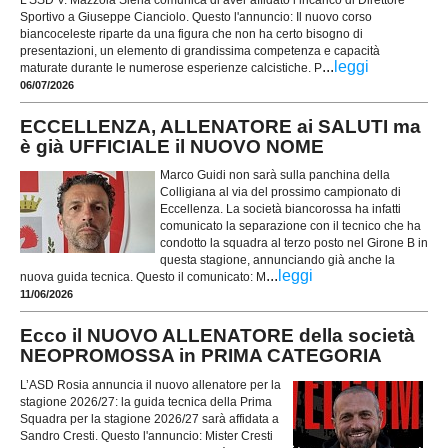
L’SSD V. Mazzola Siena comunica di aver affidato l’incarico di Direttore
Sportivo a Giuseppe Cianciolo. Questo l'annuncio: Il nuovo corso
biancoceleste riparte da una figura che non ha certo bisogno di
presentazioni, un elemento di grandissima competenza e capacità
...
leggi
maturate durante le numerose esperienze calcistiche. P
06/07/2026
ECCELLENZA, ALLENATORE ai SALUTI ma
è già UFFICIALE il NUOVO NOME
Marco Guidi non sarà sulla panchina della
Colligiana al via del prossimo campionato di
Eccellenza. La società biancorossa ha infatti
comunicato la separazione con il tecnico che ha
condotto la squadra al terzo posto nel Girone B in
questa stagione, annunciando già anche la
...
leggi
nuova guida tecnica. Questo il comunicato: M
11/06/2026
Ecco il NUOVO ALLENATORE della società
NEOPROMOSSA in PRIMA CATEGORIA
L’ASD Rosia annuncia il nuovo allenatore per la
stagione 2026/27: la guida tecnica della Prima
Squadra per la stagione 2026/27 sarà affidata a
Sandro Cresti. Questo l'annuncio: Mister Cresti