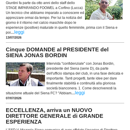
Giuntini fa parte da otto anni dello staff dello
STAGE IMPARANDO FOOWEL a Corfino (Lucca).
Un tecnico che abbiamo imparato a conoscere ed
apprezzare ormai da tempo. Per lui la notizia del
giorno è il ritorno nel calcio maschile dopo le
esperienze (positive) maturate in quello femminile, prima con il Siena e
...
leggi
poi
13/07/2026
Cinque DOMANDE al PRESIDENTE del
SIENA JONAS BORDIN
Intervista "confidenziale" con Jonas Bordin,
presidente del Siena (serie D), da parte
dell'ufficio stampa del club, in una fase delicata e
importante. Tanti progetti, tante idee per dare
finalmente stabilità e continuità alla gloriosa
società bianconera. 1. Come descriveresti la
...
leggi
situazione attuale del Siena FC? "Abbiam
07/07/2026
ECCELLENZA, arriva un NUOVO
DIRETTORE GENERALE di GRANDE
ESPERIENZA