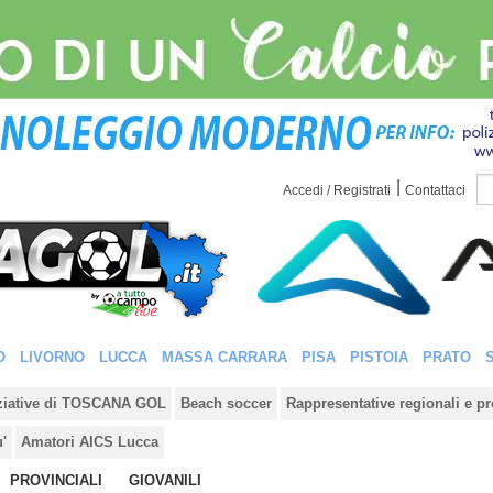
|
Accedi / Registrati
Contattaci
O
LIVORNO
LUCCA
MASSA CARRARA
PISA
PISTOIA
PRATO
iziative di TOSCANA GOL
Beach soccer
Rappresentative regionali e pr
u'
Amatori AICS Lucca
PROVINCIALI
GIOVANILI