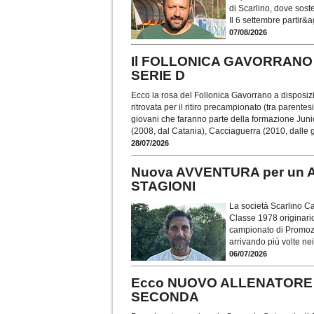
di Scarlino, dove soste
Il 6 settembre partir&a
07/08/2026
Il FOLLONICA GAVORRANO an
SERIE D
Ecco la rosa del Follonica Gavorrano a disposiz
ritrovata per il ritiro precampionato (tra parente
giovani che faranno parte della formazione Juni
(2008, dal Catania), Cacciaguerra (2010, dalle 
28/07/2026
Nuova AVVENTURA per un
STAGIONI
La società Scarlino Ca
Classe 1978 originario
campionato di Promozio
arrivando più volte nei
06/07/2026
Ecco NUOVO ALLENATORE e 
SECONDA