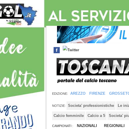
AREZZO
FIRENZE
GROSSET
EDIZIONE:
Societa' professionistiche
Le in
NOTIZIE:
Calcio femminile
Calcio a 5
Societa' pi
NAZIONALI
REGIONALI
CAMPIONATI :