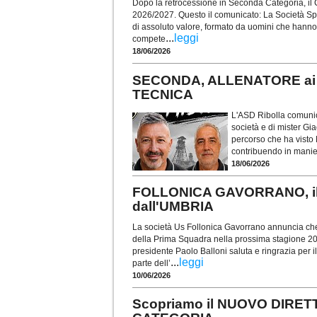
Dopo la retrocessione in Seconda Categoria, il 
2026/2027. Questo il comunicato: La Società Sp
di assoluto valore, formato da uomini che hanno 
...
leggi
compete
18/06/2026
SECONDA, ALLENATORE ai S
TECNICA
L'ASD Ribolla comunica
società e di mister Gi
percorso che ha visto
contribuendo in manie
18/06/2026
FOLLONICA GAVORRANO, il
dall'UMBRIA
La società Us Follonica Gavorrano annuncia che
della Prima Squadra nella prossima stagione 202
presidente Paolo Balloni saluta e ringrazia per i
...
leggi
parte dell’
10/06/2026
Scopriamo il NUOVO DIRET