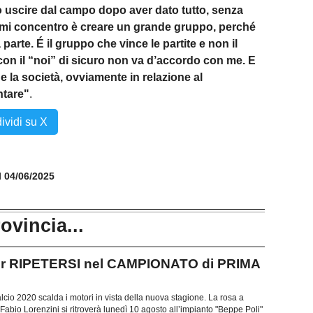
uscire dal campo dopo aver dato tutto, senza
i mi concentro è creare un grande gruppo, perché
arte. É il gruppo che vince le partite e non il
 con il “noi” di sicuro non va d’accordo con me. E
e la società, ovviamente in relazione al
ntare"
.
ividi su X
il 04/06/2025
rovincia...
r RIPETERSI nel CAMPIONATO di PRIMA
lcio 2020 scalda i motori in vista della nuova stagione. La rosa a
 Fabio Lorenzini si ritroverà lunedì 10 agosto all’impianto "Beppe Poli"