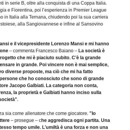
 in serie B, oltre alla conquista di una Coppa Italia.
gia e Fiorentina, poi l’esperienza in Premier League
o in Italia alla Ternana, chiudendo poi la sua carriera
Pistoiese, alla Sangiovannese e infine al Sansovino
ansi e il vicepresidente Lorenzo Mansi e mi hanno
ione
– commenta Francesco Baiano –
La società è
ogetto che mi è piaciuto subito. C’è la grande
 pensare in grande. Poi vincere non è mai semplice,
vo diverse proposte, ma ciò che mi ha fatto
e persone che ho conosciuto che sono di grande
ettore Jacopo Galbiati. La categoria non conta,
enza, la proprietà e Galbiati hanno inciso sulla
società"
.
za sia come allenatore che come giocatore.
"Io
ttere
– prosegue – c
he aggredisca ogni partita. Una
tesso tempo umile. L’umiltà è una forza e non una