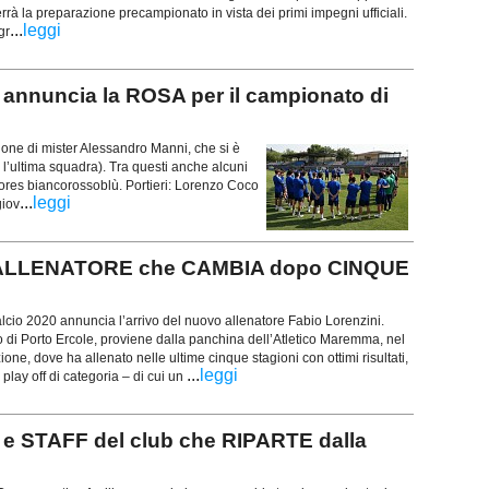
rrà la preparazione precampionato in vista dei primi impegni ufficiali.
...
leggi
gr
nuncia la ROSA per il campionato di
ione di mister Alessandro Manni, che si è
si l’ultima squadra). Tra questi anche alcuni
ores biancorossoblù. Portieri: Lorenzo Coco
...
leggi
giov
 ALLENATORE che CAMBIA dopo CINQUE
lcio 2020 annuncia l’arrivo del nuovo allenatore Fabio Lorenzini.
 di Porto Ercole, proviene dalla panchina dell’Atletico Maremma, nel
ne, dove ha allenato nelle ultime cinque stagioni con ottimi risultati,
...
leggi
 play off di categoria – di cui un
STAFF del club che RIPARTE dalla