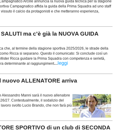
Campagnatico Arcille annuncia la nuova guida tecnica per la stagione
ortiva Campagnatico affida la guida della Prima Squadra ad uno staff
vissuto il calcio da protagonisti e che metteranno esperienza,
ALUTI ma c'è già la NUOVA GUIDA
 che, al termine della stagione sportiva 2025/2026, le strade della
acomo Ricca si separano. Questo il comunicato: Si conclude così un
 Mister Ricca guidare la Prima Squadra con competenza e serietà,
...
leggi
ra determinante al raggiungiment
 nuovo ALLENATORE arriva
 Alessandro Manni sarà il nuovo allenatore
6/27. Contestualmente, il sodalizio del
l lavoro svolto Lucio Brando, che non farà più
TORE SPORTIVO di un club di SECONDA