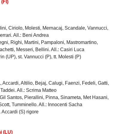
(FI)
ni, Ciriolo, Molesti, Mernacaj, Scandale, Vannucci,
rrari. All.: Beni Andrea
egni, Righi, Martini, Pampaloni, Mastromartino,
achetti, Messeri, Bellini. All.: Casiri Luca
in (UP), st. Vannucci (P), tt. Molesti (P)
 Accardi, Altilio, Bejaj, Calugi, Faenzi, Fedeli, Gatti,
Taddei. All.: Scrima Matteo
, Gil Santos, Pierallini, Pinna, Sinameta, Met Hasani,
 Scott, Tumminello. All.: Innocenti Sacha
tt. Accardi (S) rigore
i (LU)