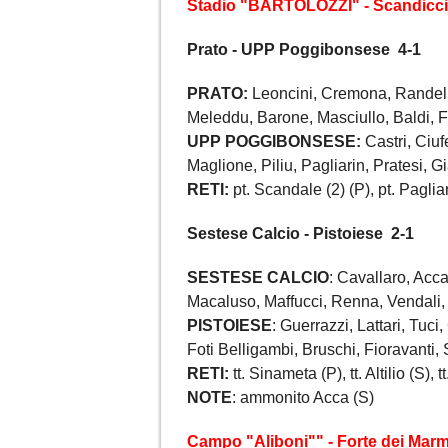
Stadio "BARTOLOZZI" - Scandicci 
Prato - UPP Poggibonsese 4-1
PRATO:
Leoncini, Cremona, Randelli
Meleddu, Barone, Masciullo, Baldi, Fe
UPP POGGIBONSESE:
Castri, Ciuf
Maglione, Piliu, Pagliarin, Pratesi, Gi
RETI:
pt. Scandale (2) (P), pt. Pagliar
Sestese Calcio - Pistoiese 2-1
SESTESE CALCIO
: Cavallaro, Acca,
Macaluso, Maffucci, Renna, Vendali, 
PISTOIESE
: Guerrazzi, Lattari, Tuci
Foti Belligambi, Bruschi, Fioravanti,
RETI:
tt. Sinameta (P), tt. Altilio (S), 
NOTE
: ammonito Acca (S)
Campo "Aliboni"" - Forte dei Marm