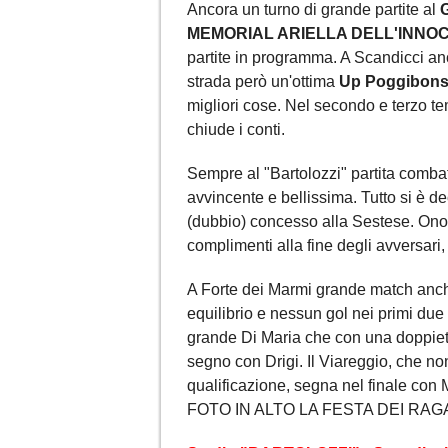
Ancora un turno di grande partite al
MEMORIAL ARIELLA DELL'INNO
partite in programma. A Scandicci an
strada però un'ottima
Up Poggibon
migliori cose. Nel secondo e terzo t
chiude i conti.
Sempre al "Bartolozzi" partita combat
avvincente e bellissima. Tutto si è de
(dubbio) concesso alla Sestese. Onore
complimenti alla fine degli avversari,
A Forte dei Marmi grande match anc
equilibrio e nessun gol nei primi due
grande Di Maria che con una doppiett
segno con Drigi. Il Viareggio, che no
qualificazione, segna nel finale con
FOTO IN ALTO LA FESTA DEI RAG