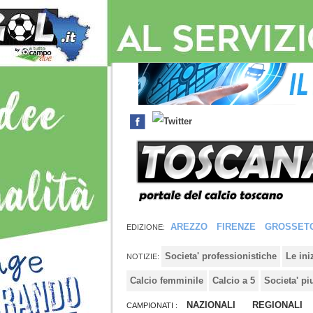
AREZZO
FIRENZE
GROSSET
EDIZIONE:
Societa' professionistiche
Le in
NOTIZIE:
Calcio femminile
Calcio a 5
Societa' pi
NAZIONALI
REGIONALI
CAMPIONATI :