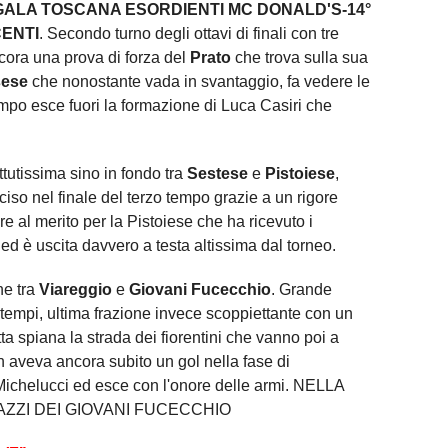
GALA TOSCANA ESORDIENTI MC DONALD'S-14°
CENTI
. Secondo turno degli ottavi di finali con tre
cora una prova di forza del
Prato
che trova sulla sua
sese
che nonostante vada in svantaggio, fa vedere le
empo esce fuori la formazione di Luca Casiri che
tutissima sino in fondo tra
Sestese
e
Pistoiese
,
ciso nel finale del terzo tempo grazie a un rigore
 al merito per la Pistoiese che ha ricevuto i
 ed è uscita davvero a testa altissima dal torneo.
he tra
Viareggio
e
Giovani Fucecchio
. Grande
 tempi, ultima frazione invece scoppiettante con un
a spiana la strada dei fiorentini che vanno poi a
n aveva ancora subito un gol nella fase di
 Michelucci ed esce con l'onore delle armi. NELLA
AZZI DEI GIOVANI FUCECCHIO