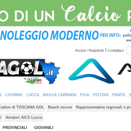
|
Accedi / Registrati
Contattaci
O
LIVORNO
LUCCA
MASSA CARRARA
PISA
PISTOIA
PRATO
iziative di TOSCANA GOL
Beach soccer
Rappresentative regionali e pr
u'
Amatori AICS Lucca
PROVINCIALI
GIOVANILI