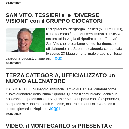
21/07/2026
SAN VITO, TESSIERI e le "DIVERSE
VISIONI" con il GRUPPO GIOCATORI
E' dispiaciuto Piergiorgio Tessieri (NELLA FOTO),
il suo racconto è per certi versi intriso di tristezza,
ma ora c'è la voglia di ripartire con un "nuovo"
San Vito che, precisiamo subito, ha rinunciato
ufficialmente alla Seconda categoria conquistata
lo scorso 23 Maggio nella finale playoffs di Terza
...
leggi
categoria Lucca.E ci sarà an
16/07/2026
TERZA CATEGORIA, UFFICIALIZZATO un
NUOVO ALLENATORE
L’A.S.D. N.H.U.L. Viareggio annuncia l’arrivo di Daniele Maiolani come
nuovo allenatore della Prima Squadra. Questo il comunicato: Tecnico in
possesso del patentino UEFA B, mister Maiolani porta con sé esperienza,
competenza e una mentalità vincente, maturata in anni di lavoro con il
...
leggi
settore giovanile. Negli ult
16/07/2026
VIDEO, il MONTECARLO si PRESENTA e