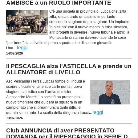
AMBISCE a un RUOLO IMPORTANTE
C'è una società in provincia di Lucca che, zitta
zitta, si sta dando un assetto importante
crescendo stagione dopo stagione. Un impianto
"gioiellino" con il nuovo manto in erba sintetica,
altri progetti in divenire (nuova tribuna e altro), a
Montecarlo si stanno davvero facendo le cose
"per bene" sia a livello di prima squadra che di settore giovanile.
...
leggi
Una
14/07/2026
Il PESCAGLIA alza l'ASTICELLA e prende un
ALLENATORE di LIVELLO
Asd Pescaglia (Terza Lucca) rompe gli indugi e
scopre ufficialmente le sue carte per la nuova
stagione calcistica con l’arrivo di mister
Alessandro Moretti.La società ha presentato il
nuovo timoniere che guiderà la squadra in un
campionato che si preannuncia tanto difficile
...
leggi
quanto stimolante. La scelta della dirigenza tracci
13/07/2026
Club ANNUNCIA di aver PRESENTATO
DOMANDA per il RIPESCAGGIO in SERIE D