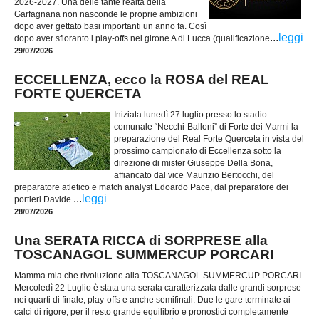
2026-2027. Una delle tante realtà della
Garfagnana non nasconde le proprie ambizioni
dopo aver gettato basi importanti un anno fa. Così
...
leggi
dopo aver sfioranto i play-offs nel girone A di Lucca (qualificazione
29/07/2026
ECCELLENZA, ecco la ROSA del REAL
FORTE QUERCETA
Iniziata lunedì 27 luglio presso lo stadio
comunale “Necchi-Balloni” di Forte dei Marmi la
preparazione del Real Forte Querceta in vista del
prossimo campionato di Eccellenza sotto la
direzione di mister Giuseppe Della Bona,
affiancato dal vice Maurizio Bertocchi, del
preparatore atletico e match analyst Edoardo Pace, dal preparatore dei
...
leggi
portieri Davide
28/07/2026
Una SERATA RICCA di SORPRESE alla
TOSCANAGOL SUMMERCUP PORCARI
Mamma mia che rivoluzione alla TOSCANAGOL SUMMERCUP PORCARI.
Mercoledì 22 Luglio è stata una serata caratterizzata dalle grandi sorprese
nei quarti di finale, play-offs e anche semifinali. Due le gare terminate ai
calci di rigore, per il resto grande equilibrio e pronostici completamente