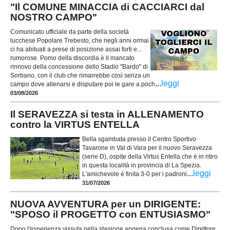
"Il COMUNE MINACCIA di CACCIARCI dal
NOSTRO CAMPO"
Comunicato ufficiale da parte della società
lucchese Popolare Trebesto, che negli anni ormai
ci ha abituati a prese di posizione assai forti e...
rumorose. Pomo della discordia è il mancato
rinnovo della concessione dello Stadio "Bardo" di
Sorbano, con il club che rimarrebbe così senza un
...
leggi
campo dove allenarsi e disputare poi le gare a poch
03/08/2026
Il SERAVEZZA si testa in ALLENAMENTO
contro la VIRTUS ENTELLA
Bella sgambata presso il Centro Sportivo
Tavarone in Val di Vara per il nuovo Seravezza
(serie D), ospite della Virtus Entella che è in ritiro
in questa località in provincia di La Spezia.
...
leggi
L'amichevole è finita 3-0 per i padroni
31/07/2026
NUOVA AVVENTURA per un DIRIGENTE:
"SPOSO il PROGETTO con ENTUSIASMO"
Dopo l'esperienza vissuta nella stagione appena conclusa come Direttore