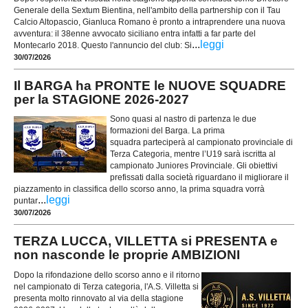
Generale della Sextum Bientina, nell'ambito della partnership con il Tau
Calcio Altopascio, Gianluca Romano è pronto a intraprendere una nuova
avventura: il 38enne avvocato siciliano entra infatti a far parte del
...
leggi
Montecarlo 2018. Questo l'annuncio del club: Si
30/07/2026
Il BARGA ha PRONTE le NUOVE SQUADRE
per la STAGIONE 2026-2027
Sono quasi al nastro di partenza le due
formazioni del Barga. La prima
squadra parteciperà al campionato provinciale di
Terza Categoria, mentre l’U19 sarà iscritta al
campionato Juniores Provinciale. Gli obiettivi
prefissati dalla società riguardano il migliorare il
piazzamento in classifica dello scorso anno, la prima squadra vorrà
...
leggi
puntar
30/07/2026
TERZA LUCCA, VILLETTA si PRESENTA e
non nasconde le proprie AMBIZIONI
Dopo la rifondazione dello scorso anno e il ritorno
nel campionato di Terza categoria, l'A.S. Villetta si
presenta molto rinnovato al via della stagione