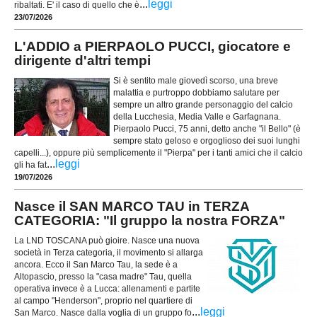
...
leggi
ribaltati. E' il caso di quello che è
23/07/2026
L'ADDIO a PIERPAOLO PUCCI, giocatore e
dirigente d'altri tempi
Si è sentito male giovedì scorso, una breve
malattia e purtroppo dobbiamo salutare per
sempre un altro grande personaggio del calcio
della Lucchesia, Media Valle e Garfagnana.
Pierpaolo Pucci, 75 anni, detto anche "il Bello" (è
sempre stato geloso e orgoglioso dei suoi lunghi
capelli...), oppure più semplicemente il "Pierpa" per i tanti amici che il calcio
...
leggi
gli ha fat
19/07/2026
Nasce il SAN MARCO TAU in TERZA
CATEGORIA: "Il gruppo la nostra FORZA"
La LND TOSCANA può gioire. Nasce una nuova
società in Terza categoria, il movimento si allarga
ancora. Ecco il San Marco Tau, la sede è a
Altopascio, presso la "casa madre" Tau, quella
operativa invece è a Lucca: allenamenti e partite
al campo "Henderson", proprio nel quartiere di
...
leggi
San Marco. Nasce dalla voglia di un gruppo fo